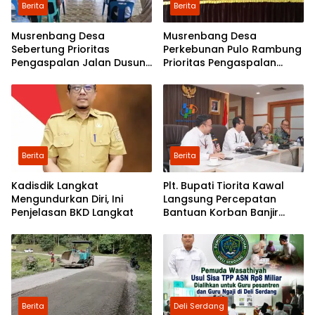
Berita
Berita
Musrenbang Desa
Musrenbang Desa
Sebertung Prioritas
Perkebunan Pulo Rambung
Pengaspalan Jalan Dusun
Prioritas Pengaspalan
V
Dusun Kwala Nibung dan
Dusun Pondok Boyan
Berita
Berita
Kadisdik Langkat
Plt. Bupati Tiorita Kawal
Mengundurkan Diri, Ini
Langsung Percepatan
Penjelasan BKD Langkat
Bantuan Korban Banjir
Langkat ke Jakarta
Berita
Deli Serdang