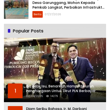
Desa Garunggang, Mohon Kepada
Pemkab Langkat, Perbaikan Infrastruktur
di Dusun Mejuah-Juah
Berita
07/27/2026
Popular Posts
Beredar Isu, Benarkah Hampir Seluruh
1
Penghargaan Untuk Dirut PLN Berbayar
02/04/2025
14279
Diam Seribu Bahasa, Ir. M. Darbani