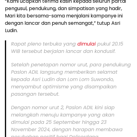
“Kami ucapkan terima kasih kepada seluruh partai
pengusul, pendukung, dan simpatisan yang hadir,
Mari kita bersama-sama menjalani kampanye ini
dengan lancar dan penuh semangat,” tutup Asri
Ludin.
Rapat pleno terbuka yang
dimulai
pukul 20.15
WIB tersebut berjalan lancar dan kondusif.
Setelah penetapan nomor urut, para pendukung
Paslon ADIL langsung memberikan selamat
kepada Asri Ludin dan Lom Lom Suwondo,
menyambut optimisme yang disampaikan
pasangan tersebut.
Dengan nomor urut 2, Paslon ADIL kini siap
melangkah menuju kampanye yang akan
dimulai pada 25 September hingga 23
November 2024, dengan harapan membawa
perubahan positif bagi Deliserdang.