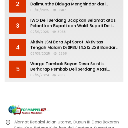
2
Dalimunthe Diduga Menghindar dari
Pertanggungjawaban Politik
05/10/2025
3687
IWO Deli Serdang Ucapkan Selamat atas
3
Pelantikan Bupati dan Wakil Bupati Deli
Serdang
02/21/2025
3058
Aktivis LSM Bara Api Soroti Aktivitas
4
Tengah Malam Di SPBU 14.213.228 Bandar
Tinggi
05/05/2025
2868
Warga Tambak Bayan Desa Saintis
5
Berharap Pemkab Deli Serdang Atasi
Banjir
09/15/2024
2339
Alamat Redaksi Jalan utomo, Dusun III, Desa Bakaran
Batu Kec, Batang Kuis, kab deli Serdang, Sumatera