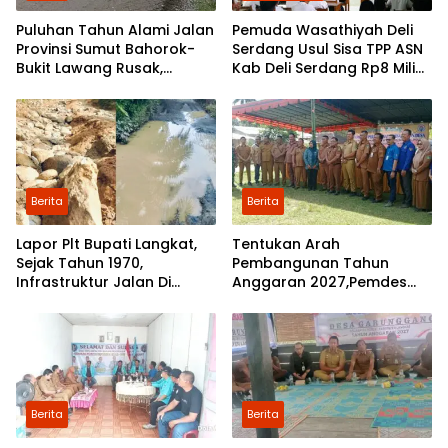
Puluhan Tahun Alami Jalan
Pemuda Wasathiyah Deli
Provinsi Sumut Bahorok-
Serdang Usul Sisa TPP ASN
Bukit Lawang Rusak,
Kab Deli Serdang Rp8 Miliar
Pemerintah Mulai Lakukan
Dialihkan untuk Guru
Perbaikan
Pesantren dan Guru Ngaji
Berita
Berita
Lapor Plt Bupati Langkat,
Tentukan Arah
Sejak Tahun 1970,
Pembangunan Tahun
Infrastruktur Jalan Di
Anggaran 2027,Pemdes
Mejuah-Juah Tidak Pernah
Perkebunan Marike Gelar
Diperhatikan Pemerintah
Musrenbang
Kabupaten Langkat
Berita
Berita