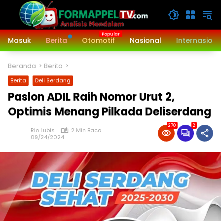
Langsung
ke
konten
Masuk
Berita
Otomotif
Nasional
Internasiona
Beranda
Berita
Berita
Deli Serdang
Paslon ADIL Raih Nomor Urut 2,
Optimis Menang Pilkada Deliserdang
270
2
Rio Lubis
2 Min Baca
09/24/2024