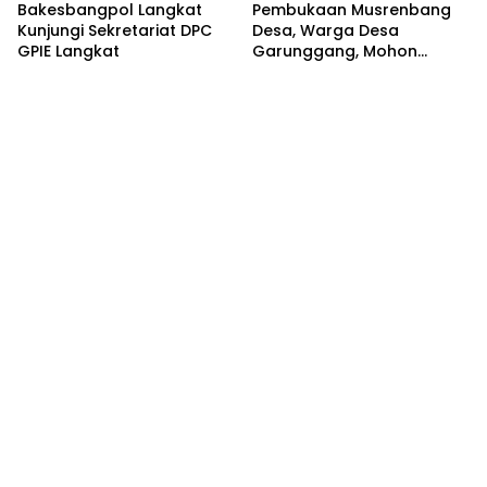
Bakesbangpol Langkat
Pembukaan Musrenbang
Kunjungi Sekretariat DPC
Desa, Warga Desa
GPIE Langkat
Garunggang, Mohon
Kepada Pemkab Langkat,
Perbaikan Infrastruktur di
Dusun Mejuah-Juah