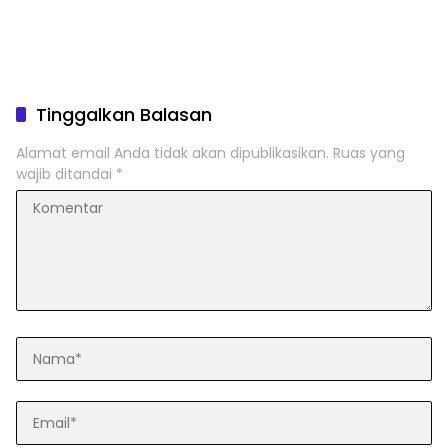
Tinggalkan Balasan
Alamat email Anda tidak akan dipublikasikan.
Ruas yang
wajib ditandai
*