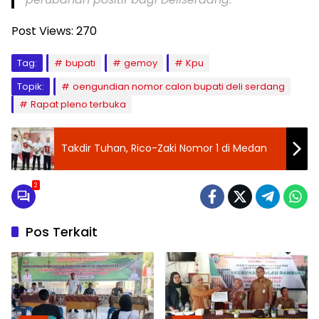
Post Views:
270
Tag:
bupati
gemoy
Kpu
Topik:
oengundian nomor calon bupati deli serdang
Rapat pleno terbuka
Takdir Tuhan, Rico-Zaki Nomor 1 di Medan
2
Pos Terkait