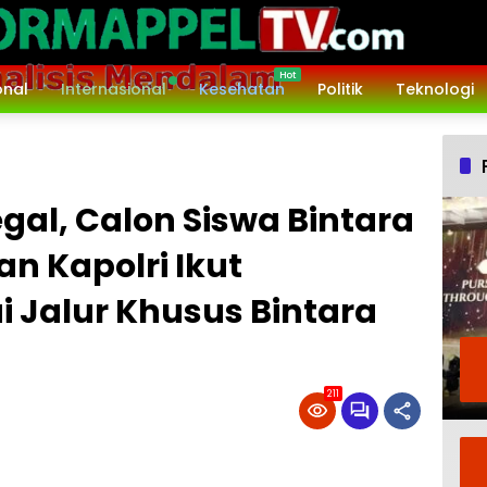
onal
Internasional
Kesehatan
Politik
Teknologi
egal, Calon Siswa Bintara
n Kapolri Ikut
i Jalur Khusus Bintara
211