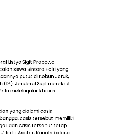
ral Listyo Sigit Prabowo
on siswa Bintara Polri yang
ngannya putus di Kebun Jeruk,
i (18). Jenderal Sigit merekrut
olri melalui jalur khusus
ian yang dialami casis
bangga, casis tersebut memiliki
l, dan casis tersebut tetap
” kata Asisten Kapolri bidang