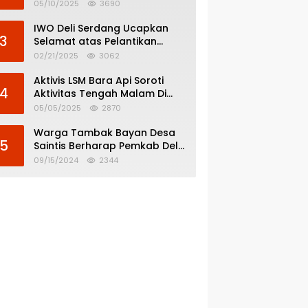
Menghindar dari
05/10/2025
3690
Pertanggungjawaban Politik
IWO Deli Serdang Ucapkan
3
Selamat atas Pelantikan
Bupati dan Wakil Bupati Deli
02/21/2025
3062
Serdang
Aktivis LSM Bara Api Soroti
4
Aktivitas Tengah Malam Di
SPBU 14.213.228 Bandar Tinggi
05/05/2025
2870
Warga Tambak Bayan Desa
5
Saintis Berharap Pemkab Deli
Serdang Atasi Banjir
09/15/2024
2344