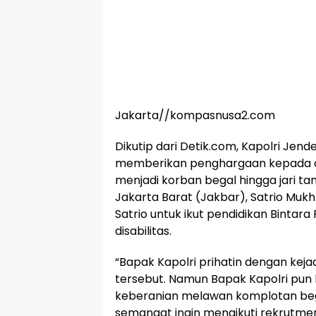
Jakarta//kompasnusa2.com
Dikutip dari Detik.com, Kapolri Jende
memberikan penghargaan kepada cal
menjadi korban begal hingga jari ta
Jakarta Barat (Jakbar), Satrio Mukht
Satrio untuk ikut pendidikan Bintara P
disabilitas.
“Bapak Kapolri prihatin dengan kejad
tersebut. Namun Bapak Kapolri pun 
keberanian melawan komplotan bega
semangat ingin mengikuti rekrutmen,