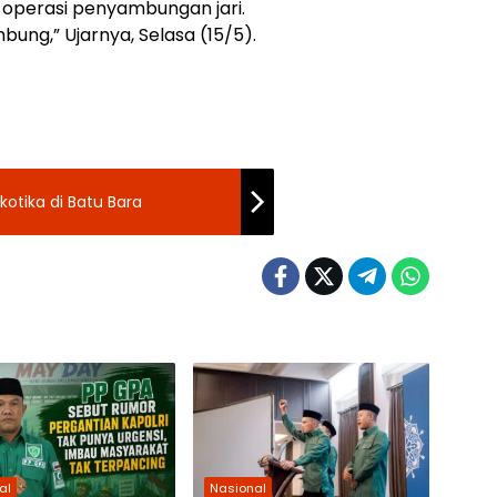
 operasi penyambungan jari.
bung,” Ujarnya, Selasa (15/5).
otika di Batu Bara
al
Nasional