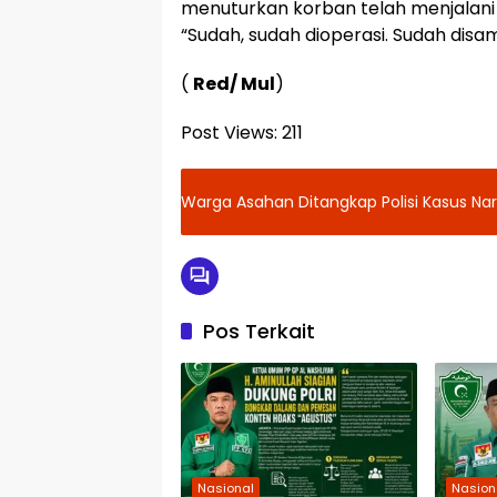
menuturkan korban telah menjalani
“Sudah, sudah dioperasi. Sudah disam
(
Red/ Mul
)
Post Views:
211
Warga Asahan Ditangkap Polisi Kasus Nark
Pos Terkait
Nasional
Nasion