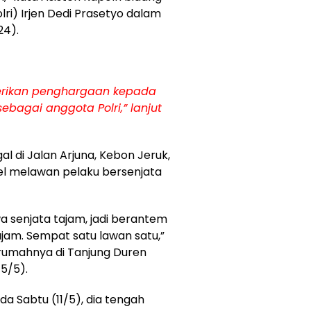
i) Irjen Dedi Prasetyo dalam
24).
erikan penghargaan kepada
 sebagai anggota Polri,” lanjut
gal di Jalan Arjuna, Kebon Jeruk,
el melawan pelaku bersenjata
a senjata tajam, jadi berantem
am. Sempat satu lawan satu,”
i rumahnya di Tanjung Duren
15/5).
a Sabtu (11/5), dia tengah