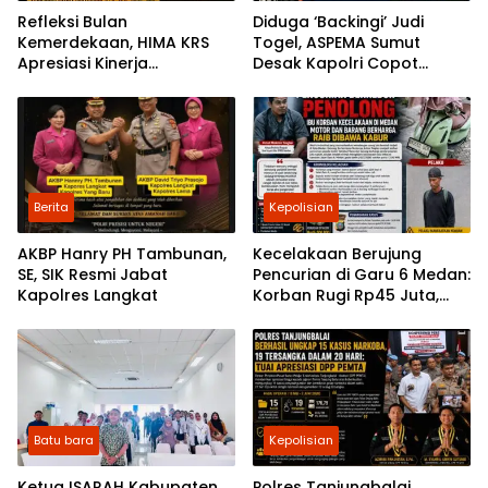
Refleksi Bulan
Diduga ‘Backingi’ Judi
Kemerdekaan, HIMA KRS
Togel, ASPEMA Sumut
Apresiasi Kinerja
Desak Kapolri Copot
Kemanusiaan dan
Kapolres Tebing Tinggi
Kamtibmas Kapolres Batu
Bara AKBP Dony Satria
Wicaksono
Berita
Kepolisian
AKBP Hanry PH Tambunan,
Kecelakaan Berujung
SE, SIK Resmi Jabat
Pencurian di Garu 6 Medan:
Kapolres Langkat
Korban Rugi Rp45 Juta,
Ketua Praktisi Ruqyah
Angkat Bicara
Batu bara
Kepolisian
Ketua ISARAH Kabupaten
Polres Tanjungbalai