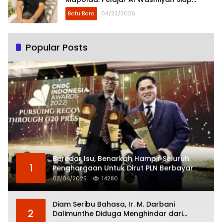
“Kepung” Penimbun Sungai Badak Mati.
Batu Bara
04/22/2026
Popular Posts
Beredar Isu, Benarkah Hampir Seluruh
1
Penghargaan Untuk Dirut PLN Berbayar
02/04/2025
14280
Diam Seribu Bahasa, Ir. M. Darbani
2
Dalimunthe Diduga Menghindar dari