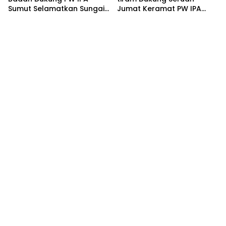
Sumut Selamatkan Sungai
Jumat Keramat PW IPA
Badak Mati
Sumut di Mapolda: Pelajar
Al Washliyah Siap “Kepung”
Penimbun Sungai Badak
Mati.