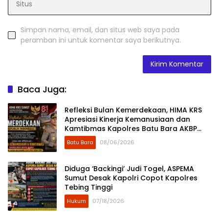
Simpan nama, email, dan situs web saya pada
peramban ini untuk komentar saya berikutnya.
Baca Juga:
Refleksi Bulan Kemerdekaan, HIMA KRS
Apresiasi Kinerja Kemanusiaan dan
Kamtibmas Kapolres Batu Bara AKBP
Dony Satria Wicaksono
Batu Bara
08/06/2026
Diduga ‘Backingi’ Judi Togel, ASPEMA
Sumut Desak Kapolri Copot Kapolres
Tebing Tinggi
Hukum
07/18/2026