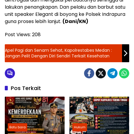
lakukan penangkapan. Dan pelaku dan barbut satu
unit speaker Elegant di boyong ke Polsek Indrapura
guna proses lebih lanjut.
(Dani/KN)
Post Views:
208
Apel Pagi dan Senam Sehat, Kapolrestabes Medan :
Jangan Pelit Dengan Diri Sendiri Terkait Kesehatan
Pos Terkait
Batu bara
Hukum