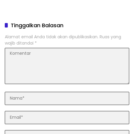
Tinggalkan Balasan
Alamat email Anda tidak akan dipublikasikan.
Ruas yang
wajib ditandai
*