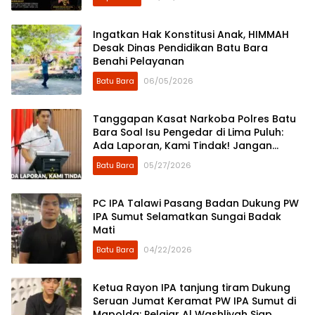
Ingatkan Hak Konstitusi Anak, HIMMAH
Desak Dinas Pendidikan Batu Bara
Benahi Pelayanan
Batu Bara
06/05/2026
Tanggapan Kasat Narkoba Polres Batu
Bara Soal Isu Pengedar di Lima Puluh:
Ada Laporan, Kami Tindak! Jangan
Sebar Asumsi di Media Sosial
Batu Bara
05/27/2026
PC IPA Talawi Pasang Badan Dukung PW
IPA Sumut Selamatkan Sungai Badak
Mati
Batu Bara
04/22/2026
Ketua Rayon IPA tanjung tiram Dukung
Seruan Jumat Keramat PW IPA Sumut di
Mapolda: Pelajar Al Washliyah Siap