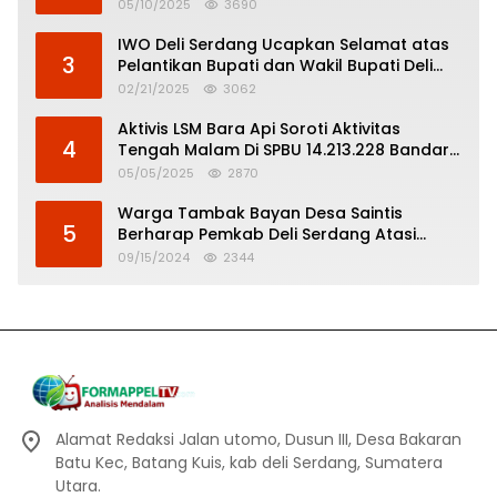
Pertanggungjawaban Politik
05/10/2025
3690
IWO Deli Serdang Ucapkan Selamat atas
3
Pelantikan Bupati dan Wakil Bupati Deli
Serdang
02/21/2025
3062
Aktivis LSM Bara Api Soroti Aktivitas
4
Tengah Malam Di SPBU 14.213.228 Bandar
Tinggi
05/05/2025
2870
Warga Tambak Bayan Desa Saintis
5
Berharap Pemkab Deli Serdang Atasi
Banjir
09/15/2024
2344
Alamat Redaksi Jalan utomo, Dusun III, Desa Bakaran
Batu Kec, Batang Kuis, kab deli Serdang, Sumatera
Utara.