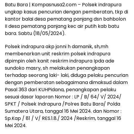
Batu Bara | Kompasnusa2.com – Polsek indrapura
ungkap kasus pencurian dengan pemberatan, tkp di
kantor balai desa pematang panjang dsn bahbolon
II desa pematang panjang kec air putih kab batu
bara. Sabtu (18/05/2024).
Polsek indrapura akp jonni h damanik, sh,mh
membenarkan unit reskrim polsek indrapura
dipimpin oleh kanit reskrim indrapura Ipda ade
sundoko masry, sh melakukan penangkapan
terhadap seorang laki- laki, diduga pelaku pencurian
dengan pemberatan sebagaimana dimaksud dalam
Pasal 363 dari KUHPidana, penangkapan pelaku
sesuai dasar laporan Nomor : LP / B/ 64/ V/ 2024/
SPKT / Polsek Indrapura /Polres Batu Bara/ Polda
Sumatera Utara, tanggal 16 Mei 2024. dan Nomor :
Sp.Kap / 81 / V/ RES.1.8./ 2024 /Reskrim, tanggal 16
Mei 2024.