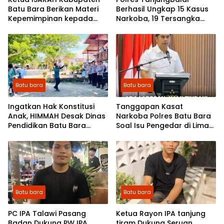
Batu Bara Berikan Materi
Berhasil Ungkap 15 Kasus
Kepemimpinan kepada
Narkoba, 19 Tersangka
Pengurus OSIS SMP se-
Dalam 20 Hari: Tuai
Kabupaten Batu Bara
Apresiasi DPP PEMTA
Batu bara
Batu bara
Ingatkan Hak Konstitusi
Tanggapan Kasat
Anak, HIMMAH Desak Dinas
Narkoba Polres Batu Bara
Pendidikan Batu Bara
Soal Isu Pengedar di Lima
Benahi Pelayanan
Puluh: Ada Laporan, Kami
Tindak! Jangan Sebar
Asumsi di Media Sosial
Batu bara
Batu bara
PC IPA Talawi Pasang
Ketua Rayon IPA tanjung
Badan Dukung PW IPA
tiram Dukung Seruan