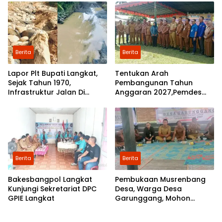
Perbaikan
Pesantren dan Guru Ngaji
Berita
Berita
Lapor Plt Bupati Langkat,
Tentukan Arah
Sejak Tahun 1970,
Pembangunan Tahun
Infrastruktur Jalan Di
Anggaran 2027,Pemdes
Mejuah-Juah Tidak Pernah
Perkebunan Marike Gelar
Diperhatikan Pemerintah
Musrenbang
Kabupaten Langkat
Berita
Berita
Bakesbangpol Langkat
Pembukaan Musrenbang
Kunjungi Sekretariat DPC
Desa, Warga Desa
GPIE Langkat
Garunggang, Mohon
Kepada Pemkab Langkat,
Perbaikan Infrastruktur di