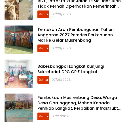
1970, Infrastruktur Jalan Di Mejuah-Juah
Tidak Pernah Diperhatikan Pemerintah
Kabupaten Langkat
Berita
07/29/2026
Tentukan Arah Pembangunan Tahun
Anggaran 2027,Pemdes Perkebunan
Marike Gelar Musrenbang
Berita
07/29/2026
Bakesbangpol Langkat Kunjungi
Sekretariat DPC GPIE Langkat
Berita
07/28/2026
Pembukaan Musrenbang Desa, Warga
Desa Garunggang, Mohon Kepada
Pemkab Langkat, Perbaikan Infrastruktur
di Dusun Mejuah-Juah
Berita
07/27/2026