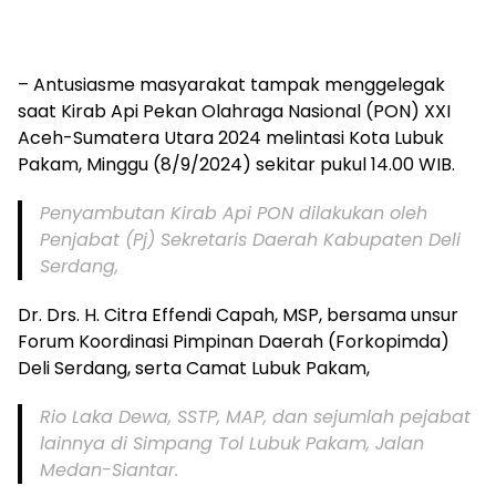
– Antusiasme masyarakat tampak menggelegak
saat Kirab Api Pekan Olahraga Nasional (PON) XXI
Aceh-Sumatera Utara 2024 melintasi Kota Lubuk
Pakam, Minggu (8/9/2024) sekitar pukul 14.00 WIB.
Penyambutan Kirab Api PON dilakukan oleh
Penjabat (Pj) Sekretaris Daerah Kabupaten Deli
Serdang,
Dr. Drs. H. Citra Effendi Capah, MSP, bersama unsur
Forum Koordinasi Pimpinan Daerah (Forkopimda)
Deli Serdang, serta Camat Lubuk Pakam,
Rio Laka Dewa, SSTP, MAP, dan sejumlah pejabat
lainnya di Simpang Tol Lubuk Pakam, Jalan
Medan-Siantar.