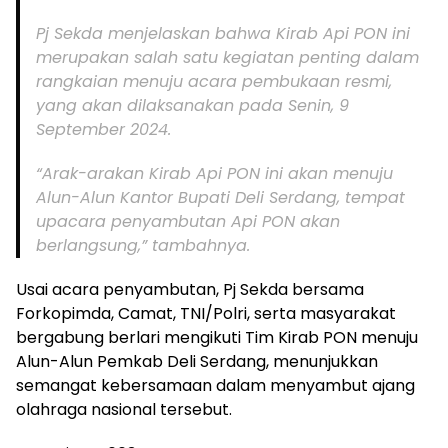
Pj Sekda menjelaskan bahwa Kirab Api PON ini
merupakan salah satu kegiatan penting dalam
rangkaian menuju acara pembukaan resmi,
yang akan dilaksanakan pada Senin, 9
September 2024.
“Arak-arakan Kirab Api PON ini akan menuju
Alun-Alun Kantor Bupati Deli Serdang, tempat
upacara penyambutan Api PON akan
berlangsung,” tambahnya.
Usai acara penyambutan, Pj Sekda bersama
Forkopimda, Camat, TNI/Polri, serta masyarakat
bergabung berlari mengikuti Tim Kirab PON menuju
Alun-Alun Pemkab Deli Serdang, menunjukkan
semangat kebersamaan dalam menyambut ajang
olahraga nasional tersebut.