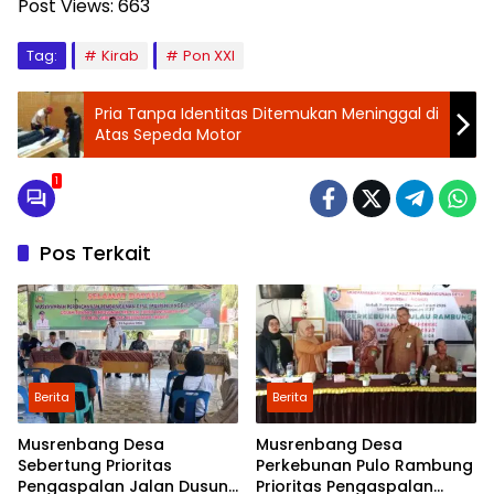
Post Views:
663
Tag:
Kirab
Pon XXI
Pria Tanpa Identitas Ditemukan Meninggal di
Atas Sepeda Motor
1
Pos Terkait
Berita
Berita
Musrenbang Desa
Musrenbang Desa
Sebertung Prioritas
Perkebunan Pulo Rambung
Pengaspalan Jalan Dusun
Prioritas Pengaspalan