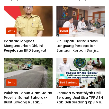
V
Dusun Kwala Nibung dan
Dusun Pondok Boyan
Berita
Berita
Kadisdik Langkat
Plt. Bupati Tiorita Kawal
Mengundurkan Diri, Ini
Langsung Percepatan
Penjelasan BKD Langkat
Bantuan Korban Banjir
Langkat ke Jakarta
Berita
Deli Serdang
Puluhan Tahun Alami Jalan
Pemuda Wasathiyah Deli
Provinsi Sumut Bahorok-
Serdang Usul Sisa TPP ASN
Bukit Lawang Rusak,
Kab Deli Serdang Rp8 Miliar
Pemerintah Mulai Lakukan
Dialihkan untuk Guru