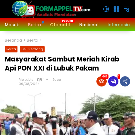
Langsung
ke
konten
Masuk
Berita
Otomotif
Nasional
Internasiona
Beranda
Berita
Berita
Deli Serdang
Masyarakat Sambut Meriah Kirab
Api PON XXI di Lubuk Pakam
663
1
Rio Lubis
1 Min Baca
09/08/2024