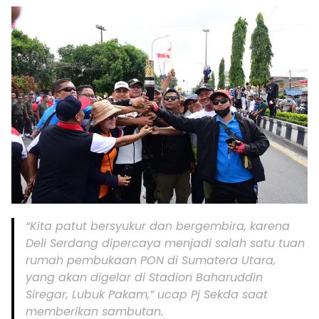
“Kita patut bersyukur dan bergembira, karena
Deli Serdang dipercaya menjadi salah satu tuan
rumah pembukaan PON di Sumatera Utara,
yang akan digelar di Stadion Baharuddin
Siregar, Lubuk Pakam,” ucap Pj Sekda saat
memberikan sambutan.