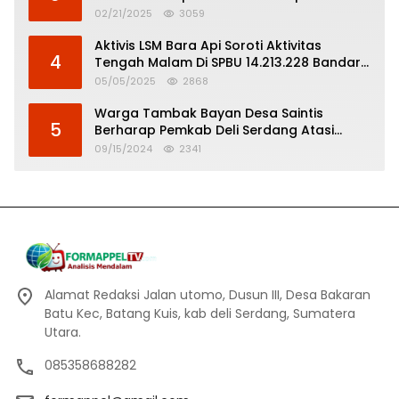
Serdang
02/21/2025
3059
Aktivis LSM Bara Api Soroti Aktivitas
4
Tengah Malam Di SPBU 14.213.228 Bandar
Tinggi
05/05/2025
2868
Warga Tambak Bayan Desa Saintis
5
Berharap Pemkab Deli Serdang Atasi
Banjir
09/15/2024
2341
Alamat Redaksi Jalan utomo, Dusun III, Desa Bakaran
Batu Kec, Batang Kuis, kab deli Serdang, Sumatera
Utara.
085358688282