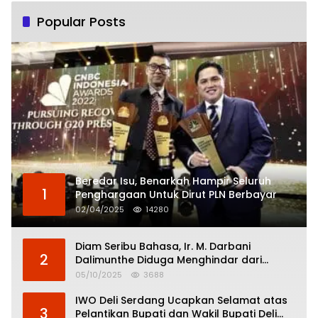
Popular Posts
Beredar Isu, Benarkah Hampir Seluruh
1
Penghargaan Untuk Dirut PLN Berbayar
02/04/2025
14280
Diam Seribu Bahasa, Ir. M. Darbani
2
Dalimunthe Diduga Menghindar dari
Pertanggungjawaban Politik
05/10/2025
3688
IWO Deli Serdang Ucapkan Selamat atas
3
Pelantikan Bupati dan Wakil Bupati Deli