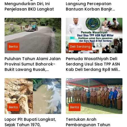
Mengundurkan Diri, Ini
Langsung Percepatan
Penjelasan BKD Langkat
Bantuan Korban Banjir
Langkat ke Jakarta
Berita
Deli Serdang
Puluhan Tahun Alami Jalan
Pemuda Wasathiyah Deli
Provinsi Sumut Bahorok-
Serdang Usul Sisa TPP ASN
Bukit Lawang Rusak,
Kab Deli Serdang Rp8 Miliar
Pemerintah Mulai Lakukan
Dialihkan untuk Guru
Perbaikan
Pesantren dan Guru Ngaji
Berita
Berita
Lapor Plt Bupati Langkat,
Tentukan Arah
Sejak Tahun 1970,
Pembangunan Tahun