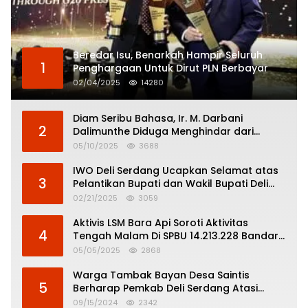
Beredar Isu, Benarkah Hampir Seluruh
1
Penghargaan Untuk Dirut PLN Berbayar
02/04/2025
14280
Diam Seribu Bahasa, Ir. M. Darbani
2
Dalimunthe Diduga Menghindar dari
Pertanggungjawaban Politik
05/10/2025
3688
IWO Deli Serdang Ucapkan Selamat atas
3
Pelantikan Bupati dan Wakil Bupati Deli
Serdang
02/21/2025
3059
Aktivis LSM Bara Api Soroti Aktivitas
4
Tengah Malam Di SPBU 14.213.228 Bandar
Tinggi
05/05/2025
2868
Warga Tambak Bayan Desa Saintis
5
Berharap Pemkab Deli Serdang Atasi
Banjir
09/15/2024
2342