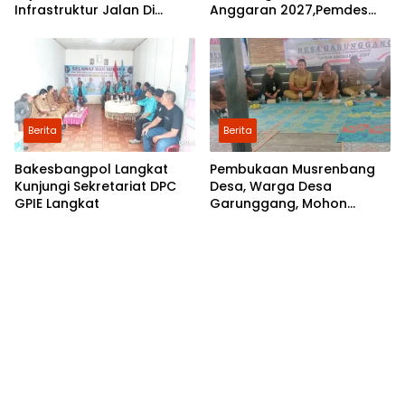
Infrastruktur Jalan Di
Anggaran 2027,Pemdes
Mejuah-Juah Tidak Pernah
Perkebunan Marike Gelar
Diperhatikan Pemerintah
Musrenbang
Kabupaten Langkat
Berita
Berita
Bakesbangpol Langkat
Pembukaan Musrenbang
Kunjungi Sekretariat DPC
Desa, Warga Desa
GPIE Langkat
Garunggang, Mohon
Kepada Pemkab Langkat,
Perbaikan Infrastruktur di
Dusun Mejuah-Juah