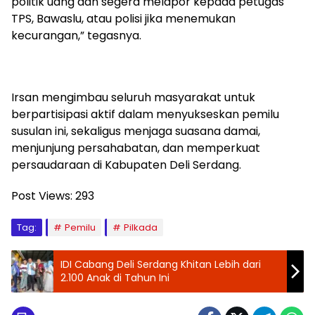
politik uang dan segera melapor kepada petugas
TPS, Bawaslu, atau polisi jika menemukan
kecurangan,” tegasnya.
Irsan mengimbau seluruh masyarakat untuk
berpartisipasi aktif dalam menyukseskan pemilu
susulan ini, sekaligus menjaga suasana damai,
menjunjung persahabatan, dan memperkuat
persaudaraan di Kabupaten Deli Serdang.
Post Views:
293
Tag:
Pemilu
Pilkada
IDI Cabang Deli Serdang Khitan Lebih dari
2.100 Anak di Tahun Ini