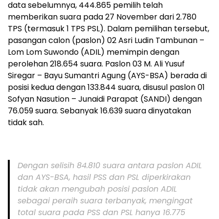
data sebelumnya, 444.865 pemilih telah
memberikan suara pada 27 November dari 2.780
TPS (termasuk 1 TPS PSL). Dalam pemilihan tersebut,
pasangan calon (paslon) 02 Asri Ludin Tambunan –
Lom Lom Suwondo (ADIL) memimpin dengan
perolehan 218.654 suara. Paslon 03 M. Ali Yusuf
Siregar – Bayu Sumantri Agung (AYS-BSA) berada di
posisi kedua dengan 133.844 suara, disusul paslon 01
Sofyan Nasution – Junaidi Parapat (SANDI) dengan
76.059 suara. Sebanyak 16.639 suara dinyatakan
tidak sah.
Dengan selisih 84.810 suara antara paslon ADIL
dan AYS-BSA, hasil PSS dan PSL diperkirakan
tidak akan mengubah posisi paslon ADIL
sebagai peraih suara terbanyak, mengingat
total suara pada PSS dan PSL hanya 16.775