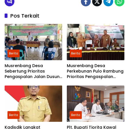
Pos Terkait
Berita
Berita
Musrenbang Desa
Musrenbang Desa
Sebertung Prioritas
Perkebunan Pulo Rambung
Pengaspalan Jalan Dusun
Prioritas Pengaspalan
V
Dusun Kwala Nibung dan
Dusun Pondok Boyan
Berita
Berita
Kadisdik Langkat
Plt. Bupati Tiorita Kawal