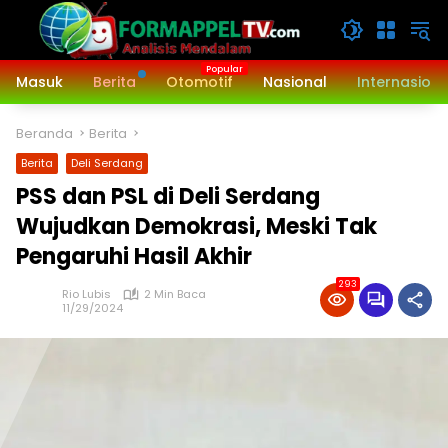
Langsung
ke
konten
Masuk
Berita
Otomotif
Nasional
Internasiona
Beranda
Berita
Berita
Deli Serdang
PSS dan PSL di Deli Serdang
Wujudkan Demokrasi, Meski Tak
Pengaruhi Hasil Akhir
293
Rio Lubis
2 Min Baca
11/29/2024