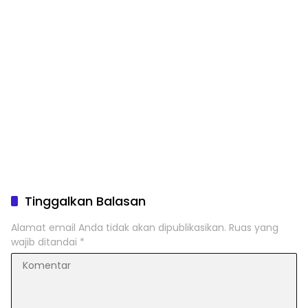
Tinggalkan Balasan
Alamat email Anda tidak akan dipublikasikan.
Ruas yang
wajib ditandai
*