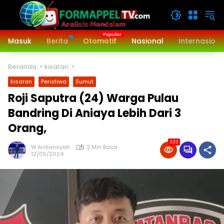
Langsung
ke
konten
Masuk
Berita
Otomotif
Nasional
Internasiona
Beranda
kisaran
kisaran
Peristiwa
Sumut
Roji Saputra (24) Warga Pulau
Bandring Di Aniaya Lebih Dari 3
Orang,
333
W.Ardiansyah
2 Min Baca
12/05/2024