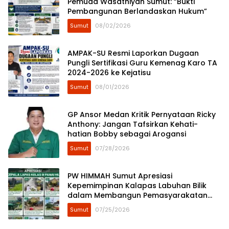
Pemuda Wasathiyah Sumut: “Bukti
Pembangunan Berlandaskan Hukum”
Sumut
08/02/2026
AMPAK-SU Resmi Laporkan Dugaan
Pungli Sertifikasi Guru Kemenag Karo TA
2024-2026 ke Kejatisu
Sumut
08/01/2026
GP Ansor Medan Kritik Pernyataan Ricky
Anthony: Jangan Tafsirkan Kehati-
hatian Bobby sebagai Arogansi
Sumut
07/28/2026
​PW HIMMAH Sumut Apresiasi
Kepemimpinan Kalapas Labuhan Bilik
dalam Membangun Pemasyarakatan
Humanis
Sumut
07/25/2026