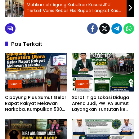
Mahkamah Agung Kabulkan Kasasi JPU
Terkait Vonis Bebas Eks Bupati Langkat Kasus
Kerangkeng, Kontras Sumut Angkat Bicara
Pos Terkait
Sumut
Sumut
Cipayung Plus Sumut Gelar
Soroti Tiga Lokasi Diduga
Rapat Rakyat Melawan
Arena Judi, PW IPA Sumut
Narkoba, Kumpulkan 500
Layangkan Tuntutan ke
Mahasiswa dan Pelajar
Poldasu