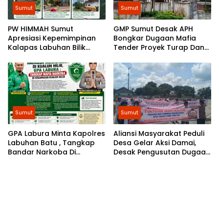
Sumut
Sumut
​PW HIMMAH Sumut
GMP Sumut Desak APH
Apresiasi Kepemimpinan
Bongkar Dugaan Mafia
Kalapas Labuhan Bilik
Tender Proyek Turap Dan
dalam Membangun
Talud Nias, Dugaan Peran
Pemasyarakatan Humanis
SMSL dalam Peredaman
Aksi Mahasiswa Diminta
Diusut
Sumut
Sumut
GPA Labura Minta Kapolres
Aliansi Masyarakat Peduli
Labuhan Batu , Tangkap
Desa Gelar Aksi Damai,
Bandar Narkoba Di
Desak Pengusutan Dugaan
Kecamatan Kualuh Hilir
Permasalahan Dana Desa
di 8 Desa Kecamatan
Tebing Tinggi