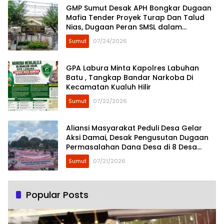
GMP Sumut Desak APH Bongkar Dugaan
Mafia Tender Proyek Turap Dan Talud
Nias, Dugaan Peran SMSL dalam
Peredaman Aksi Mahasiswa Diminta
Sumut
07/24/2026
Diusut
GPA Labura Minta Kapolres Labuhan
Batu , Tangkap Bandar Narkoba Di
Kecamatan Kualuh Hilir
Sumut
07/22/2026
Aliansi Masyarakat Peduli Desa Gelar
Aksi Damai, Desak Pengusutan Dugaan
Permasalahan Dana Desa di 8 Desa
Kecamatan Tebing Tinggi
Sumut
07/21/2026
Popular Posts