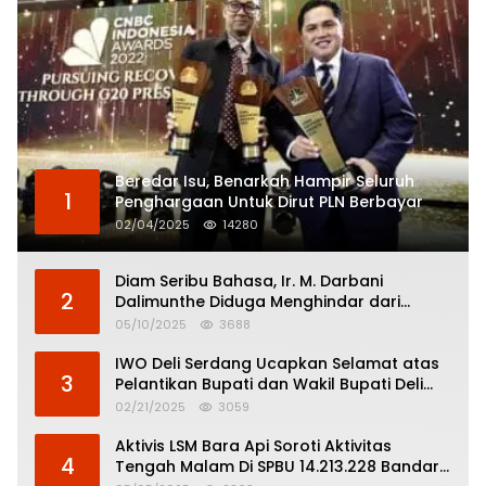
Beredar Isu, Benarkah Hampir Seluruh
1
Penghargaan Untuk Dirut PLN Berbayar
02/04/2025
14280
Diam Seribu Bahasa, Ir. M. Darbani
2
Dalimunthe Diduga Menghindar dari
Pertanggungjawaban Politik
05/10/2025
3688
IWO Deli Serdang Ucapkan Selamat atas
3
Pelantikan Bupati dan Wakil Bupati Deli
Serdang
02/21/2025
3059
Aktivis LSM Bara Api Soroti Aktivitas
4
Tengah Malam Di SPBU 14.213.228 Bandar