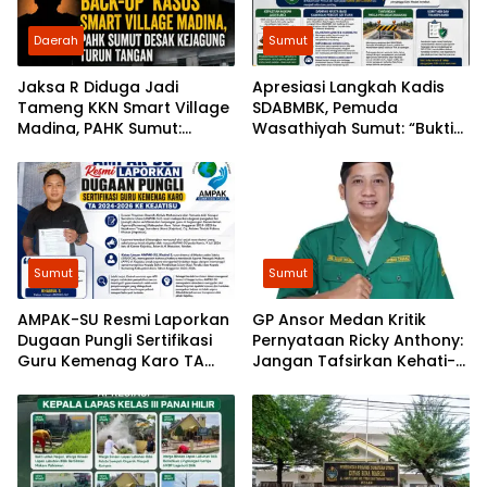
Daerah
Sumut
Jaksa R Diduga Jadi
Apresiasi Langkah Kadis
Tameng KKN Smart Village
SDABMBK, Pemuda
Madina, PAHK Sumut:
Wasathiyah Sumut: “Bukti
Bongkar Bekingnya,
Pembangunan
Jangan Ada yang Kebal
Berlandaskan Hukum”
Hukum!
Sumut
Sumut
AMPAK-SU Resmi Laporkan
GP Ansor Medan Kritik
Dugaan Pungli Sertifikasi
Pernyataan Ricky Anthony:
Guru Kemenag Karo TA
Jangan Tafsirkan Kehati-
2024-2026 ke Kejatisu
hatian Bobby sebagai
Arogansi