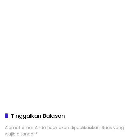
Tinggalkan Balasan
Alamat email Anda tidak akan dipublikasikan.
Ruas yang
wajib ditandai
*