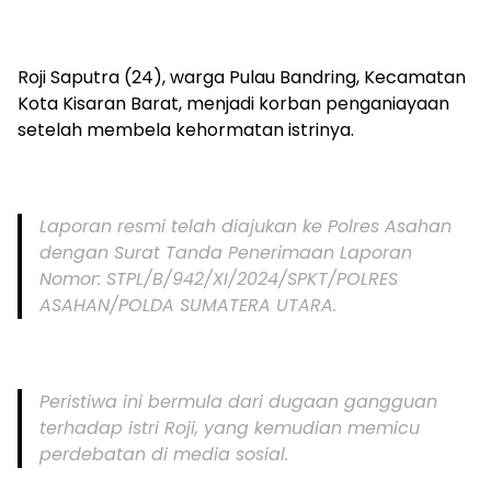
Roji Saputra (24), warga Pulau Bandring, Kecamatan
Kota Kisaran Barat, menjadi korban penganiayaan
setelah membela kehormatan istrinya.
Laporan resmi telah diajukan ke Polres Asahan
dengan Surat Tanda Penerimaan Laporan
Nomor: STPL/B/942/XI/2024/SPKT/POLRES
ASAHAN/POLDA SUMATERA UTARA.
Peristiwa ini bermula dari dugaan gangguan
terhadap istri Roji, yang kemudian memicu
perdebatan di media sosial.