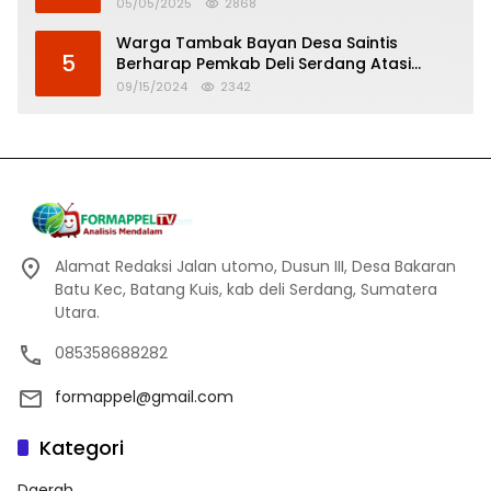
Tinggi
05/05/2025
2868
Warga Tambak Bayan Desa Saintis
5
Berharap Pemkab Deli Serdang Atasi
Banjir
09/15/2024
2342
Alamat Redaksi Jalan utomo, Dusun III, Desa Bakaran
Batu Kec, Batang Kuis, kab deli Serdang, Sumatera
Utara.
085358688282
formappel@gmail.com
Kategori
Daerah