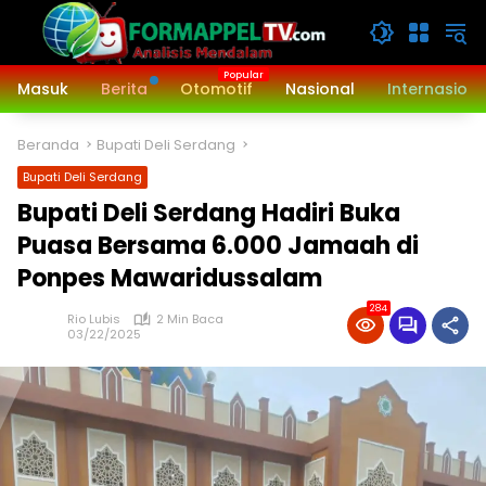
Langsung
ke
konten
Masuk
Berita
Otomotif
Nasional
Internasiona
Beranda
Bupati Deli Serdang
Bupati Deli Serdang
Bupati Deli Serdang Hadiri Buka
Puasa Bersama 6.000 Jamaah di
Ponpes Mawaridussalam
284
Rio Lubis
2 Min Baca
03/22/2025