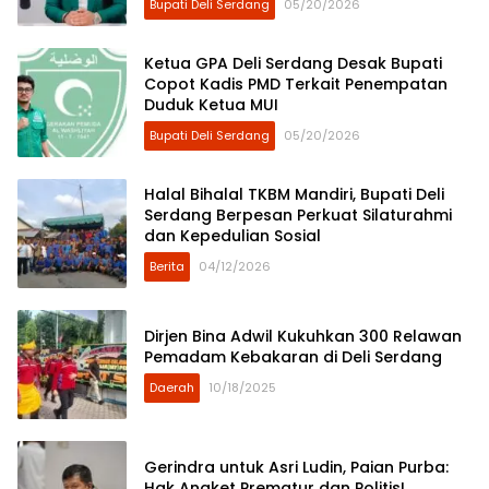
Bupati Deli Serdang
05/20/2026
Ketua GPA Deli Serdang Desak Bupati
Copot Kadis PMD Terkait Penempatan
Duduk Ketua MUI
Bupati Deli Serdang
05/20/2026
Halal Bihalal TKBM Mandiri, Bupati Deli
Serdang Berpesan Perkuat Silaturahmi
dan Kepedulian Sosial
Berita
04/12/2026
Dirjen Bina Adwil Kukuhkan 300 Relawan
Pemadam Kebakaran di Deli Serdang
Daerah
10/18/2025
Gerindra untuk Asri Ludin, Paian Purba:
Hak Angket Prematur dan Politis!