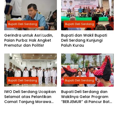
Bupati Deli Serdang
Bupati Deli Serdang
Gerindra untuk Asri Ludin,
Bupati dan Wakil Bupati
Paian Purba: Hak Angket
Deli Serdang Kunjungi
Prematur dan Politis!
Paluh Kurau
Bupati Deli Serdang
Bupati Deli Serdang
IWO Deli Serdang Ucapkan
Bupati Deli Serdang dan
Selamat atas Pelantikan
Wakilnya Gelar Program
Camat Tanjung Morawa
“BERJEMUR” di Pancur Batu,
Gontar Syahputra
Dengarkan Aspirasi Warga
dan Serahkan Bantuan
Sosial