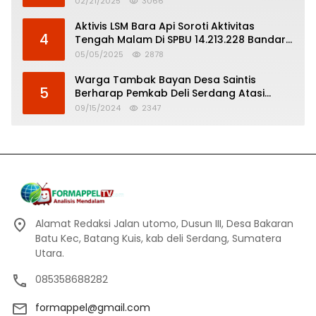
02/21/2025
3066
Aktivis LSM Bara Api Soroti Aktivitas
4
Tengah Malam Di SPBU 14.213.228 Bandar
Tinggi
05/05/2025
2878
Warga Tambak Bayan Desa Saintis
5
Berharap Pemkab Deli Serdang Atasi
Banjir
09/15/2024
2347
Alamat Redaksi Jalan utomo, Dusun III, Desa Bakaran
Batu Kec, Batang Kuis, kab deli Serdang, Sumatera
Utara.
085358688282
formappel@gmail.com