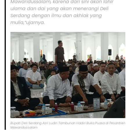
Mawaridussalam, karena dari sini akan lahir
ulama dan dai yang akan menerangi Deli
Serdang dengan ilmu dan akhlak yang
mulia,”ujarnya.
Bupati Deli Serdang Asri Ludin Tambunan Hadiri Buka Puasa di Pesantren
Mawaridussalam