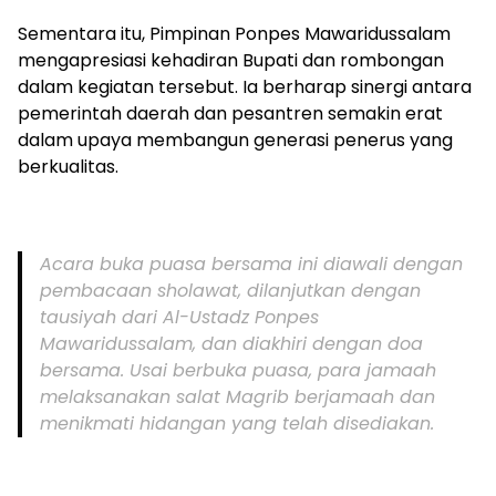
Sementara itu, Pimpinan Ponpes Mawaridussalam
mengapresiasi kehadiran Bupati dan rombongan
dalam kegiatan tersebut. Ia berharap sinergi antara
pemerintah daerah dan pesantren semakin erat
dalam upaya membangun generasi penerus yang
berkualitas.
Acara buka puasa bersama ini diawali dengan
pembacaan sholawat, dilanjutkan dengan
tausiyah dari Al-Ustadz Ponpes
Mawaridussalam, dan diakhiri dengan doa
bersama. Usai berbuka puasa, para jamaah
melaksanakan salat Magrib berjamaah dan
menikmati hidangan yang telah disediakan.