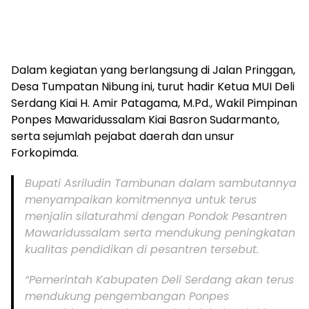
Dalam kegiatan yang berlangsung di Jalan Pringgan,
Desa Tumpatan Nibung ini, turut hadir Ketua MUI Deli
Serdang Kiai H. Amir Patagama, M.Pd., Wakil Pimpinan
Ponpes Mawaridussalam Kiai Basron Sudarmanto,
serta sejumlah pejabat daerah dan unsur
Forkopimda.
Bupati Asriludin Tambunan dalam sambutannya
menyampaikan komitmennya untuk terus
menjalin silaturahmi dengan Pondok Pesantren
Mawaridussalam serta mendukung peningkatan
kualitas pendidikan di pesantren tersebut.
“Pemerintah Kabupaten Deli Serdang akan terus
mendukung pengembangan Ponpes