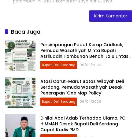
peramban ini untuk komentar saya berikutnya.
Baca Juga:
Persimpangan Padat Kerap Gridlock,
Pemuda Wasathiyah Minta Bupati
Asriluddin Tambunan Benahi Lalu Lintas
Deli Serdang
Bupati Deli Serdang
06/09/2026
Atasi Carut-Marut Batas Wilayah Deli
Serdang, Pemuda Wasathiyah Desak
Penerapan ‘One Map Policy’
Bupati Deli Serdang
06/04/2026
Dinilai Abai Adab Terhadap Ulama, PC
HIMMAH Desak Bupati Deli Serdang
Copot Kadis PMD