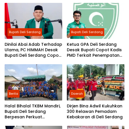
Benahi Lalu Lintas Deli
Policy’
Serdang
Bupati Deli Serdang
Bupati Deli Serdang
Dinilai Abai Adab Terhadap
Ketua GPA Deli Serdang
Ulama, PC HIMMAH Desak
Desak Bupati Copot Kadis
Bupati Deli Serdang Copot
PMD Terkait Penempatan
Kadis PMD
Duduk Ketua MUI
Berita
Daerah
Halal Bihalal TKBM Mandiri,
Dirjen Bina Adwil Kukuhkan
Bupati Deli Serdang
300 Relawan Pemadam
Berpesan Perkuat
Kebakaran di Deli Serdang
Silaturahmi dan
Kepedulian Sosial