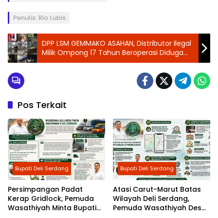
Penulis: Rio Lubis
DPP LSM GEMMAKO ASAHAN, Distributor Ilegal
Milik Ompong 17 Tahun Beroperasi Diduga
Tidak Memiliki Izin Resmi Dan Diduga Kebal
Hukum
Pos Terkait
Bupati Deli Serdang
Bupati Deli Serdang
Persimpangan Padat
Atasi Carut-Marut Batas
Kerap Gridlock, Pemuda
Wilayah Deli Serdang,
Wasathiyah Minta Bupati
Pemuda Wasathiyah Desak
Asriluddin Tambunan
Penerapan ‘One Map