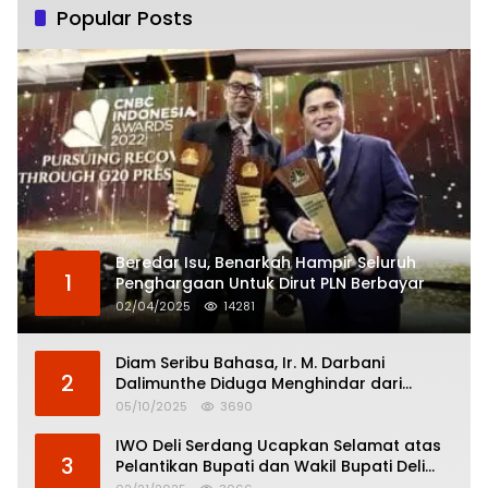
Popular Posts
Beredar Isu, Benarkah Hampir Seluruh
1
Penghargaan Untuk Dirut PLN Berbayar
02/04/2025
14281
Diam Seribu Bahasa, Ir. M. Darbani
2
Dalimunthe Diduga Menghindar dari
Pertanggungjawaban Politik
05/10/2025
3690
IWO Deli Serdang Ucapkan Selamat atas
3
Pelantikan Bupati dan Wakil Bupati Deli
Serdang