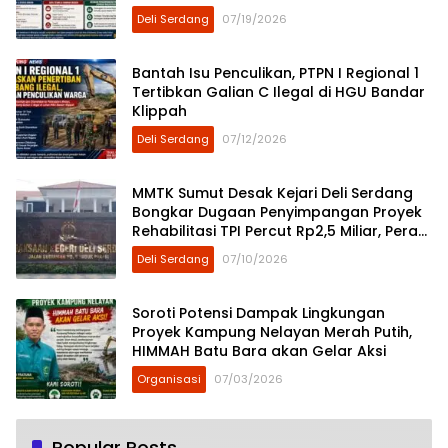
Sibayakindo
Deli Serdang
07/19/2026
Bantah Isu Penculikan, PTPN I Regional 1
Tertibkan Galian C Ilegal di HGU Bandar
Klippah
Deli Serdang
07/12/2026
MMTK Sumut Desak Kejari Deli Serdang
Bongkar Dugaan Penyimpangan Proyek
Rehabilitasi TPI Percut Rp2,5 Miliar, Peran
ASN Berinisial AS hingga Dugaan Pinjam
Deli Serdang
07/10/2026
Bendera Disorot
Soroti Potensi Dampak Lingkungan
Proyek Kampung Nelayan Merah Putih,
HIMMAH Batu Bara akan Gelar Aksi
Organisasi
07/03/2026
Popular Posts