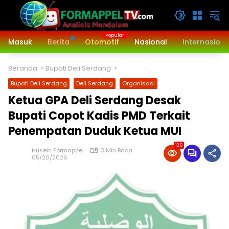
Langsung
ke
konten
Masuk
Berita
Otomotif
Nasional
Internasiona
Beranda
Bupati Deli Serdang
Bupati Deli Serdang
Deli Serdang
Organisasi
Ketua GPA Deli Serdang Desak
Bupati Copot Kadis PMD Terkait
Penempatan Duduk Ketua MUI
126
Husein Formappel
3 Min Baca
05/20/2026