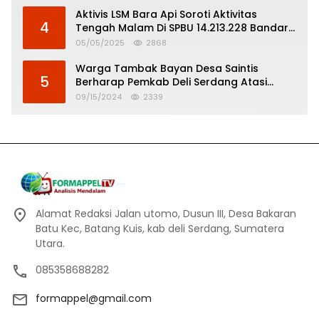
Aktivis LSM Bara Api Soroti Aktivitas
4
Tengah Malam Di SPBU 14.213.228 Bandar
Tinggi
05/05/2025
2868
Warga Tambak Bayan Desa Saintis
5
Berharap Pemkab Deli Serdang Atasi
Banjir
09/15/2024
2339
Alamat Redaksi Jalan utomo, Dusun III, Desa Bakaran
Batu Kec, Batang Kuis, kab deli Serdang, Sumatera
Utara.
085358688282
formappel@gmail.com