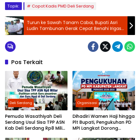
Topik:
Copot Kadis PMD Deli Serdang
Turun ke Sawah Tanam Cabai, Bupati Asri
Ludin Tambunan Gerak Cepat Benahi Irigasi
Sunggal Demi Selamatkan Petani
Pos Terkait
Deli Serdang
Organisasi
Pemuda Wasathiyah Deli
Dihadiri Wamen Haji hingga
Serdang Usul Sisa TPP ASN
Plt Bupati, Pengukuhan PD
Kab Deli Serdang Rp8 Miliar
MPI Langkat Dorong
Dialihkan untuk Guru
Gerakan Kebudayaan dan
Pesantren dan Guru Ngaji
Sosial