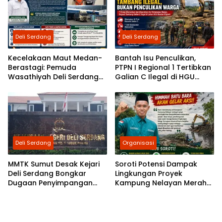
Deli Serdang
Deli Serdang
Kecelakaan Maut Medan-
Bantah Isu Penculikan,
Berastagi: Pemuda
PTPN I Regional 1 Tertibkan
Wasathiyah Deli Serdang
Galian C Ilegal di HGU
Minta Polisi Periksa Direktur
Bandar Klippah
PT Tirta Sibayakindo
Deli Serdang
Organisasi
MMTK Sumut Desak Kejari
Soroti Potensi Dampak
Deli Serdang Bongkar
Lingkungan Proyek
Dugaan Penyimpangan
Kampung Nelayan Merah
Proyek Rehabilitasi TPI
Putih, HIMMAH Batu Bara
Percut Rp2,5 Miliar, Peran
akan Gelar Aksi
ASN Berinisial AS hingga
Dugaan Pinjam Bendera