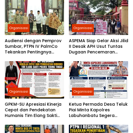
Organisasi
Organisasi
Audiensi dengan Pemprov
ASPEMA Siap Gelar Aksi Jilid
Sumbar, PTPN IV PalmCo
II Desak APH Usut Tuntas
Tekankan Pentingnya
Dugaan Pencemaran
Harmonisasi Operasional
Limbah PT Socfindo Mata
Kebun
Pao
Organisasi
Organisasi
GPKM-SU Apresiasi Kinerja
Ketua Permada Desa Teluk
Cepat dan Pendekatan
Piai Minta Kapolres
Humanis Tim Elang Sakti
Labuhanbatu Segera
Polres Tebing Tinggi
Tangkap Bandar Narkoba
di Kualuh Hilir