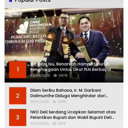
Beredar Isu, Benarkah Hampir Seluruh
1
Penghargaan Untuk Dirut PLN Berbayar
02/04/2025
14279
Diam Seribu Bahasa, Ir. M. Darbani
2
Dalimunthe Diduga Menghindar dari
Pertanggungjawaban Politik
05/10/2025
3686
IWO Deli Serdang Ucapkan Selamat atas
3
Pelantikan Bupati dan Wakil Bupati Deli
Serdang
02/21/2025
3058