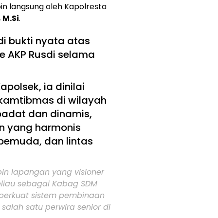
in langsung oleh Kapolresta
 M.Si
.
i bukti nyata atas
me AKP Rusdi selama
olsek, ia dinilai
 kamtibmas di wilayah
padat dan dinamis,
an yang harmonis
pemuda, dan lintas
in lapangan yang visioner
eliau sebagai Kabag SDM
perkuat sistem pembinaan
 salah satu perwira senior di