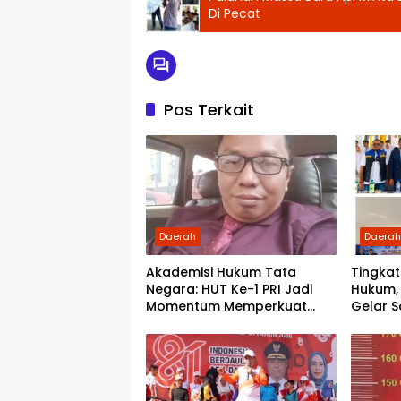
Di Pecat
Pos Terkait
Daerah
Daera
Akademisi Hukum Tata
Tingka
Negara: HUT Ke-1 PRI Jadi
Hukum,
Momentum Memperkuat
Gelar So
Demokrasi dan Pengabdian
SMKN 1
kepada Rakyat