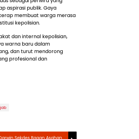
luas sebagai perwira yang
ap aspirasi publik. Gaya
kerap membuat warga merasa
itusi kepolisian.
at dan internal kepolisian,
a warna baru dalam
dang, dan turut mendorong
ang profesional dan
ijab
 Darwin Sekdes Bagan Asahan