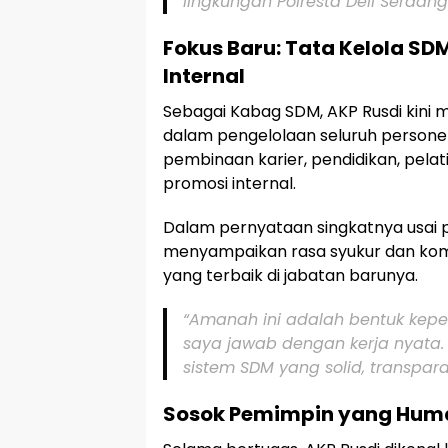
lingkungan Polresta Deli Serdang
Fokus Baru: Tata Kelola S
Internal
Sebagai Kabag SDM, AKP Rusdi kin
dalam pengelolaan seluruh personel 
pembinaan karier, pendidikan, pelati
promosi internal.
Dalam pernyataan singkatnya usai p
menyampaikan rasa syukur dan ko
yang terbaik di jabatan barunya.
“Amanah ini adalah bentuk kep
saya jawab dengan kerja nyata
sistem SDM yang solid, transpara
Sosok Pemimpin yang Human