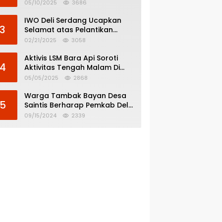
Menghindar dari
05/10/2025
3686
Pertanggungjawaban Politik
IWO Deli Serdang Ucapkan
3
Selamat atas Pelantikan
Bupati dan Wakil Bupati Deli
02/21/2025
3058
Serdang
Aktivis LSM Bara Api Soroti
4
Aktivitas Tengah Malam Di
SPBU 14.213.228 Bandar Tinggi
05/05/2025
2868
Warga Tambak Bayan Desa
5
Saintis Berharap Pemkab Deli
Serdang Atasi Banjir
09/15/2024
2339