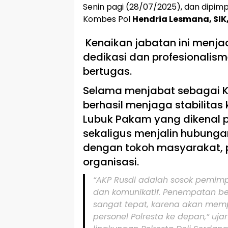
Senin pagi (28/07/2025), dan dipimp
Kombes Pol
Hendria Lesmana, SIK,
Kenaikan jabatan ini menjad
dedikasi dan profesionalis
bertugas.
Selama menjabat sebagai Kap
berhasil menjaga stabilitas
Lubuk Pakam yang dikenal 
sekaligus menjalin hubung
dengan tokoh masyarakat, 
organisasi.
“AKP Rusdi adalah sosok pemimp
dan komunikatif. Penempatan b
sangat tepat, karena akan mem
personel Polresta ke depan,”
ujar