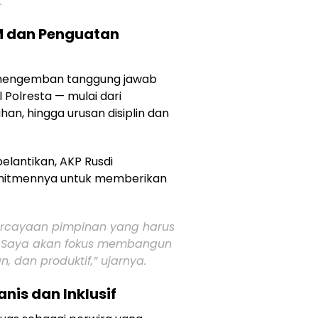
.
DM dan Penguatan
i mengemban tanggung jawab
Polresta — mulai dari
han, hingga urusan disiplin dan
elantikan, AKP Rusdi
mitmennya untuk memberikan
ercayaan pimpinan yang harus
. Saya akan fokus membangun
n, dan produktif,”
ujarnya.
is dan Inklusif