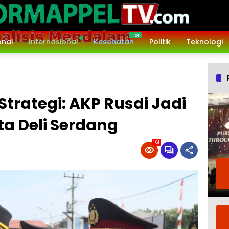
onal
Internasional
Kesehatan
Politik
Teknologi
trategi: AKP Rusdi Jadi
a Deli Serdang
161