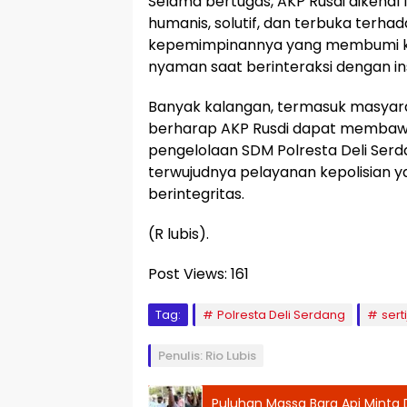
Selama bertugas, AKP Rusdi dikenal 
humanis, solutif, dan terbuka terhad
kepemimpinannya yang membumi 
nyaman saat berinteraksi dengan inst
Banyak kalangan, termasuk masyarak
berharap AKP Rusdi dapat membaw
pengelolaan SDM Polresta Deli Ser
terwujudnya pelayanan kepolisian y
berintegritas.
(R lubis).
Post Views:
161
Tag:
Polresta Deli Serdang
sert
Penulis: Rio Lubis
Puluhan Massa Bara Api Minta