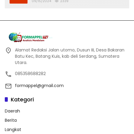
Banjir
09/15/2024
2339
Alamat Redaksi Jalan utomo, Dusun III, Desa Bakaran
Batu Kec, Batang Kuis, kab deli Serdang, Sumatera
Utara.
085358688282
formappel@gmail.com
Kategori
Daerah
Berita
Langkat