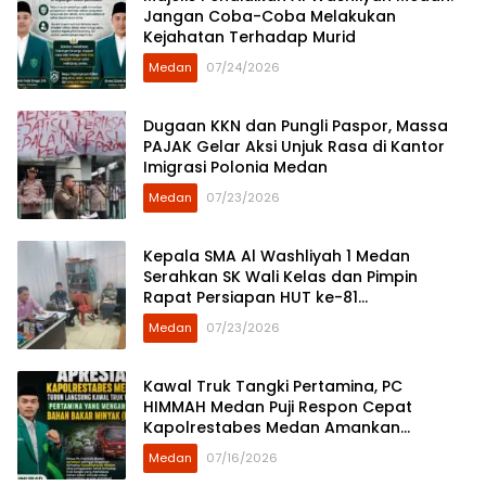
Jangan Coba-Coba Melakukan
Kejahatan Terhadap Murid
Medan
07/24/2026
Dugaan KKN dan Pungli Paspor, Massa
PAJAK Gelar Aksi Unjuk Rasa di Kantor
Imigrasi Polonia Medan
Medan
07/23/2026
Kepala SMA Al Washliyah 1 Medan
Serahkan SK Wali Kelas dan Pimpin
Rapat Persiapan HUT ke-81
Kemerdekaan RI
Medan
07/23/2026
Kawal Truk Tangki Pertamina, PC
HIMMAH Medan Puji Respon Cepat
Kapolrestabes Medan Amankan
Pasokan BBM
Medan
07/16/2026