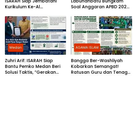
ISARAH Siap Jembatani
Labuhanbatu Bungkam
Kurikulum Ke-Al
Soal Anggaran APBD 2024,
Washliyah-an
PC HIMMAH Medan Desak
Jaksa Turun Tangan
Medan
AGAMA ISLAM
Zuhri Arif: ISARAH Siap
Bangga Ber-Washliyah
Bantu Pemko Medan Beri
Kobarkan Semangat!
Solusi Taktis, “Gerakan
Ratusan Guru dan Tenaga
Kami Murni untuk
Kependidikan Al Washliyah
Pemerintah”
Kota Medan