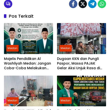
Pos Terkait
Medan
Medan
Majelis Pendidikan Al
Dugaan KKN dan Pungli
Washliyah Medan: Jangan
Paspor, Massa PAJAK
Coba-Coba Melakukan
Gelar Aksi Unjuk Rasa di
Kejahatan Terhadap Murid
Kantor Imigrasi Polonia
Medan
Medan
Medan