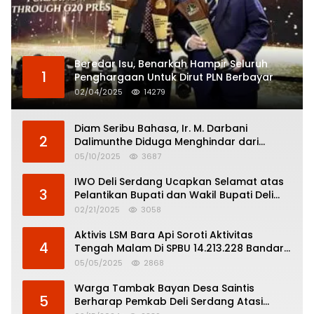
Beredar Isu, Benarkah Hampir Seluruh
1
Penghargaan Untuk Dirut PLN Berbayar
02/04/2025
14279
Diam Seribu Bahasa, Ir. M. Darbani
2
Dalimunthe Diduga Menghindar dari
Pertanggungjawaban Politik
05/10/2025
3687
IWO Deli Serdang Ucapkan Selamat atas
3
Pelantikan Bupati dan Wakil Bupati Deli
Serdang
02/21/2025
3058
Aktivis LSM Bara Api Soroti Aktivitas
4
Tengah Malam Di SPBU 14.213.228 Bandar
Tinggi
05/05/2025
2868
Warga Tambak Bayan Desa Saintis
5
Berharap Pemkab Deli Serdang Atasi