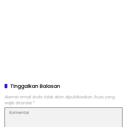
Tinggalkan Balasan
Alamat email Anda tidak akan dipublikasikan.
Ruas yang
wajib ditandai
*