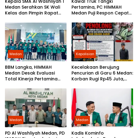
Kepala SMA Al Washliyah 1
Kawal Truk Tangki
Medan Serahkan SK Wali
Pertamina, PC HIMMAH
Kelas dan Pimpin Rapat
Medan Puji Respon Cepat
Persiapan HUT ke-81
Kapolrestabes Medan
Kemerdekaan RI
Amankan Pasokan BBM
Medan
Kepolisian
BBM Langka, HIMMAH
Kecelakaan Berujung
Medan Desak Evaluasi
Pencurian di Garu 6 Medan:
Total Kinerja Pertamina
Korban Rugi Rp45 Juta,
Patra Niaga Regional
Ketua Praktisi Ruqyah
Sumbagut
Angkat Bicara
Medan
Medan
PD Al Washliyah Medan, PD
Kadis Kominfo