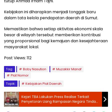
tutup Ahmad Irham Tajhi.
​Kebijakan ini diharapkan menjadi tonggak baru
dalam tata kelola pendapatan daerah di Sumut.
Memastikan bahwa setiap aktivitas ekonomi skala
besar di wilayah tersebut memberikan kontribusi
yang proporsional bagi kemajuan dan kesejahteraan
masyarakat lokal.
Post Views:
112
Tag:
Boby Nasution
Muzakkir Manaf
Plat Nomor
Topik:
Kebijakan Plat Daerah
Kejari TBA Lakukan Press Realise Terkait
Penyetoran Uang Rampasan Negara Tindak
Pidana Korupsi.