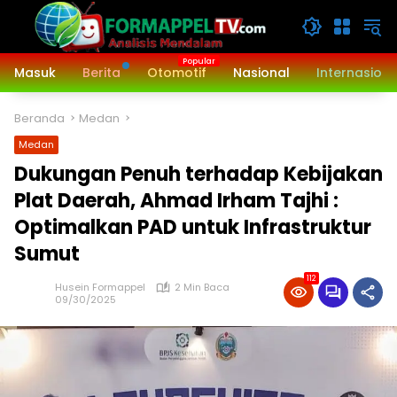
Langsung
ke
konten
Masuk
Berita
Otomotif
Nasional
Internasiona
Beranda
Medan
Medan
Dukungan Penuh terhadap Kebijakan
Plat Daerah, Ahmad Irham Tajhi :
Optimalkan PAD untuk Infrastruktur
Sumut
112
Husein Formappel
2 Min Baca
09/30/2025