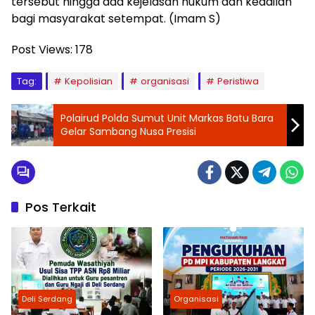
tersebut hingga ada kejelasan hukum dan keadilan
bagi masyarakat setempat. (Imam S)
Post Views:
178
Tag:
Kepolisian
organisasi
Peristiwa
Polairud Polda Sumut Unit Markas Batu Bara
Gelar Sambang Nusa Presisi
Pos Terkait
Deli Serdang
Organisasi