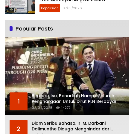
Kepolisian
07/15/2026
Popular Posts
Beredar Isu, Benarkah Hampir Seluruh
1
Penghargaan Untuk Dirut PLN Berbayar
02/04/2025
14277
Diam Seribu Bahasa, Ir. M. Darbani
2
Dalimunthe Diduga Menghindar dari