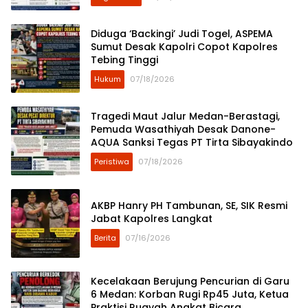
Diduga ‘Backingi’ Judi Togel, ASPEMA
Sumut Desak Kapolri Copot Kapolres
Tebing Tinggi
Hukum
07/18/2026
Tragedi Maut Jalur Medan-Berastagi,
Pemuda Wasathiyah Desak Danone-
AQUA Sanksi Tegas PT Tirta Sibayakindo
Peristiwa
07/18/2026
AKBP Hanry PH Tambunan, SE, SIK Resmi
Jabat Kapolres Langkat
Berita
07/16/2026
Kecelakaan Berujung Pencurian di Garu
6 Medan: Korban Rugi Rp45 Juta, Ketua
Praktisi Ruqyah Angkat Bicara