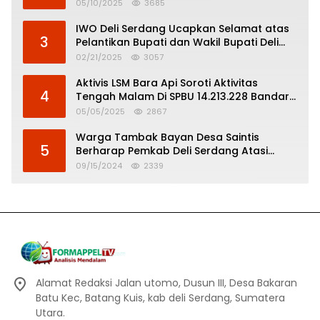
Pertanggungjawaban Politik
05/10/2025
3685
IWO Deli Serdang Ucapkan Selamat atas
3
Pelantikan Bupati dan Wakil Bupati Deli
Serdang
02/21/2025
3057
Aktivis LSM Bara Api Soroti Aktivitas
4
Tengah Malam Di SPBU 14.213.228 Bandar
Tinggi
05/05/2025
2867
Warga Tambak Bayan Desa Saintis
5
Berharap Pemkab Deli Serdang Atasi
Banjir
09/15/2024
2339
Alamat Redaksi Jalan utomo, Dusun III, Desa Bakaran
Batu Kec, Batang Kuis, kab deli Serdang, Sumatera
Utara.