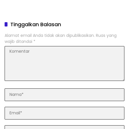
Tinggalkan Balasan
Alamat email Anda tidak akan dipublikasikan.
Ruas yang
wajib ditandai
*