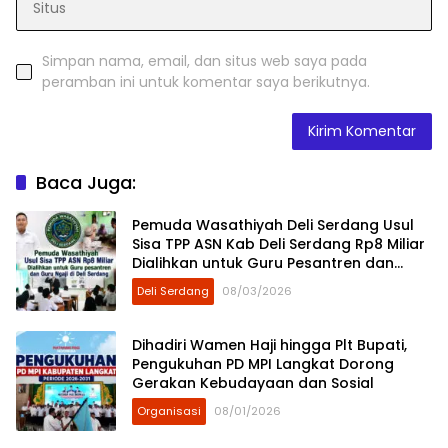
Simpan nama, email, dan situs web saya pada
peramban ini untuk komentar saya berikutnya.
Baca Juga:
Pemuda Wasathiyah Deli Serdang Usul
Sisa TPP ASN Kab Deli Serdang Rp8 Miliar
Dialihkan untuk Guru Pesantren dan
Guru Ngaji
Deli Serdang
08/03/2026
Dihadiri Wamen Haji hingga Plt Bupati,
Pengukuhan PD MPI Langkat Dorong
Gerakan Kebudayaan dan Sosial
Organisasi
08/01/2026