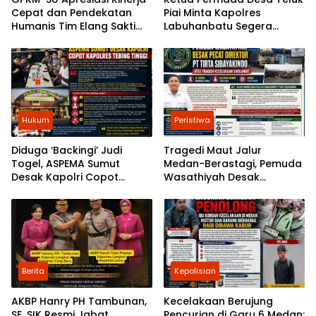
Cepat dan Pendekatan
Piai Minta Kapolres
Humanis Tim Elang Sakti
Labuhanbatu Segera
Polres Tebing Tinggi
Tangkap Bandar Narkoba
di Kualuh Hilir
Hukum
Peristiwa
Diduga ‘Backingi’ Judi
Tragedi Maut Jalur
Togel, ASPEMA Sumut
Medan-Berastagi, Pemuda
Desak Kapolri Copot
Wasathiyah Desak
Kapolres Tebing Tinggi
Danone-AQUA Sanksi
Tegas PT Tirta Sibayakindo
Berita
Kepolisian
AKBP Hanry PH Tambunan,
Kecelakaan Berujung
SE, SIK Resmi Jabat
Pencurian di Garu 6 Medan: