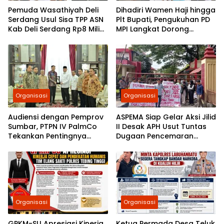
Pemuda Wasathiyah Deli
Dihadiri Wamen Haji hingga
Serdang Usul Sisa TPP ASN
Plt Bupati, Pengukuhan PD
Kab Deli Serdang Rp8 Miliar
MPI Langkat Dorong
Dialihkan untuk Guru
Gerakan Kebudayaan dan
Pesantren dan Guru Ngaji
Sosial
Organisasi
Organisasi
Audiensi dengan Pemprov
ASPEMA Siap Gelar Aksi Jilid
Sumbar, PTPN IV PalmCo
II Desak APH Usut Tuntas
Tekankan Pentingnya
Dugaan Pencemaran
Harmonisasi Operasional
Limbah PT Socfindo Mata
Kebun
Pao
Organisasi
Organisasi
GPKM-SU Apresiasi Kinerja
Ketua Permada Desa Teluk