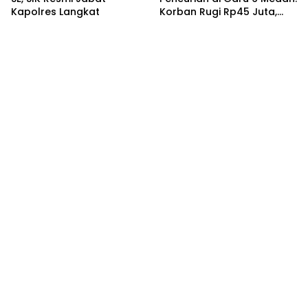
Kapolres Langkat
Korban Rugi Rp45 Juta,
Ketua Praktisi Ruqyah
Angkat Bicara