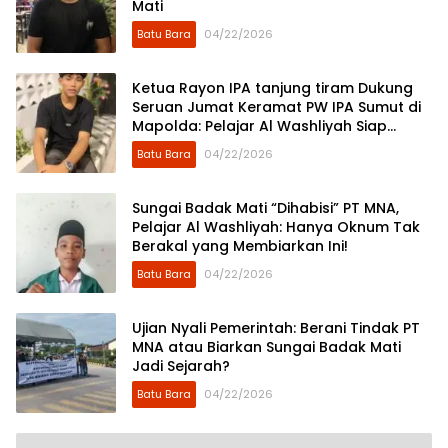
Mati
Batu Bara
04/22/2026
Ketua Rayon IPA tanjung tiram Dukung
Seruan Jumat Keramat PW IPA Sumut di
Mapolda: Pelajar Al Washliyah Siap
“Kepung” Penimbun Sungai Badak Mati.
Batu Bara
04/22/2026
Sungai Badak Mati “Dihabisi” PT MNA,
Pelajar Al Washliyah: Hanya Oknum Tak
Berakal yang Membiarkan Ini!
Batu Bara
04/22/2026
Ujian Nyali Pemerintah: Berani Tindak PT
MNA atau Biarkan Sungai Badak Mati
Jadi Sejarah?
Batu Bara
04/22/2026