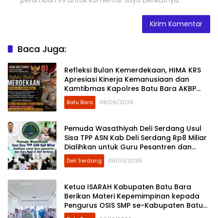
peramban ini untuk komentar saya berikutnya.
Baca Juga:
Refleksi Bulan Kemerdekaan, HIMA KRS
Apresiasi Kinerja Kemanusiaan dan
Kamtibmas Kapolres Batu Bara AKBP
Dony Satria Wicaksono
Batu Bara
08/06/2026
Pemuda Wasathiyah Deli Serdang Usul
Sisa TPP ASN Kab Deli Serdang Rp8 Miliar
Dialihkan untuk Guru Pesantren dan
Guru Ngaji
Deli Serdang
08/03/2026
Ketua ISARAH Kabupaten Batu Bara
Berikan Materi Kepemimpinan kepada
Pengurus OSIS SMP se-Kabupaten Batu
Bara