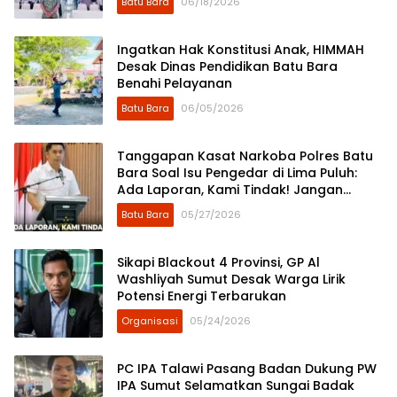
Batu Bara
06/18/2026
Ingatkan Hak Konstitusi Anak, HIMMAH
Desak Dinas Pendidikan Batu Bara
Benahi Pelayanan
Batu Bara
06/05/2026
Tanggapan Kasat Narkoba Polres Batu
Bara Soal Isu Pengedar di Lima Puluh:
Ada Laporan, Kami Tindak! Jangan
Sebar Asumsi di Media Sosial
Batu Bara
05/27/2026
Sikapi Blackout 4 Provinsi, GP Al
Washliyah Sumut Desak Warga Lirik
Potensi Energi Terbarukan
Organisasi
05/24/2026
PC IPA Talawi Pasang Badan Dukung PW
IPA Sumut Selamatkan Sungai Badak