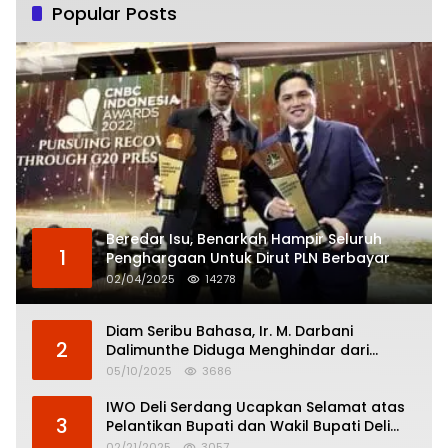
Popular Posts
Beredar Isu, Benarkah Hampir Seluruh
1
Penghargaan Untuk Dirut PLN Berbayar
02/04/2025
14278
Diam Seribu Bahasa, Ir. M. Darbani
2
Dalimunthe Diduga Menghindar dari
Pertanggungjawaban Politik
05/10/2025
3686
IWO Deli Serdang Ucapkan Selamat atas
3
Pelantikan Bupati dan Wakil Bupati Deli
Serdang
02/21/2025
3057