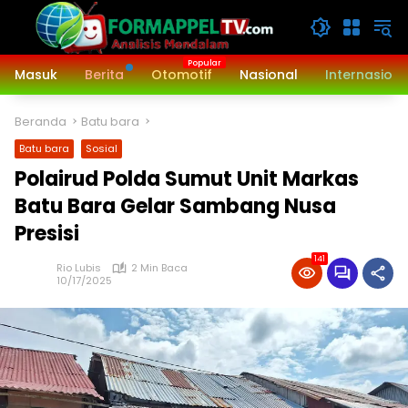
Langsung
ke
konten
Masuk
Berita
Otomotif
Nasional
Internasiona
Beranda
Batu bara
Batu bara
Sosial
Polairud Polda Sumut Unit Markas
Batu Bara Gelar Sambang Nusa
Presisi
141
Rio Lubis
2 Min Baca
10/17/2025