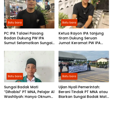
Asumsi di Media Sosial
Batu bara
Batu bara
PC IPA Talawi Pasang
Ketua Rayon IPA tanjung
Badan Dukung PW IPA
tiram Dukung Seruan
Sumut Selamatkan Sungai
Jumat Keramat PW IPA
Badak Mati
Sumut di Mapolda: Pelajar
Al Washliyah Siap “Kepung”
Penimbun Sungai Badak
Mati.
Batu bara
Batu bara
Sungai Badak Mati
Ujian Nyali Pemerintah:
“Dihabisi” PT MNA, Pelajar Al
Berani Tindak PT MNA atau
Washliyah: Hanya Oknum
Biarkan Sungai Badak Mati
Tak Berakal yang
Jadi Sejarah?
Membiarkan Ini!