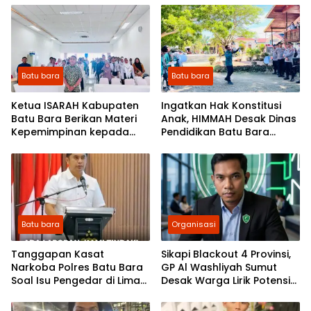
Kamtibmas Kapolres Batu
Pesantren dan Guru Ngaji
Bara AKBP Dony Satria
Wicaksono
Batu bara
Batu bara
Ketua ISARAH Kabupaten
Ingatkan Hak Konstitusi
Batu Bara Berikan Materi
Anak, HIMMAH Desak Dinas
Kepemimpinan kepada
Pendidikan Batu Bara
Pengurus OSIS SMP se-
Benahi Pelayanan
Kabupaten Batu Bara
Batu bara
Organisasi
Tanggapan Kasat
Sikapi Blackout 4 Provinsi,
Narkoba Polres Batu Bara
GP Al Washliyah Sumut
Soal Isu Pengedar di Lima
Desak Warga Lirik Potensi
Puluh: Ada Laporan, Kami
Energi Terbarukan
Tindak! Jangan Sebar