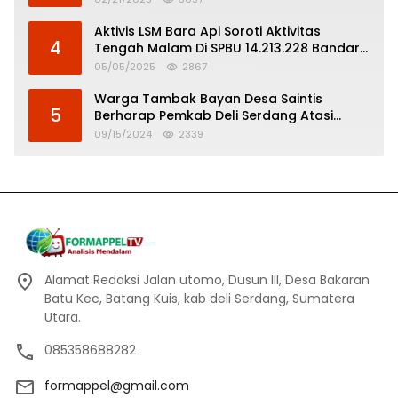
Aktivis LSM Bara Api Soroti Aktivitas
4
Tengah Malam Di SPBU 14.213.228 Bandar
Tinggi
05/05/2025
2867
Warga Tambak Bayan Desa Saintis
5
Berharap Pemkab Deli Serdang Atasi
Banjir
09/15/2024
2339
Alamat Redaksi Jalan utomo, Dusun III, Desa Bakaran
Batu Kec, Batang Kuis, kab deli Serdang, Sumatera
Utara.
085358688282
formappel@gmail.com