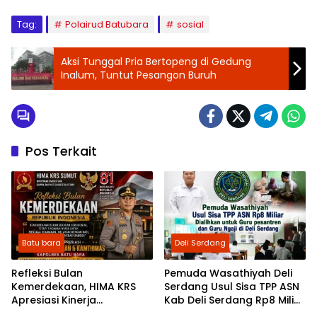
Tag:
Polairud Batubara
sosial
Aksi Tunggal Pria Bertopeng di Gedung
Inalum, Tuntut Pesangon Buruh
Pos Terkait
Batu bara
Deli Serdang
Refleksi Bulan
Pemuda Wasathiyah Deli
Kemerdekaan, HIMA KRS
Serdang Usul Sisa TPP ASN
Apresiasi Kinerja
Kab Deli Serdang Rp8 Miliar
Kemanusiaan dan
Dialihkan untuk Guru