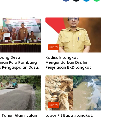
Berita
bang Desa
Kadisdik Langkat
unan Pulo Rambung
Mengundurkan Diri, Ini
as Pengaspalan Dusun
Penjelasan BKD Langkat
Nibung dan Dusun
 Boyan
Berita
 Tahun Alami Jalan
Lapor Plt Bupati Langkat,