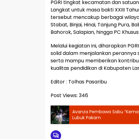
PGRI tingkat kecamatan dan satuan
Langkat untuk masa bakti XXIII Tah
tersebut mencakup berbagai wilay
Stabat, Binjai, Hinai, Tanjung Pura, B
Bahorok, Salapian, hingga PC Khusus
Melalui kegiatan ini, diharapkan P
solid dalam menjalankan perannya s
serta mampu memberikan kontribus
kualitas pendidikan di Kabupaten La
Editor : Tolhas Pasaribu
Post Views:
346
Avanza Pembawa Sabu “Kemas
Lubuk Pakam