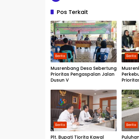
Pos Terkait
Berita
Berita
Musrenbang Desa Sebertung
Musren
Prioritas Pengaspalan Jalan
Perkeb
Dusun V
Priorit
Kwala 
Pondok
Berita
Berita
Plt. Bupati Tiorita Kawal
Puluhan