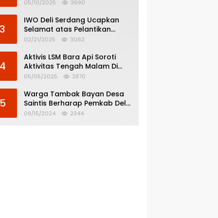
Menghindar dari
05/10/2025
3690
Pertanggungjawaban Politik
IWO Deli Serdang Ucapkan
3
Selamat atas Pelantikan
Bupati dan Wakil Bupati Deli
02/21/2025
3062
Serdang
Aktivis LSM Bara Api Soroti
4
Aktivitas Tengah Malam Di
SPBU 14.213.228 Bandar Tinggi
05/05/2025
2870
Warga Tambak Bayan Desa
5
Saintis Berharap Pemkab Deli
Serdang Atasi Banjir
09/15/2024
2344