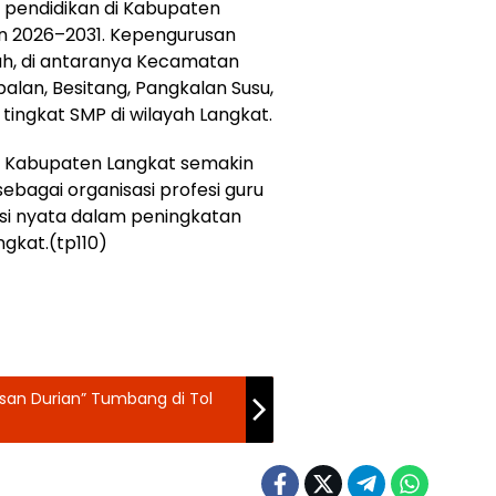
 pendidikan di Kabupaten
un 2026–2031. Kepengurusan
ah, di antaranya Kecamatan
abalan, Besitang, Pangkalan Susu,
 tingkat SMP di wilayah Langkat.
GRI Kabupaten Langkat semakin
ebagai organisasi profesi guru
i nyata dalam peningkatan
ngkat.(tp110)
an Durian” Tumbang di Tol