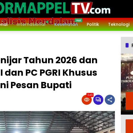
onal
Internasional
Kesehatan
Politik
Teknologi
ijar Tahun 2026 dan
I dan PC PGRI Khusus
Ini Pesan Bupati
346