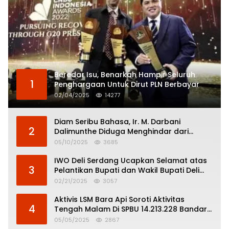
Beredar Isu, Benarkah Hampir Seluruh
1
Penghargaan Untuk Dirut PLN Berbayar
02/04/2025
14277
Diam Seribu Bahasa, Ir. M. Darbani
2
Dalimunthe Diduga Menghindar dari
Pertanggungjawaban Politik
05/10/2025
3685
IWO Deli Serdang Ucapkan Selamat atas
3
Pelantikan Bupati dan Wakil Bupati Deli
Serdang
02/21/2025
3057
Aktivis LSM Bara Api Soroti Aktivitas
4
Tengah Malam Di SPBU 14.213.228 Bandar
Tinggi
05/05/2025
2867