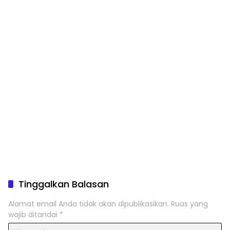
Tinggalkan Balasan
Alamat email Anda tidak akan dipublikasikan.
Ruas yang
wajib ditandai
*