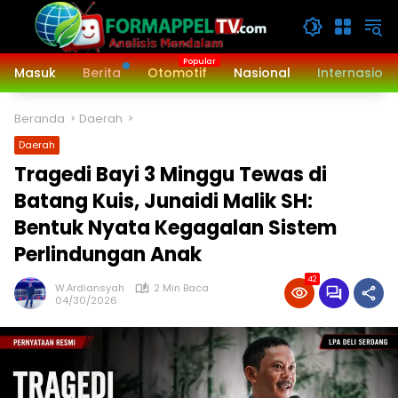
Langsung
ke
konten
Masuk
Berita
Otomotif
Nasional
Internasiona
Beranda
Daerah
Daerah
Tragedi Bayi 3 Minggu Tewas di
Batang Kuis, Junaidi Malik SH:
Bentuk Nyata Kegagalan Sistem
Perlindungan Anak
42
W.Ardiansyah
2 Min Baca
04/30/2026