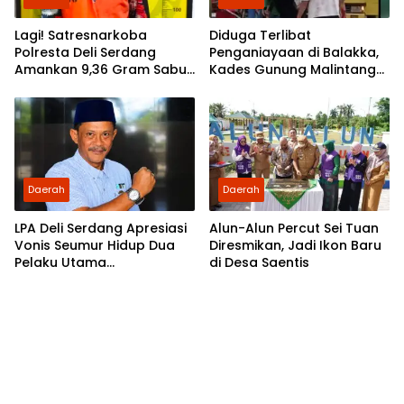
Lagi! Satresnarkoba
Diduga Terlibat
Polresta Deli Serdang
Penganiayaan di Balakka,
Amankan 9,36 Gram Sabu
Kades Gunung Malintang
dan Seorang Tersangka
Disorot: Aktivis Desak
Bupati Palas Ambil Sikap
Daerah
Daerah
LPA Deli Serdang Apresiasi
Alun-Alun Percut Sei Tuan
Vonis Seumur Hidup Dua
Diresmikan, Jadi Ikon Baru
Pelaku Utama
di Desa Saentis
Pembunuhan Pelajar di
Lubuk Pakam, Desak Polisi
Segera Tangkap DPO