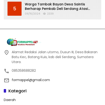
Warga Tambak Bayan Desa Saintis
5
Berharap Pemkab Deli Serdang Atasi
Banjir
09/15/2024
2339
Alamat Redaksi Jalan utomo, Dusun III, Desa Bakaran
Batu Kec, Batang Kuis, kab deli Serdang, Sumatera
Utara.
085358688282
formappel@gmail.com
Kategori
Daerah