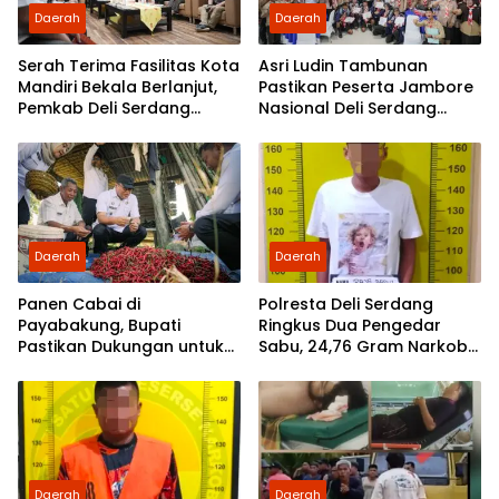
Daerah
Daerah
Serah Terima Fasilitas Kota
Asri Ludin Tambunan
Mandiri Bekala Berlanjut,
Pastikan Peserta Jambore
Pemkab Deli Serdang
Nasional Deli Serdang
Siapkan Pengelolaan
Berangkat Tanpa Beban
Biaya
Daerah
Daerah
Panen Cabai di
Polresta Deli Serdang
Payabakung, Bupati
Ringkus Dua Pengedar
Pastikan Dukungan untuk
Sabu, 24,76 Gram Narkoba
Petani Terus Diperkuat
Disita
Daerah
Daerah