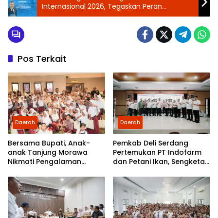
Internasional 2026, Tegaskan Peran
Strategis Pekerja Pelabuhan
Pos Terkait
Daerah
Daerah
Bersama Bupati, Anak-
Pemkab Deli Serdang
anak Tanjung Morawa
Pertemukan PT Indofarm
Nikmati Pengalaman
dan Petani Ikan, Sengketa
Pertama Nobar di Bioskop
Berakhir Damai