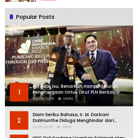
Popular Posts
Beredar Isu, Benarkah Hampir Seluruh
1
Penghargaan Untuk Dirut PLN Berbayar
02/04/2025
14280
Diam Seribu Bahasa, Ir. M. Darbani
2
Dalimunthe Diduga Menghindar dari
Pertanggungjawaban Politik
05/10/2025
3690
IWO Deli Serdang Ucapkan Selamat atas