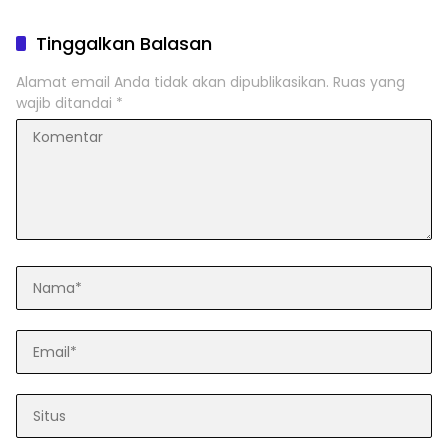
Tinggalkan Balasan
Alamat email Anda tidak akan dipublikasikan.
Ruas yang
wajib ditandai
*