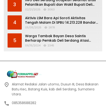
3
Pelantikan Bupati dan Wakil Bupati Deli
Serdang
02/21/2025
3063
Aktivis LSM Bara Api Soroti Aktivitas
4
Tengah Malam Di SPBU 14.213.228 Bandar
Tinggi
05/05/2025
2878
Warga Tambak Bayan Desa Saintis
5
Berharap Pemkab Deli Serdang Atasi
Banjir
09/15/2024
2345
Alamat Redaksi Jalan utomo, Dusun III, Desa Bakaran
Batu Kec, Batang Kuis, kab deli Serdang, Sumatera
Utara.
085358688282