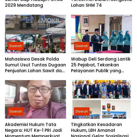
2029 Mendatang
Lahan SHM 74
Daerah
Daerah
Mahasiswa Desak Polda
Wabup Deli Serdang Lantik
Sumut Usut Tuntas Dugaan
25 Pejabat, Tekankan
Penjualan Lahan Sawit dan
Pelayanan Publik yang
Serahkan Tuntutan ke DPD
Cepat dan Humanis
Partai Demokrat Sumut
Daerah
Daerah
Akademisi Hukum Tata
Tingkatkan Kesadaran
Negara: HUT Ke-1 PRI Jadi
Hukum, LBH Amanat
Momentum Memperkuat
Nasional Gelar Sosialisasi