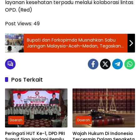
layanan kesehatan terpadu melalui kolaborasi lintas
OPD. (Red)
Post Views:
49
Bupati dan Forkopimda Musnahkan Sabu
Jaringan Malaysia–Aceh–Medan, Tegaskan
Perang Total terhadap Narkoba
Pos Terkait
Daerah
Daerah
Peringati HUT Ke-1, DPD PRI
Wajah Hukum Di Indonesia
Sumut Siap Hadapi Pemilu
Tercermin Dalam Sengketa