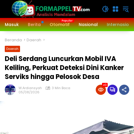
Langsung
ke
konten
Masuk
Berita
Otomotif
Nasional
Internasiona
Beranda
Daerah
Daerah
Deli Serdang Luncurkan Mobil IVA
Keliling, Perkuat Deteksi Dini Kanker
Serviks hingga Pelosok Desa
49
W.Ardiansyah
3 Min Baca
05/08/2026