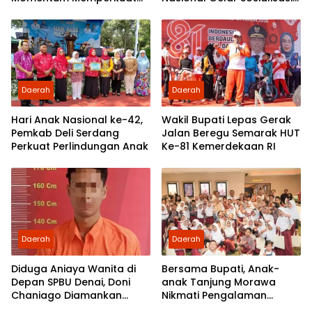
Demokrasi dan
UU ITE di SMKN 1 Tanjung
Pengabdian kepada
Morawa
Rakyat
Daerah
Daerah
Hari Anak Nasional ke-42,
Wakil Bupati Lepas Gerak
Pemkab Deli Serdang
Jalan Beregu Semarak HUT
Perkuat Perlindungan Anak
Ke-81 Kemerdekaan RI
Daerah
Daerah
Diduga Aniaya Wanita di
Bersama Bupati, Anak-
Depan SPBU Denai, Doni
anak Tanjung Morawa
Chaniago Diamankan
Nikmati Pengalaman
Polsek Medan Area
Pertama Nobar di Bioskop