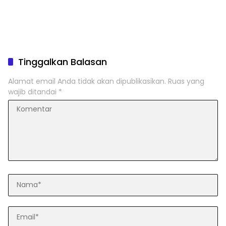
Tinggalkan Balasan
Alamat email Anda tidak akan dipublikasikan.
Ruas yang
wajib ditandai
*