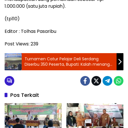
1.000.000 (satu juta rupiah).
(tp110)
Editor : Tolhas Pasaribu
Post Views:
239
Turnamen Catur Pelajar Deli Serdang
Diserbu 350 Peserta, Bupati: Kalah menang
itu biasa, Junjung tinggi sportivitas
Pos Terkait