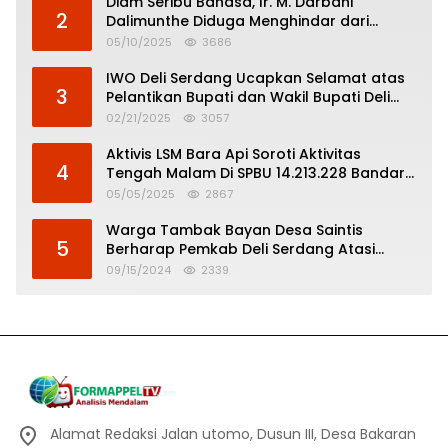
Diam Seribu Bahasa, Ir. M. Darbani
2
Dalimunthe Diduga Menghindar dari
Pertanggungjawaban Politik
05/10/2025
3686
IWO Deli Serdang Ucapkan Selamat atas
3
Pelantikan Bupati dan Wakil Bupati Deli
Serdang
02/21/2025
3057
Aktivis LSM Bara Api Soroti Aktivitas
4
Tengah Malam Di SPBU 14.213.228 Bandar
Tinggi
05/05/2025
2867
Warga Tambak Bayan Desa Saintis
5
Berharap Pemkab Deli Serdang Atasi
Banjir
09/15/2024
2339
Alamat Redaksi Jalan utomo, Dusun III, Desa Bakaran