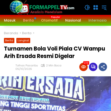
Langsung
ke
konten
Masuk
Berita
Otomotif
Nasional
Internasiona
Beranda
Berita
Berita
Langkat
Turnamen Bola Voli Piala CV Wampu
Arih Ersada Resmi Digelar
239
Tolhas Pasaribu
2 Min Baca
05/10/2026