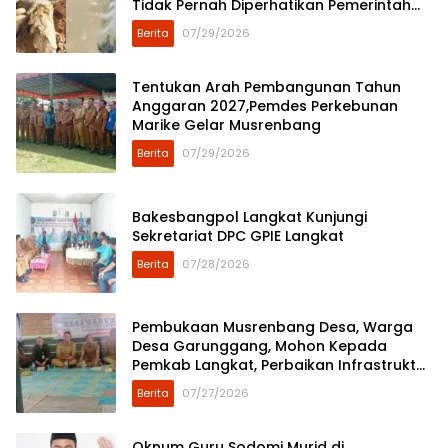
Tidak Pernah Diperhatikan Pemerintah
Kabupaten Langkat
Berita
07/29/2026
Tentukan Arah Pembangunan Tahun
Anggaran 2027,Pemdes Perkebunan
Marike Gelar Musrenbang
Berita
07/29/2026
Bakesbangpol Langkat Kunjungi
Sekretariat DPC GPIE Langkat
Berita
07/28/2026
Pembukaan Musrenbang Desa, Warga
Desa Garunggang, Mohon Kepada
Pemkab Langkat, Perbaikan Infrastruktur
di Dusun Mejuah-Juah
Berita
07/27/2026
Oknum Guru Sodomi Murid di