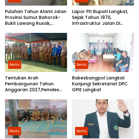
Puluhan Tahun Alami Jalan
Lapor Plt Bupati Langkat,
Provinsi Sumut Bahorok-
Sejak Tahun 1970,
Bukit Lawang Rusak,
Infrastruktur Jalan Di
Pemerintah Mulai Lakukan
Mejuah-Juah Tidak Pernah
Perbaikan
Diperhatikan Pemerintah
Kabupaten Langkat
Berita
Berita
Tentukan Arah
Bakesbangpol Langkat
Pembangunan Tahun
Kunjungi Sekretariat DPC
Anggaran 2027,Pemdes
GPIE Langkat
Perkebunan Marike Gelar
Musrenbang
Berita
Berita