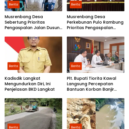
Berita
Berita
Musrenbang Desa
Musrenbang Desa
Sebertung Prioritas
Perkebunan Pulo Rambung
Pengaspalan Jalan Dusun
Prioritas Pengaspalan
V
Dusun Kwala Nibung dan
Dusun Pondok Boyan
Berita
Berita
Kadisdik Langkat
Plt. Bupati Tiorita Kawal
Mengundurkan Diri, Ini
Langsung Percepatan
Penjelasan BKD Langkat
Bantuan Korban Banjir
Langkat ke Jakarta
Berita
Berita