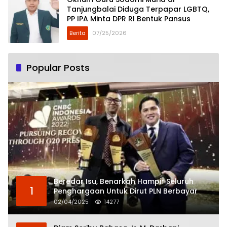
Tanjungbalai Diduga Terpapar LGBTQ,
PP IPA Minta DPR RI Bentuk Pansus
Berita
07/25/2026
Popular Posts
Beredar Isu, Benarkah Hampir Seluruh
1
Penghargaan Untuk Dirut PLN Berbayar
02/04/2025
14277