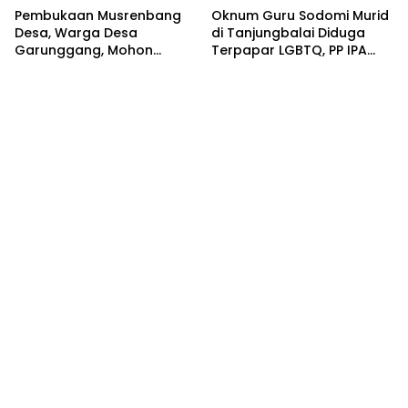
Pembukaan Musrenbang
Oknum Guru Sodomi Murid
Desa, Warga Desa
di Tanjungbalai Diduga
Garunggang, Mohon
Terpapar LGBTQ, PP IPA
Kepada Pemkab Langkat,
Minta DPR RI Bentuk Pansus
Perbaikan Infrastruktur di
Dusun Mejuah-Juah