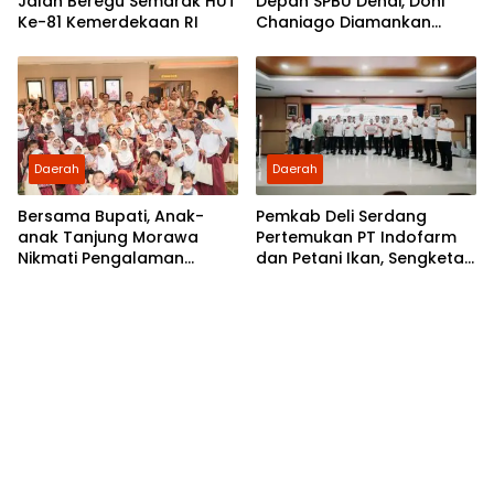
Jalan Beregu Semarak HUT
Depan SPBU Denai, Doni
Ke-81 Kemerdekaan RI
Chaniago Diamankan
Polsek Medan Area
Daerah
Daerah
Bersama Bupati, Anak-
Pemkab Deli Serdang
anak Tanjung Morawa
Pertemukan PT Indofarm
Nikmati Pengalaman
dan Petani Ikan, Sengketa
Pertama Nobar di Bioskop
Berakhir Damai