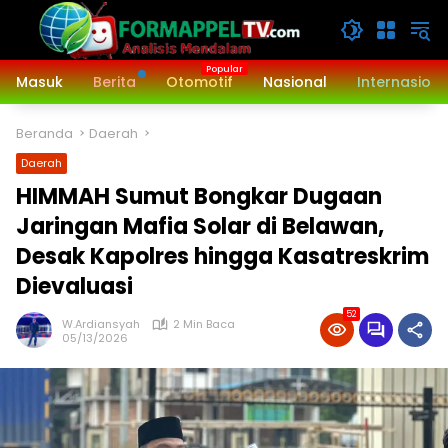
Langsung
ke
konten
Masuk
Berita
Otomotif
Nasional
Internasiona
Beranda
Daerah
Daerah
HIMMAH Sumut Bongkar Dugaan
Jaringan Mafia Solar di Belawan,
Desak Kapolres hingga Kasatreskrim
Dievaluasi
52
W.Ardiansyah
2 Min Baca
05/13/2026