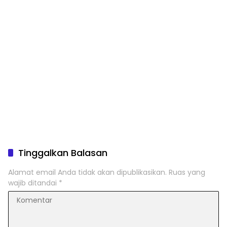
Tinggalkan Balasan
Alamat email Anda tidak akan dipublikasikan.
Ruas yang
wajib ditandai
*