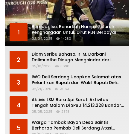
Beredar Isu, Benarkah Hampir Seluruh
1
Penghargaan Untuk Dirut PLN Berbayar
02/04/2025
14280
Diam Seribu Bahasa, Ir. M. Darbani
2
Dalimunthe Diduga Menghindar dari
Pertanggungjawaban Politik
05/10/2025
3690
IWO Deli Serdang Ucapkan Selamat atas
3
Pelantikan Bupati dan Wakil Bupati Deli
Serdang
02/21/2025
3063
Aktivis LSM Bara Api Soroti Aktivitas
4
Tengah Malam Di SPBU 14.213.228 Bandar
Tinggi
05/05/2025
2878
Warga Tambak Bayan Desa Saintis
5
Berharap Pemkab Deli Serdang Atasi
Banjir