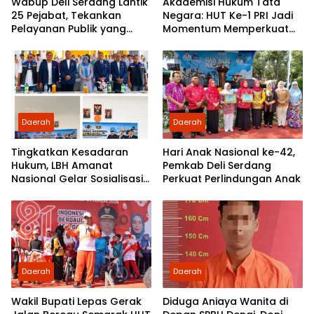
Wabup Deli Serdang Lantik
Akademisi Hukum Tata
25 Pejabat, Tekankan
Negara: HUT Ke-1 PRI Jadi
Pelayanan Publik yang
Momentum Memperkuat
Cepat dan Humanis
Demokrasi dan
Pengabdian kepada
Rakyat
Daerah
Daerah
Tingkatkan Kesadaran
Hari Anak Nasional ke-42,
Hukum, LBH Amanat
Pemkab Deli Serdang
Nasional Gelar Sosialisasi
Perkuat Perlindungan Anak
UU ITE di SMKN 1 Tanjung
Morawa
Daerah
Daerah
Wakil Bupati Lepas Gerak
Diduga Aniaya Wanita di