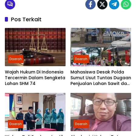
Pos Terkait
Daerah
Daerah
Wajah Hukum Di Indonesia
Mahasiswa Desak Polda
Tercermin Dalam Sengketa
Sumut Usut Tuntas Dugaan
Lahan SHM 74
Penjualan Lahan Sawit dan
Serahkan Tuntutan ke DPD
Partai Demokrat Sumut
Daerah
Daerah