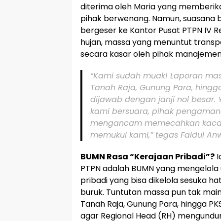
diterima oleh Maria yang memberik
pihak berwenang. Namun, suasana be
bergeser ke Kantor Pusat PTPN IV Re
hujan, massa yang menuntut transpar
secara kasar oleh pihak manajemen
“Kami sudah muak! Laporan mas
Tanah Raja, Gunung Para, hing
dijawab dengan janji nol besar.
kami bersuara, pihak pengaman
mengancam memecahkan kaca mo
memukul kami,” tegas Faidul Anwa
BUMN Rasa “Kerajaan Pribadi”?
I
PTPN adalah BUMN yang mengelola u
pribadi yang bisa dikelola sesuka h
buruk. Tuntutan massa pun tak main
Tanah Raja, Gunung Para, hingga P
agar Regional Head (RH) mengundur