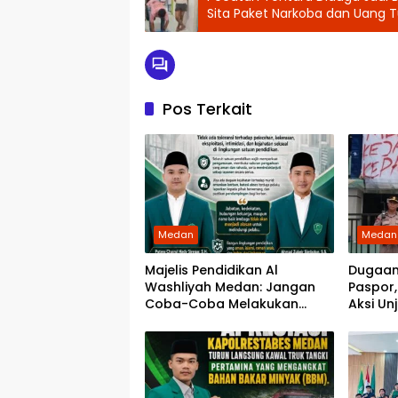
Sita Paket Narkoba dan Uang T
Pos Terkait
Medan
Medan
Majelis Pendidikan Al
Dugaan
Washliyah Medan: Jangan
Paspor
Coba-Coba Melakukan
Aksi Un
Kejahatan Terhadap Murid
Imigras