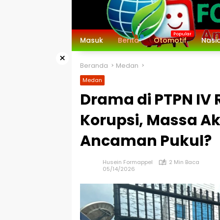
Langsung
ke
konten
Masuk
Berita
Otomotif
Nasi
×
Beranda
Medan
Medan
Drama di PTPN IV 
Korupsi, Massa Ak
Ancaman Pukul?
Husein Formappel
2 Min Baca
05/14/2026