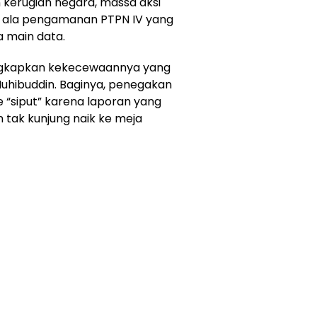
kerugian negara, massa aksi
” ala pengamanan PTPN IV yang
a main data.
ngkapkan kekecewaannya yang
uhibuddin. Baginya, penegakan
“siput” karena laporan yang
tak kunjung naik ke meja