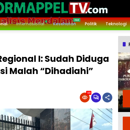
onal
Internasional
Kesehatan
Politik
Teknologi
Regional I: Sudah Diduga
si Malah “Dihadiahi”
98