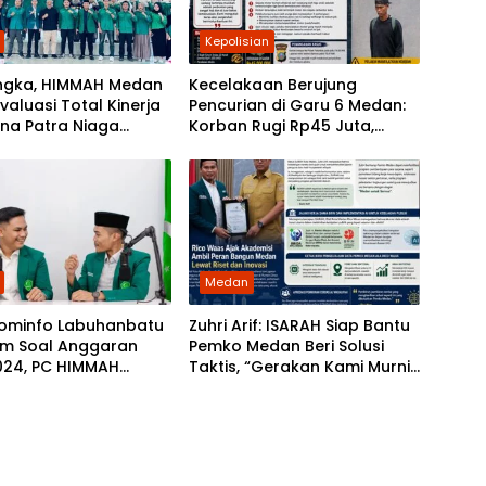
Kepolisian
ngka, HIMMAH Medan
Kecelakaan Berujung
valuasi Total Kinerja
Pencurian di Garu 6 Medan:
na Patra Niaga
Korban Rugi Rp45 Juta,
al Sumbagut
Ketua Praktisi Ruqyah
Angkat Bicara
Medan
Kominfo Labuhanbatu
Zuhri Arif: ISARAH Siap Bantu
m Soal Anggaran
Pemko Medan Beri Solusi
024, PC HIMMAH
Taktis, “Gerakan Kami Murni
Desak Jaksa Turun
untuk Pemerintah”
n