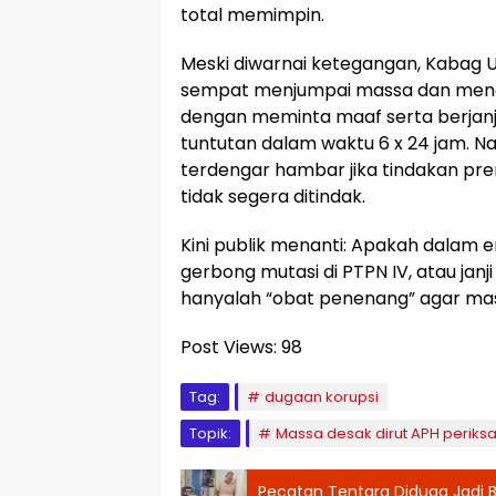
total memimpin.
Meski diwarnai ketegangan, Kabag 
sempat menjumpai massa dan menge
dengan meminta maaf serta berjanji
tuntutan dalam waktu 6 x 24 jam. Nam
terdengar hambar jika tindakan 
tidak segera ditindak.
Kini publik menanti: Apakah dalam 
gerbong mutasi di PTPN IV, atau ja
hanyalah “obat penenang” agar ma
Post Views:
98
Tag:
dugaan korupsi
Topik:
Massa desak dirut APH periksa
Pecatan Tentara Diduga Jadi B