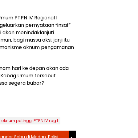
Umum PTPN IV Regional I
luarkan pernyataan “insaf”
 akan menindaklanjuti
un, bagi massa aksi, janji itu
premanisme oknum pengamanan
enam hari ke depan akan ada
nji Kabag Umum tersebut
ssa segera bubar?
 oknum petinggi PTPN IV reg I
andar Sabu di Medan, Polisi