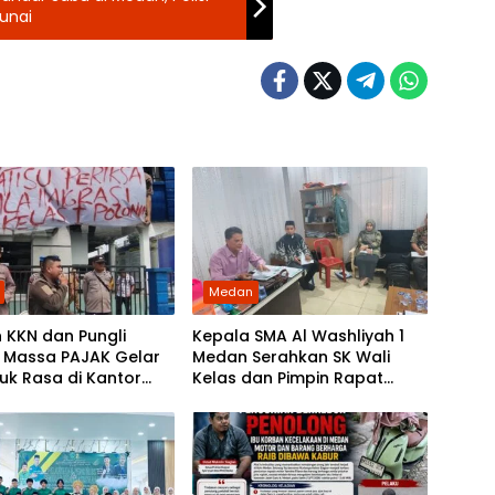
unai
Medan
 KKN dan Pungli
Kepala SMA Al Washliyah 1
, Massa PAJAK Gelar
Medan Serahkan SK Wali
juk Rasa di Kantor
Kelas dan Pimpin Rapat
i Polonia Medan
Persiapan HUT ke-81
Kemerdekaan RI