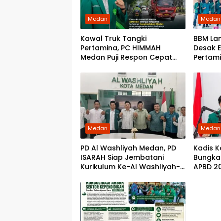
Medan
Medan
Kawal Truk Tangki
BBM La
Pertamina, PC HIMMAH
Desak E
Medan Puji Respon Cepat
Pertami
Kapolrestabes Medan
Region
Amankan Pasokan BBM
Medan
Medan
PD Al Washliyah Medan, PD
Kadis 
ISARAH Siap Jembatani
Bungka
Kurikulum Ke-Al Washliyah-
APBD 2
an
Medan 
Tanga