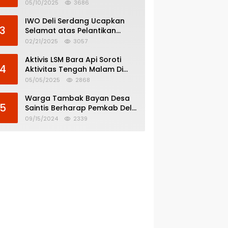
Menghindar dari
05/10/2025
3686
Pertanggungjawaban Politik
IWO Deli Serdang Ucapkan
3
Selamat atas Pelantikan
Bupati dan Wakil Bupati Deli
02/21/2025
3057
Serdang
Aktivis LSM Bara Api Soroti
4
Aktivitas Tengah Malam Di
SPBU 14.213.228 Bandar Tinggi
05/05/2025
2868
Warga Tambak Bayan Desa
5
Saintis Berharap Pemkab Deli
Serdang Atasi Banjir
09/15/2024
2339