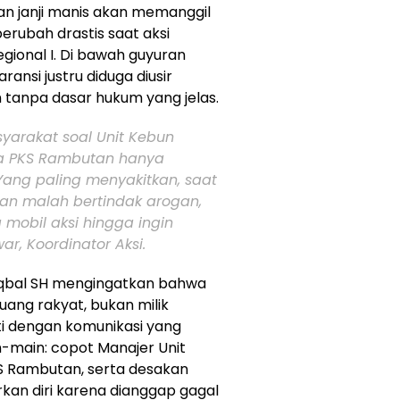
an janji manis akan memanggil
rubah drastis saat aksi
gional I. Di bawah guyuran
ansi justru diduga diusir
 tanpa dasar hukum yang jelas.
yarakat soal Unit Kebun
ga PKS Rambutan hanya
 Yang paling menyakitkan, saat
an malah bertindak arogan,
bil aksi hingga ingin
r, Koordinator Aksi.
qbal SH mengingatkan bahwa
ang rakyat, bukan milik
ati dengan komunikasi yang
-main: copot Manajer Unit
KS Rambutan, serta desakan
kan diri karena dianggap gagal