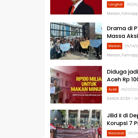
Langkat
05/20
Medan, formapp
Drama di PT
Massa Aksi
Medan
05/14/
Medan, formapp
Diduga jad
Aceh Rp 100
Aceh
05/13/20
BANDA ACEH – Ge
Jilid II di
Korupsi 7 
Nasional
05/0