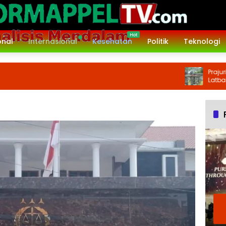
onal
Internasional
Kesehatan
Politik
Teknologi
Prajurit Kore
Latbakjatri Tr