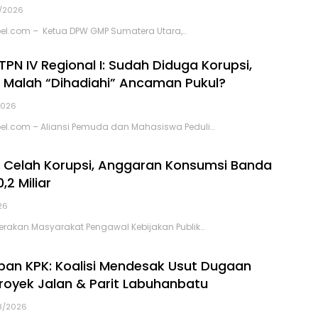
/2026
el.com – Ketua DPW GMP Sumatera Utara,…
PN IV Regional I: Sudah Diduga Korupsi,
 Malah “Dihadiahi” Ancaman Pukul?
2026
el.com – Aliansi Pemuda dan Mahasiswa Peduli…
i Celah Korupsi, Anggaran Konsumsi Banda
,2 Miliar
26
rakan Masyarakat Pengawal Kebijakan Publik…
 Depan KPK: Koalisi Mendesak Usut Dugaan
Proyek Jalan & Parit Labuhanbatu
8/2026