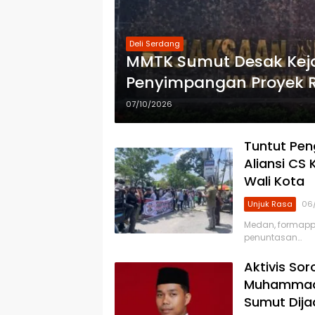
Deli Serdang
MMTK Sumut Desak Keja
Penyimpangan Proyek Reh
Miliar, Peran ASN Berin
07/10/2026
Bendera Disorot
Tuntut Pen
Aliansi CS
Wali Kota
Unjuk Rasa
06
Medan, formapp
penuntasan…
Aktivis Sor
Muhammad 
Sumut Dija