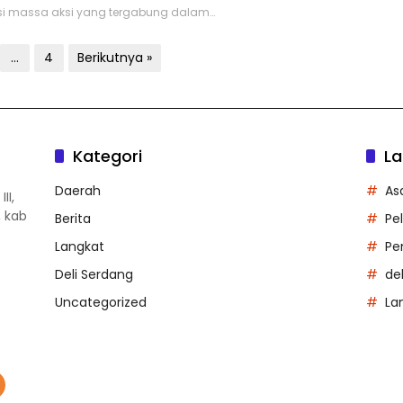
isi massa aksi yang tergabung dalam…
…
4
Berikutnya »
Kategori
La
Daerah
As
II,
, kab
Berita
Pe
Langkat
Pe
Deli Serdang
de
Uncategorized
La