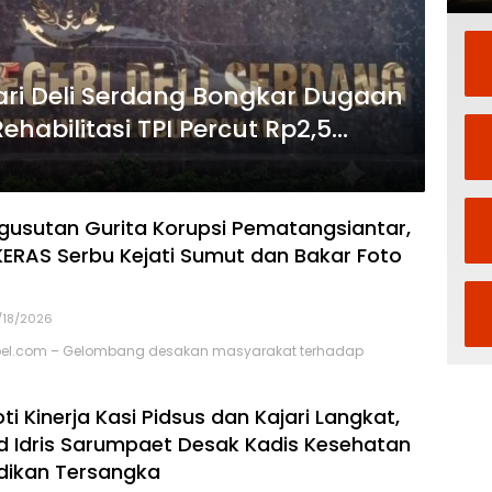
ri Deli Serdang Bongkar Dugaan
abilitasi TPI Percut Rp2,5
isial AS hingga Dugaan Pinjam
gusutan Gurita Korupsi Pematangsiantar,
 KERAS Serbu Kejati Sumut dan Bakar Foto
/18/2026
el.com – Gelombang desakan masyarakat terhadap
oti Kinerja Kasi Pidsus dan Kajari Langkat,
Idris Sarumpaet Desak Kadis Kesehatan
dikan Tersangka