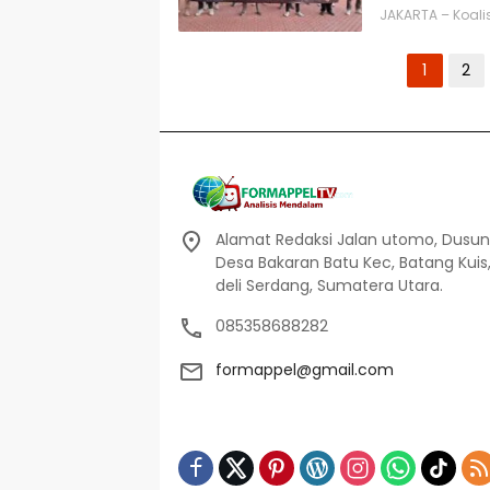
JAKARTA – Koal
Paginasi
1
2
pos
Alamat Redaksi Jalan utomo, Dusun I
Desa Bakaran Batu Kec, Batang Kuis
deli Serdang, Sumatera Utara.
085358688282
formappel@gmail.com