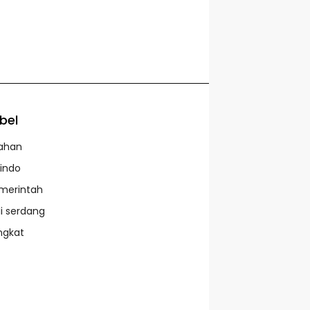
bel
ahan
lindo
merintah
li serdang
ngkat