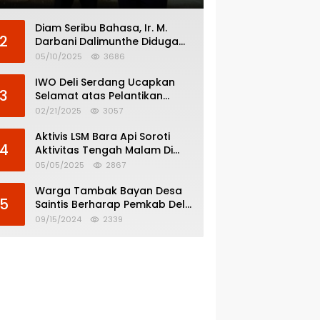
Diam Seribu Bahasa, Ir. M.
2
Darbani Dalimunthe Diduga
Menghindar dari
05/10/2025
3686
Pertanggungjawaban Politik
IWO Deli Serdang Ucapkan
3
Selamat atas Pelantikan
Bupati dan Wakil Bupati Deli
02/21/2025
3057
Serdang
Aktivis LSM Bara Api Soroti
4
Aktivitas Tengah Malam Di
SPBU 14.213.228 Bandar Tinggi
05/05/2025
2867
Warga Tambak Bayan Desa
5
Saintis Berharap Pemkab Deli
Serdang Atasi Banjir
09/15/2024
2339