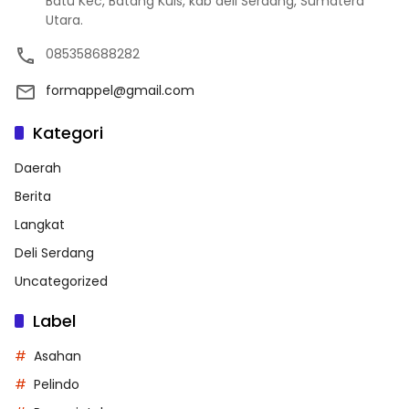
Batu Kec, Batang Kuis, kab deli Serdang, Sumatera
Utara.
085358688282
formappel@gmail.com
Kategori
Daerah
Berita
Langkat
Deli Serdang
Uncategorized
Label
Asahan
Pelindo