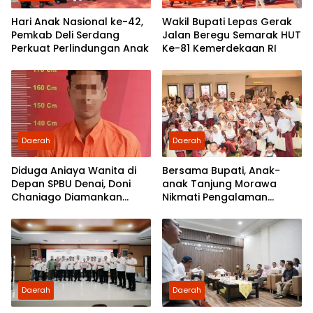
Hari Anak Nasional ke-42,
Wakil Bupati Lepas Gerak
Pemkab Deli Serdang
Jalan Beregu Semarak HUT
Perkuat Perlindungan Anak
Ke-81 Kemerdekaan RI
Daerah
Daerah
Diduga Aniaya Wanita di
Bersama Bupati, Anak-
Depan SPBU Denai, Doni
anak Tanjung Morawa
Chaniago Diamankan
Nikmati Pengalaman
Polsek Medan Area
Pertama Nobar di Bioskop
Daerah
Daerah