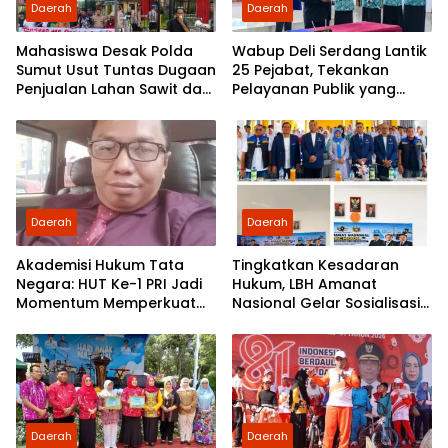
Daerah
Daerah
Mahasiswa Desak Polda
Wabup Deli Serdang Lantik
Sumut Usut Tuntas Dugaan
25 Pejabat, Tekankan
Penjualan Lahan Sawit dan
Pelayanan Publik yang
Serahkan Tuntutan ke DPD
Cepat dan Humanis
Partai Demokrat Sumut
Daerah
Daerah
Akademisi Hukum Tata
Tingkatkan Kesadaran
Negara: HUT Ke-1 PRI Jadi
Hukum, LBH Amanat
Momentum Memperkuat
Nasional Gelar Sosialisasi
Demokrasi dan
UU ITE di SMKN 1 Tanjung
Pengabdian kepada
Morawa
Rakyat
Daerah
Daerah