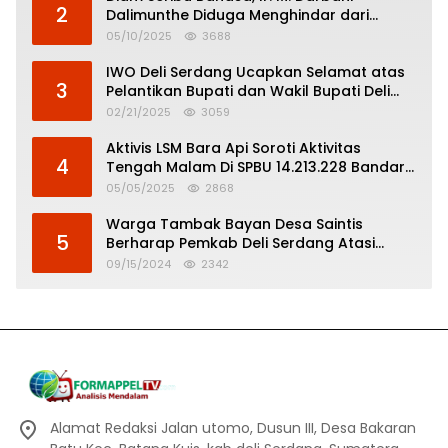
2
Dalimunthe Diduga Menghindar dari
Pertanggungjawaban Politik
05/10/2025
3688
IWO Deli Serdang Ucapkan Selamat atas
3
Pelantikan Bupati dan Wakil Bupati Deli
Serdang
02/21/2025
3059
Aktivis LSM Bara Api Soroti Aktivitas
4
Tengah Malam Di SPBU 14.213.228 Bandar
Tinggi
05/05/2025
2868
Warga Tambak Bayan Desa Saintis
5
Berharap Pemkab Deli Serdang Atasi
Banjir
09/15/2024
2342
Alamat Redaksi Jalan utomo, Dusun III, Desa Bakaran