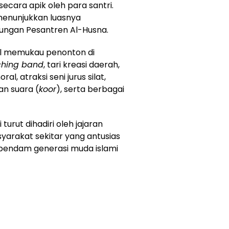
cara apik oleh para santri.
menunjukkan luasnya
kungan Pesantren Al-Husna.
l memukau penonton di
hing band
, tari kreasi daerah,
 atraksi seni jurus silat,
n suara (
koor
), serta berbagai
urut dihadiri oleh jajaran
asyarakat sekitar yang antusias
pendam generasi muda islami