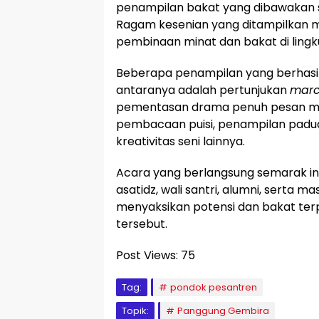
penampilan bakat yang dibawakan se
Ragam kesenian yang ditampilkan 
pembinaan minat dan bakat di ling
Beberapa penampilan yang berhasi
antaranya adalah pertunjukan
marc
pementasan drama penuh pesan moral,
pembacaan puisi, penampilan padua
kreativitas seni lainnya.
Acara yang berlangsung semarak ini t
asatidz, wali santri, alumni, serta m
menyaksikan potensi dan bakat ter
tersebut.
Post Views:
75
Tag:
pondok pesantren
Topik:
Panggung Gembira