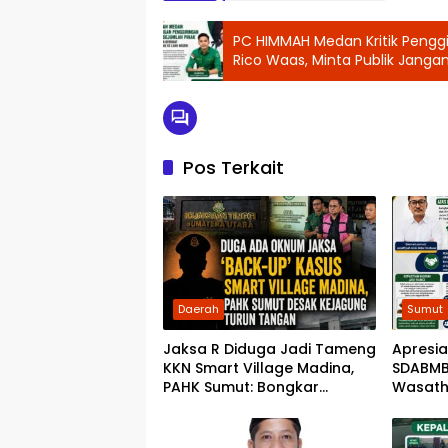
PC HIMMAH Medan Kritik Penggir
Rico Waas, Minta Publik Janga
Pos Terkait
Daerah
Sumut
Jaksa R Diduga Jadi Tameng
Apresia
KKN Smart Village Madina,
SDABMB
PAHK Sumut: Bongkar
Wasathi
Bekingnya, Jangan Ada yang
Pemban
Kebal Hukum!
Hukum