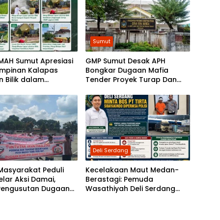
Sumut
MAH Sumut Apresiasi
GMP Sumut Desak APH
mpinan Kalapas
Bongkar Dugaan Mafia
 Bilik dalam
Tender Proyek Turap Dan
ngun
Talud Nias, Dugaan Peran
arakatan Humanis
SMSL dalam Peredaman Aksi
Mahasiswa Diminta Diusut
Deli Serdang
 Masyarakat Peduli
Kecelakaan Maut Medan-
lar Aksi Damai,
Berastagi: Pemuda
Pengusutan Dugaan
Wasathiyah Deli Serdang
alahan Dana Desa di
Minta Polisi Periksa Direktur
 Kecamatan Tebing
PT Tirta Sibayakindo