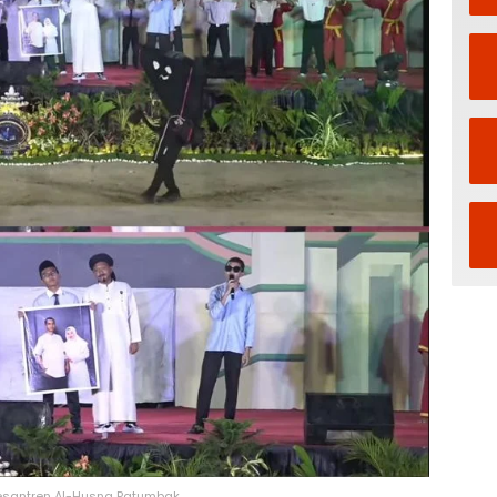
esantren Al-Husna Patumbak