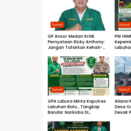
Sumut
Sumut
GP Ansor Medan Kritik
​PW HIM
Pernyataan Ricky Anthony:
Kepemi
Jangan Tafsirkan Kehati-
Labuhan
hatian Bobby sebagai
Memba
Arogansi
Pemasy
Sumut
Sumut
GPA Labura Minta Kapolres
Aliansi
Labuhan Batu , Tangkap
Desa Ge
Bandar Narkoba Di
Desak 
Kecamatan Kualuh Hilir
Permas
8 Desa
Tinggi