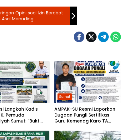
ingan Opini soal Izin Berobat
n Asal Menuding
Sumut
si Langkah Kadis
AMPAK-SU Resmi Laporkan
K, Pemuda
Dugaan Pungli Sertifikasi
yah Sumut: “Bukti
Guru Kemenag Karo TA
gunan Berlandaskan
2024-2026 ke Kejatisu
”