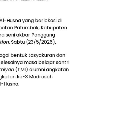
l-Husna yang berlokasi di
camatan Patumbak, Kabupaten
ra seni akbar Panggung
tion
, Sabtu (23/5/2026).
bagai bentuk tasyakuran dan
elesainya masa belajar santri
amiyah
(TMI) alumni angkatan
angkatan ke-3 Madrasah
l-Husna.