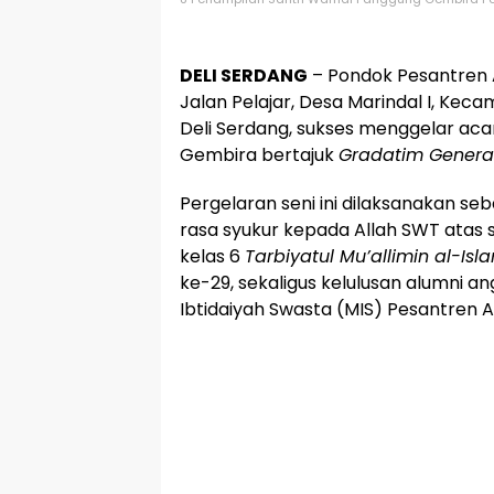
DELI SERDANG
– Pondok Pesantren A
Jalan Pelajar, Desa Marindal I, Ke
Deli Serdang, sukses menggelar aca
Gembira bertajuk
Gradatim Genera
Pergelaran seni ini dilaksanakan se
rasa syukur kepada Allah SWT atas s
kelas 6
Tarbiyatul Mu’allimin al-Isl
ke-29, sekaligus kelulusan alumni 
Ibtidaiyah Swasta (MIS) Pesantren A