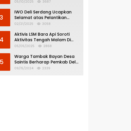
Menghindar dari
05/10/2025
3687
Pertanggungjawaban Politik
IWO Deli Serdang Ucapkan
3
Selamat atas Pelantikan
Bupati dan Wakil Bupati Deli
02/21/2025
3058
Serdang
Aktivis LSM Bara Api Soroti
4
Aktivitas Tengah Malam Di
SPBU 14.213.228 Bandar Tinggi
05/05/2025
2868
Warga Tambak Bayan Desa
5
Saintis Berharap Pemkab Deli
Serdang Atasi Banjir
09/15/2024
2339