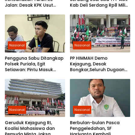
Jalan: Desak KPK Usut
Kab Deli Serdang Rp8 Miliar
Tuntas Pengadaan
Dialihkan untuk Guru
Gembok Rp92,5 Miliar
Pesantren dan Guru Ngaji
Ditjenpas
Nasional
Nasional
Pengguna Sabu Ditangkap
PP HIMMAH Demo
Polsek Puriala, Egit
Kejagung, Desak
Setiawan: Pintu Masuk
Bongkar,Seluruh Dugaan
Ungkap Jaringan Pemasok
Kasus Yang Menyeret
Febrie Ardiansyah
Nasional
Nasional
Geruduk Kejagung RI,
Berbulan-bulan Pasca
Koalisi Mahasiswa dan
Penggeledahan, SF
Pemuda Minta Jaksa
Hariyanto Kembali