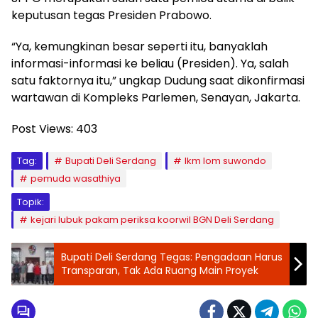
keputusan tegas Presiden Prabowo.
“Ya, kemungkinan besar seperti itu, banyaklah
informasi-informasi ke beliau (Presiden). Ya, salah
satu faktornya itu,” ungkap Dudung saat dikonfirmasi
wartawan di Kompleks Parlemen, Senayan, Jakarta.
Post Views:
403
Tag:
Bupati Deli Serdang
lkm lom suwondo
pemuda wasathiya
Topik:
kejari lubuk pakam periksa koorwil BGN Deli Serdang
Bupati Deli Serdang Tegas: Pengadaan Harus
Transparan, Tak Ada Ruang Main Proyek