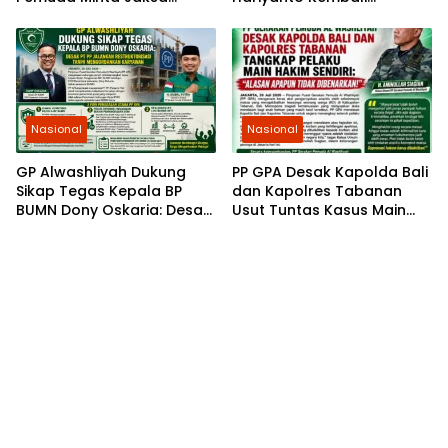
Agung Ambil Alih Kasus PT
Diperiksa, GEMARI Jakarta
Musim Mas
Tagih Kepastian dari KPK
Nasional
Nasional
GP Alwashliyah Dukung
PP GPA Desak Kapolda Bali
Sikap Tegas Kepala BP
dan Kapolres Tabanan
BUMN Dony Oskaria: Desak
Usut Tuntas Kasus Main
PT PP Jalankan
Hakim Sendiri di Baturiti
Restrukturisasi Tanpa
Mengorbankan Karyawan