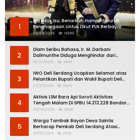
Beredar Isu, Benarkah Hampir Seluruh
1
Penghargaan Untuk Dirut PLN Berbayar
02/04/2025
14280
Diam Seribu Bahasa, Ir. M. Darbani
2
Dalimunthe Diduga Menghindar dari
Pertanggungjawaban Politik
05/10/2025
3688
IWO Deli Serdang Ucapkan Selamat atas
3
Pelantikan Bupati dan Wakil Bupati Deli
Serdang
02/21/2025
3059
Aktivis LSM Bara Api Soroti Aktivitas
4
Tengah Malam Di SPBU 14.213.228 Bandar
Tinggi
05/05/2025
2868
Warga Tambak Bayan Desa Saintis
5
Berharap Pemkab Deli Serdang Atasi
Banjir
09/15/2024
2342