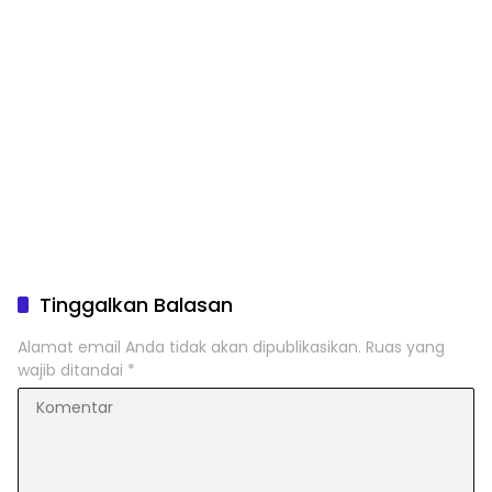
Tinggalkan Balasan
Alamat email Anda tidak akan dipublikasikan.
Ruas yang
wajib ditandai
*