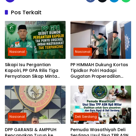
Pos Terkait
Nasional
Nasional
Sikapi Isu Pergantian
PP HIMMAH Dukung Kortas
Kapolri, PP GPA Rilis Tiga
Tipidkor Polri Hadapi
Pernyataan Sikap Minta
Gugatan Praperadilan
Pemuda Jaga Kondusivitas
Febrie Adriansyah
Nasional
Deli Serdang
DPP GARANSI & AMPPUH
Pemuda Wasathiyah Deli
Rencanakan Turun ke
Serdang Usul Sisa TPP ASN