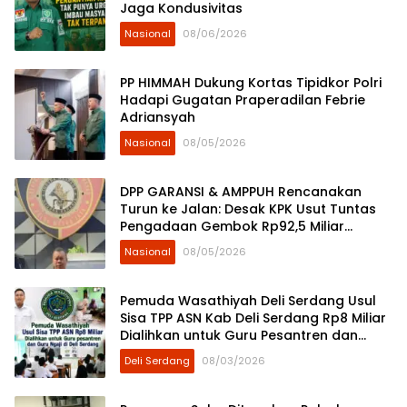
Jaga Kondusivitas
Nasional
08/06/2026
PP HIMMAH Dukung Kortas Tipidkor Polri
Hadapi Gugatan Praperadilan Febrie
Adriansyah
Nasional
08/05/2026
DPP GARANSI & AMPPUH Rencanakan
Turun ke Jalan: Desak KPK Usut Tuntas
Pengadaan Gembok Rp92,5 Miliar
Ditjenpas
Nasional
08/05/2026
Pemuda Wasathiyah Deli Serdang Usul
Sisa TPP ASN Kab Deli Serdang Rp8 Miliar
Dialihkan untuk Guru Pesantren dan
Guru Ngaji
Deli Serdang
08/03/2026