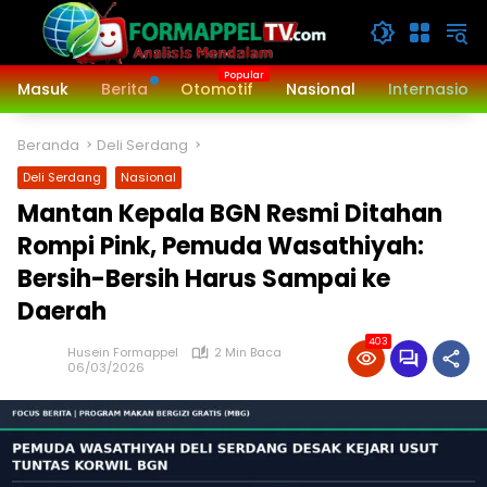
Langsung
ke
konten
Masuk
Berita
Otomotif
Nasional
Internasiona
Beranda
Deli Serdang
Deli Serdang
Nasional
Mantan Kepala BGN Resmi Ditahan
Rompi Pink, Pemuda Wasathiyah:
Bersih-Bersih Harus Sampai ke
Daerah
403
Husein Formappel
2 Min Baca
06/03/2026