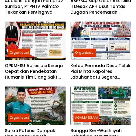
Audiensi dengan Pemprov
ASPEMA Siap Gelar Aksi Jilid
Sumbar, PTPN IV PalmCo
II Desak APH Usut Tuntas
Tekankan Pentingnya
Dugaan Pencemaran
Harmonisasi Operasional
Limbah PT Socfindo Mata
Kebun
Pao
Organisasi
Organisasi
GPKM-SU Apresiasi Kinerja
Ketua Permada Desa Teluk
Cepat dan Pendekatan
Piai Minta Kapolres
Humanis Tim Elang Sakti
Labuhanbatu Segera
Polres Tebing Tinggi
Tangkap Bandar Narkoba
di Kualuh Hilir
Organisasi
AGAMA ISLAM
Soroti Potensi Dampak
Bangga Ber-Washliyah