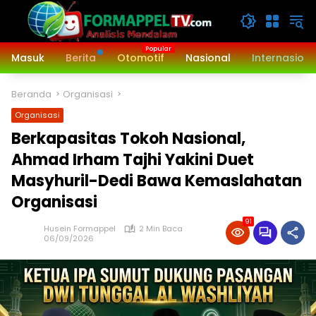
Langsung
ke
konten
Masuk
Berita
Otomotif
Nasional
Internasiona
Beranda
Organisasi
Organisasi
Berkapasitas Tokoh Nasional,
Ahmad Irham Tajhi Yakini Duet
Masyhuril-Dedi Bawa Kemaslahatan
Organisasi
91
Husein Formappel
2 Min Baca
06/09/2026