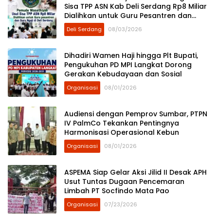
Sisa TPP ASN Kab Deli Serdang Rp8 Miliar
Dialihkan untuk Guru Pesantren dan
Guru Ngaji
Deli Serdang
08/03/2026
Dihadiri Wamen Haji hingga Plt Bupati,
Pengukuhan PD MPI Langkat Dorong
Gerakan Kebudayaan dan Sosial
Organisasi
08/01/2026
Audiensi dengan Pemprov Sumbar, PTPN
IV PalmCo Tekankan Pentingnya
Harmonisasi Operasional Kebun
Organisasi
08/01/2026
ASPEMA Siap Gelar Aksi Jilid II Desak APH
Usut Tuntas Dugaan Pencemaran
Limbah PT Socfindo Mata Pao
Organisasi
07/23/2026