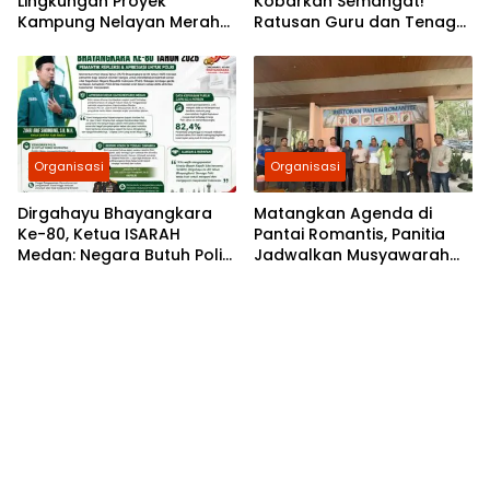
Lingkungan Proyek
Kobarkan Semangat!
Kampung Nelayan Merah
Ratusan Guru dan Tenaga
Putih, HIMMAH Batu Bara
Kependidikan Al Washliyah
akan Gelar Aksi
Kota Medan
Organisasi
Organisasi
Dirgahayu Bhayangkara
Matangkan Agenda di
Ke-80, Ketua ISARAH
Pantai Romantis, Panitia
Medan: Negara Butuh Polisi
Jadwalkan Musyawarah
di Setiap Detik
Kadin Sergai ke-V pada 7
Juli 2026