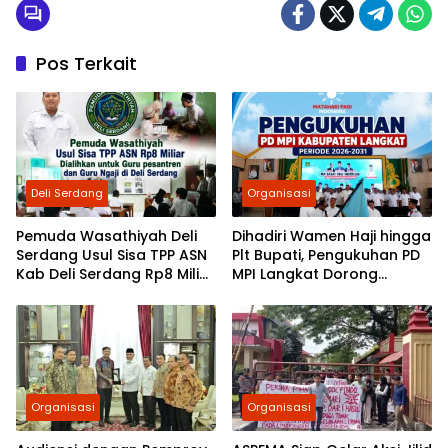
Pos Terkait
Deli Serdang
Organisasi
Pemuda Wasathiyah Deli
Dihadiri Wamen Haji hingga
Serdang Usul Sisa TPP ASN
Plt Bupati, Pengukuhan PD
Kab Deli Serdang Rp8 Miliar
MPI Langkat Dorong
Dialihkan untuk Guru
Gerakan Kebudayaan dan
Pesantren dan Guru Ngaji
Sosial
Organisasi
Organisasi