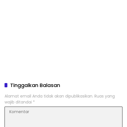
Tinggalkan Balasan
Alamat email Anda tidak akan dipublikasikan.
Ruas yang
wajib ditandai
*