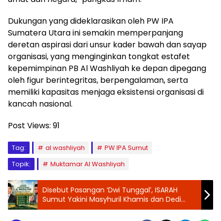
Dukungan yang dideklarasikan oleh PW IPA
Sumatera Utara ini semakin memperpanjang
deretan aspirasi dari unsur kader bawah dan sayap
organisasi, yang menginginkan tongkat estafet
kepemimpinan PB Al Washliyah ke depan dipegang
oleh figur berintegritas, berpengalaman, serta
memiliki kapasitas menjaga eksistensi organisasi di
kancah nasional.
Post Views:
91
Tag:
al washliyah
PW IPA Sumut
Topik:
Muktamar Al Washliyah
Disebut Pasangan ‘Dwi Tunggal’, ISARAH
Sumut Yakini Masyhuril Khamis dan Dedi
Iskandar Bawa Kemaslahatan