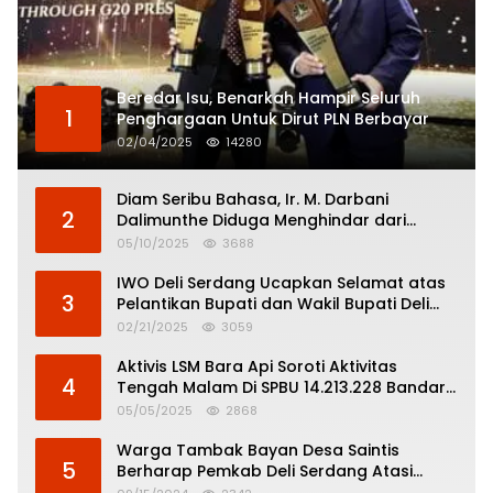
Beredar Isu, Benarkah Hampir Seluruh
1
Penghargaan Untuk Dirut PLN Berbayar
02/04/2025
14280
Diam Seribu Bahasa, Ir. M. Darbani
2
Dalimunthe Diduga Menghindar dari
Pertanggungjawaban Politik
05/10/2025
3688
IWO Deli Serdang Ucapkan Selamat atas
3
Pelantikan Bupati dan Wakil Bupati Deli
Serdang
02/21/2025
3059
Aktivis LSM Bara Api Soroti Aktivitas
4
Tengah Malam Di SPBU 14.213.228 Bandar
Tinggi
05/05/2025
2868
Warga Tambak Bayan Desa Saintis
5
Berharap Pemkab Deli Serdang Atasi
Banjir