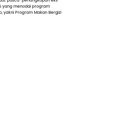
cuat pasca-penangkapan eks
 SS yang menodai program
, yakni Program Makan Bergizi