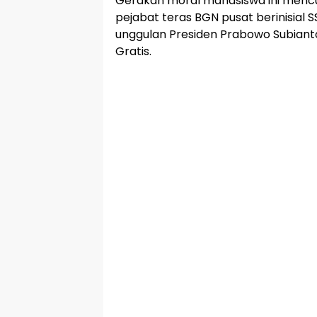
Gerakan moral mahasiswa ini men
pejabat teras BGN pusat berinisial
unggulan Presiden Prabowo Subianto
Gratis.