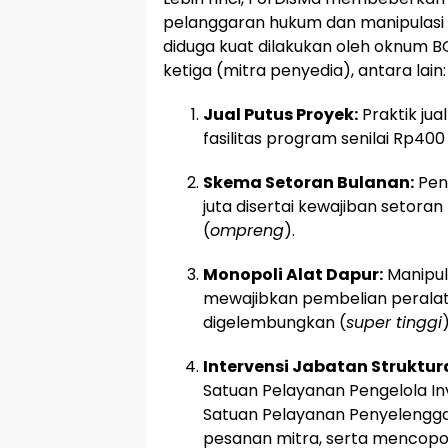
pelanggaran hukum dan manipulasi p
diduga kuat dilakukan oleh oknum 
ketiga (mitra penyedia), antara lain:
Jual Putus Proyek:
Praktik jua
fasilitas program senilai Rp400 
Skema Setoran Bulanan:
Pene
juta disertai kewajiban setoran
(
ompreng
).
Monopoli Alat Dapur:
Manipul
mewajibkan pembelian perala
digelembungkan (
super tinggi
)
Intervensi Jabatan Struktura
Satuan Pelayanan Pengelola In
Satuan Pelayanan Penyelenggar
pesanan mitra, serta mencopo