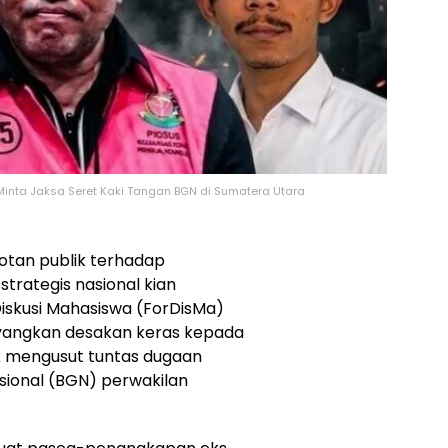
Minta Jaksa Seret Kaki Tangan BGN di Sumatera Utara
otan publik terhadap
trategis nasional kian
iskusi Mahasiswa (ForDisMa)
yangkan desakan keras kepada
 mengusut tuntas dugaan
asional (BGN) perwakilan