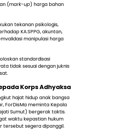
an (
mark-up
) harga bahan
ukan tekanan psikologis,
erhadap KA.SPPG, akuntan,
emvalidasi manipulasi harga
oloskan standardisasi
a tidak sesuai dengan juknis
sat.
Kepada Korps Adhyaksa
ngkut hajat hidup anak bangsa
ar, ForDisMa meminta Kepala
jati Sumut) bergerak taktis.
gat waktu kepastian hukum
 tersebut segera dipanggil.