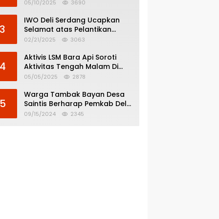
Menghindar dari
05/10/2025
3690
Pertanggungjawaban Politik
IWO Deli Serdang Ucapkan
3
Selamat atas Pelantikan
Bupati dan Wakil Bupati Deli
02/21/2025
3063
Serdang
Aktivis LSM Bara Api Soroti
4
Aktivitas Tengah Malam Di
SPBU 14.213.228 Bandar Tinggi
05/05/2025
2878
Warga Tambak Bayan Desa
5
Saintis Berharap Pemkab Deli
Serdang Atasi Banjir
09/15/2024
2345