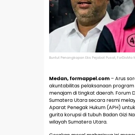
Buntut Penangkapan Eks Pejabat Pusat, ForDisMa 
Medan, formappel.com
– Arus sor
akuntabilitas pelaksanaan program s
menajam di tingkat daerah. Forum D
Sumatera Utara secara resmi mela
Aparat Penegak Hukum (APH) untuk
gurita korupsi di tubuh Badan Gizi N
wilayah Sumatera Utara.