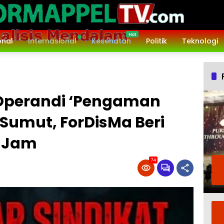
onal
Internasional
Kesehatan
Politik
Teknologi
Operandi ‘Pengaman
Sumut, ForDisMa Beri
4 Jam
74