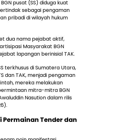
 BGN pusat (SS) diduga kuat
 bertindak sebagai pengaman
n pribadi di wilayah hukum
 dua nama pejabat aktif,
artisipasi Masyarakat BGN
ejabat lapangan berinisial TAK.
SS terkhusus di Sumatera Utara,
TS dan TAK, menjadi pengaman
intah, mereka melakukan
ermintaan mitra-mitra BGN
aluddin Nasution dalam rilis
6).
i Permainan Tender dan
 enam poin manifestasi