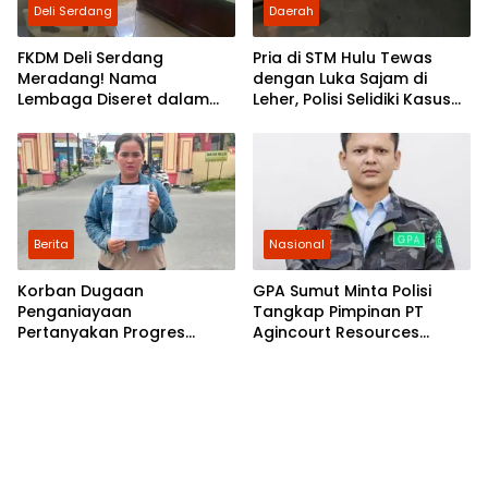
Deli Serdang
Daerah
FKDM Deli Serdang
Pria di STM Hulu Tewas
Meradang! Nama
dengan Luka Sajam di
Lembaga Diseret dalam
Leher, Polisi Selidiki Kasus
Konflik Lahan Pantai Remis,
Pembunuhan
Camat–Sekcam Diminta
Diproses
Berita
Nasional
Korban Dugaan
GPA Sumut Minta Polisi
Penganiayaan
Tangkap Pimpinan PT
Pertanyakan Progres
Agincourt Resources
Laporan di Polresta Deli
(PTAR) Pemilik Tambang
Serdang
Emas Martabe Diduga
Penyebab Banjir Bandang
Tiga Kabupaten