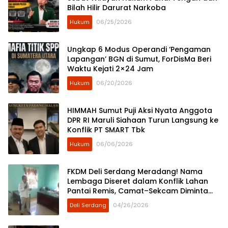
Bilah Hilir Darurat Narkoba
Hukum
06/25/2026
Ungkap 6 Modus Operandi ‘Pengaman
Lapangan’ BGN di Sumut, ForDisMa Beri
Waktu Kejati 2×24 Jam
Hukum
06/20/2026
HIMMAH Sumut Puji Aksi Nyata Anggota
DPR RI Maruli Siahaan Turun Langsung ke
Konflik PT SMART Tbk
Hukum
06/06/2026
FKDM Deli Serdang Meradang! Nama
Lembaga Diseret dalam Konflik Lahan
Pantai Remis, Camat–Sekcam Diminta
Diproses
Deli Serdang
04/26/2026