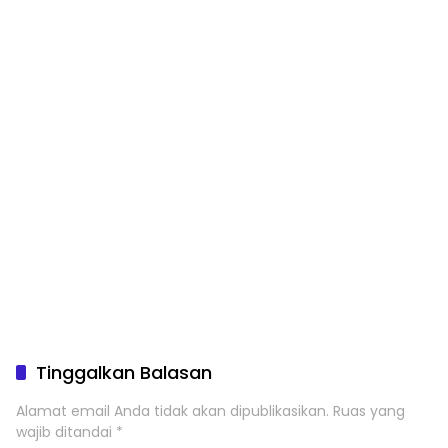
Tinggalkan Balasan
Alamat email Anda tidak akan dipublikasikan.
Ruas yang
wajib ditandai
*