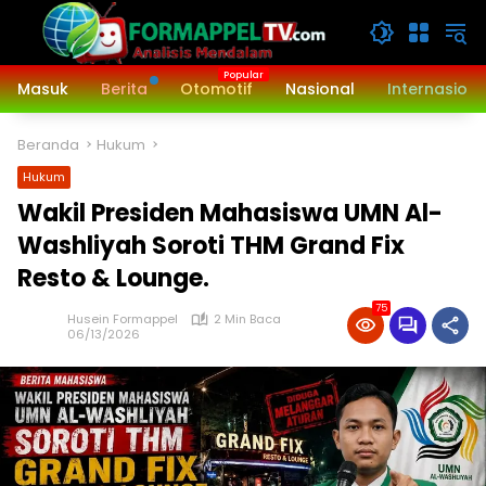
Langsung
ke
konten
Masuk
Berita
Otomotif
Nasional
Internasiona
Beranda
Hukum
Hukum
Wakil Presiden Mahasiswa UMN Al-
Washliyah Soroti THM Grand Fix
Resto & Lounge.
75
Husein Formappel
2 Min Baca
06/13/2026