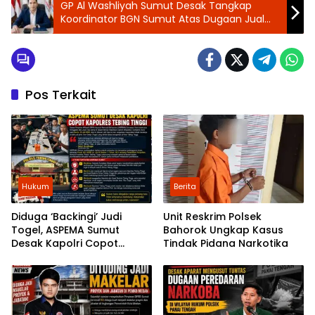
GP Al Washliyah Sumut Desak Tangkap
Koordinator BGN Sumut Atas Dugaan Jual
Beli Titik SPPG
Pos Terkait
Hukum
Berita
Diduga ‘Backingi’ Judi
Unit Reskrim Polsek
Togel, ASPEMA Sumut
Bahorok Ungkap Kasus
Desak Kapolri Copot
Tindak Pidana Narkotika
Kapolres Tebing Tinggi