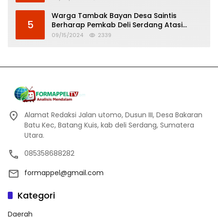
Warga Tambak Bayan Desa Saintis
5
Berharap Pemkab Deli Serdang Atasi
Banjir
09/15/2024
2339
Alamat Redaksi Jalan utomo, Dusun III, Desa Bakaran
Batu Kec, Batang Kuis, kab deli Serdang, Sumatera
Utara.
085358688282
formappel@gmail.com
Kategori
Daerah