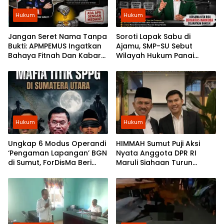
Hukum
Hukum
Jangan Seret Nama Tanpa
Soroti Lapak Sabu di
Bukti: APMPEMUS Ingatkan
Ajamu, SMP-SU Sebut
Bahaya Fitnah Dan Kabar
Wilayah Hukum Panai
Yang Menyesatkan
Tengah dan Bilah Hilir
Darurat Narkoba
Hukum
Hukum
Ungkap 6 Modus Operandi
HIMMAH Sumut Puji Aksi
‘Pengaman Lapangan’ BGN
Nyata Anggota DPR RI
di Sumut, ForDisMa Beri
Maruli Siahaan Turun
Waktu Kejati 2×24 Jam
Langsung ke Konflik PT
SMART Tbk