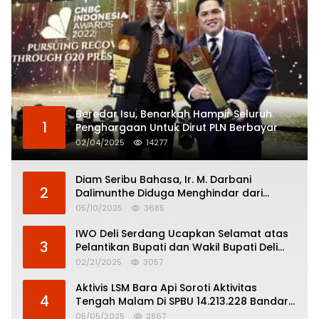
Beredar Isu, Benarkah Hampir Seluruh
1
Penghargaan Untuk Dirut PLN Berbayar
02/04/2025
14277
Diam Seribu Bahasa, Ir. M. Darbani
2
Dalimunthe Diduga Menghindar dari
Pertanggungjawaban Politik
05/10/2025
3685
IWO Deli Serdang Ucapkan Selamat atas
3
Pelantikan Bupati dan Wakil Bupati Deli
Serdang
02/21/2025
3057
Aktivis LSM Bara Api Soroti Aktivitas
4
Tengah Malam Di SPBU 14.213.228 Bandar
Tinggi
05/05/2025
2867