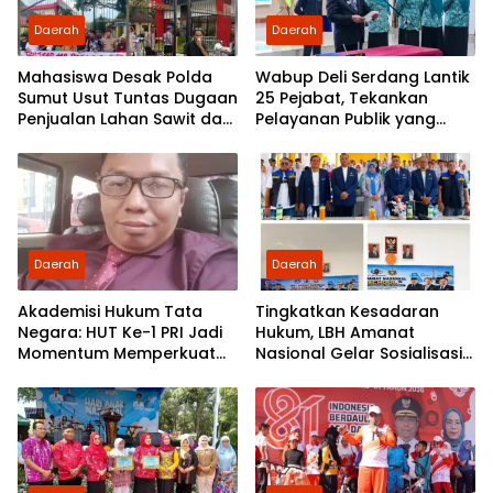
Daerah
Daerah
Mahasiswa Desak Polda
Wabup Deli Serdang Lantik
Sumut Usut Tuntas Dugaan
25 Pejabat, Tekankan
Penjualan Lahan Sawit dan
Pelayanan Publik yang
Serahkan Tuntutan ke DPD
Cepat dan Humanis
Partai Demokrat Sumut
Daerah
Daerah
Akademisi Hukum Tata
Tingkatkan Kesadaran
Negara: HUT Ke-1 PRI Jadi
Hukum, LBH Amanat
Momentum Memperkuat
Nasional Gelar Sosialisasi
Demokrasi dan
UU ITE di SMKN 1 Tanjung
Pengabdian kepada
Morawa
Rakyat