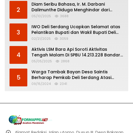
Diam Seribu Bahasa, Ir. M. Darbani
2
Dalimunthe Diduga Menghindar dari
Pertanggungjawaban Politik
05/10/2025
3688
IWO Deli Serdang Ucapkan Selamat atas
3
Pelantikan Bupati dan Wakil Bupati Deli
Serdang
02/21/2025
3059
Aktivis LSM Bara Api Soroti Aktivitas
4
Tengah Malam Di SPBU 14.213.228 Bandar
Tinggi
05/05/2025
2868
Warga Tambak Bayan Desa Saintis
5
Berharap Pemkab Deli Serdang Atasi
Banjir
09/15/2024
2341
Alamat Redaksi Jalan utomo, Dusun III, Desa Bakaran