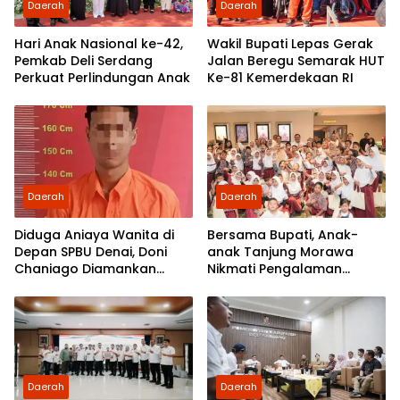
Daerah
Daerah
Hari Anak Nasional ke-42,
Wakil Bupati Lepas Gerak
Pemkab Deli Serdang
Jalan Beregu Semarak HUT
Perkuat Perlindungan Anak
Ke-81 Kemerdekaan RI
Daerah
Daerah
Diduga Aniaya Wanita di
Bersama Bupati, Anak-
Depan SPBU Denai, Doni
anak Tanjung Morawa
Chaniago Diamankan
Nikmati Pengalaman
Polsek Medan Area
Pertama Nobar di Bioskop
Daerah
Daerah