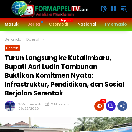
Langsung
ke
konten
Masuk
Berita
Otomotif
Nasional
Internasiona
Beranda
Daerah
Daerah
‎Turun Langsung ke Kutalimbaru,
Bupati Asri Ludin Tambunan
Buktikan Komitmen Nyata:
Infrastruktur, Pendidikan, dan Sosial
Berjalan Serentak
49
W.Ardiansyah
2 Min Baca
06/22/2026