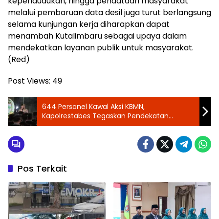
kependudukan, hingga pendataan masyarakat
melalui pembaruan data desil juga turut berlangsung
selama kunjungan kerja diharapkan dapat
menambah Kutalimbaru sebagai upaya dalam
mendekatkan layanan publik untuk masyarakat.
(Red)
Post Views:
49
644 Personel Kawal Aksi KBMN,
Kapolrestabes Tegaskan Pendekatan
Humanis Cegah Bentrokan di DPRD Sumut
Pos Terkait