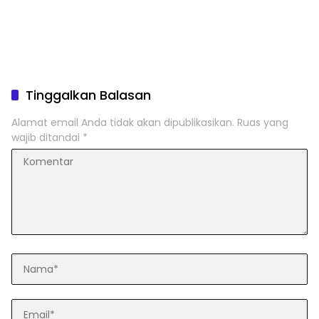
Tinggalkan Balasan
Alamat email Anda tidak akan dipublikasikan.
Ruas yang
wajib ditandai
*