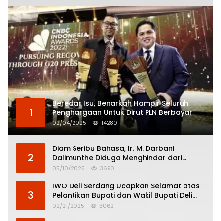
Beredar Isu, Benarkah Hampir Seluruh
1
Penghargaan Untuk Dirut PLN Berbayar
02/04/2025
14280
Diam Seribu Bahasa, Ir. M. Darbani
2
Dalimunthe Diduga Menghindar dari
Pertanggungjawaban Politik
05/10/2025
3690
IWO Deli Serdang Ucapkan Selamat atas
3
Pelantikan Bupati dan Wakil Bupati Deli
Serdang
02/21/2025
3062