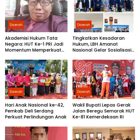
Daerah
Daerah
Akademisi Hukum Tata
Tingkatkan Kesadaran
Negara: HUT Ke-1 PRI Jadi
Hukum, LBH Amanat
Momentum Memperkuat
Nasional Gelar Sosialisasi
Demokrasi dan
UU ITE di SMKN 1 Tanjung
Pengabdian kepada
Morawa
Rakyat
Daerah
Daerah
Hari Anak Nasional ke-42,
Wakil Bupati Lepas Gerak
Pemkab Deli Serdang
Jalan Beregu Semarak HUT
Perkuat Perlindungan Anak
Ke-81 Kemerdekaan RI