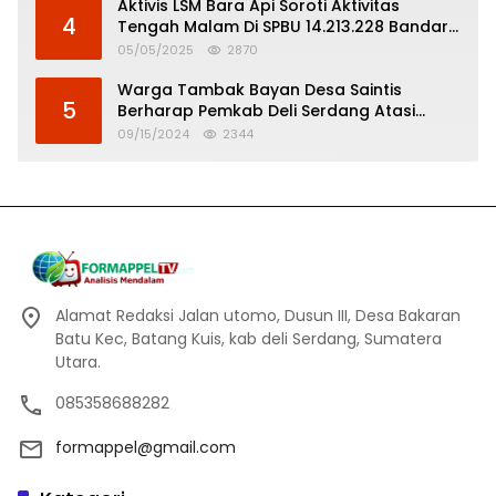
Aktivis LSM Bara Api Soroti Aktivitas
4
Tengah Malam Di SPBU 14.213.228 Bandar
Tinggi
05/05/2025
2870
Warga Tambak Bayan Desa Saintis
5
Berharap Pemkab Deli Serdang Atasi
Banjir
09/15/2024
2344
Alamat Redaksi Jalan utomo, Dusun III, Desa Bakaran
Batu Kec, Batang Kuis, kab deli Serdang, Sumatera
Utara.
085358688282
formappel@gmail.com