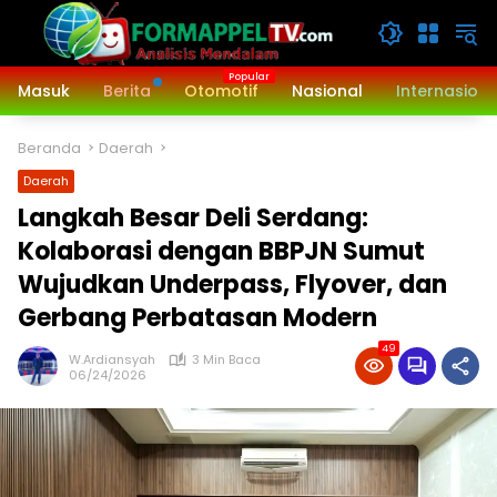
Langsung
ke
konten
Masuk
Berita
Otomotif
Nasional
Internasiona
Beranda
Daerah
Daerah
‎Langkah Besar Deli Serdang:
Kolaborasi dengan BBPJN Sumut
Wujudkan Underpass, Flyover, dan
Gerbang Perbatasan Modern
49
W.Ardiansyah
3 Min Baca
06/24/2026