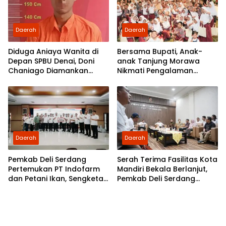
Daerah
Daerah
Diduga Aniaya Wanita di
Bersama Bupati, Anak-
Depan SPBU Denai, Doni
anak Tanjung Morawa
Chaniago Diamankan
Nikmati Pengalaman
Polsek Medan Area
Pertama Nobar di Bioskop
Daerah
Daerah
Pemkab Deli Serdang
Serah Terima Fasilitas Kota
Pertemukan PT Indofarm
Mandiri Bekala Berlanjut,
dan Petani Ikan, Sengketa
Pemkab Deli Serdang
Berakhir Damai
Siapkan Pengelolaan