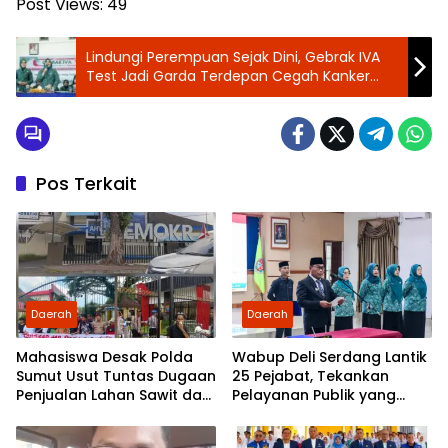
Post Views:
49
Lindungi Perempuan Sejak Dini, Gebrak IVA
Test Jadi Garda Terdepan Cegah Kanker
Serviks di Deli Tua
Pos Terkait
Daerah
Daerah
Mahasiswa Desak Polda
Wabup Deli Serdang Lantik
Sumut Usut Tuntas Dugaan
25 Pejabat, Tekankan
Penjualan Lahan Sawit dan
Pelayanan Publik yang
Serahkan Tuntutan ke DPD
Cepat dan Humanis
Partai Demokrat Sumut