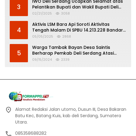
IWO Deli Serdang Ucapkan Selamat atas
3
Pelantikan Bupati dan Wakil Bupati Deli
Serdang
02/21/2025
3058
Aktivis LSM Bara Api Soroti Aktivitas
4
Tengah Malam Di SPBU 14.213.228 Bandar
Tinggi
05/05/2025
2868
Warga Tambak Bayan Desa Saintis
5
Berharap Pemkab Deli Serdang Atasi
Banjir
09/15/2024
2339
Alamat Redaksi Jalan utomo, Dusun III, Desa Bakaran
Batu Kec, Batang Kuis, kab deli Serdang, Sumatera
Utara.
085358688282