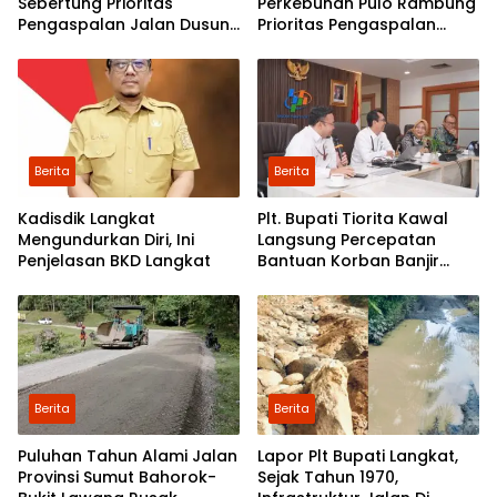
Sebertung Prioritas
Perkebunan Pulo Rambung
Pengaspalan Jalan Dusun
Prioritas Pengaspalan
V
Dusun Kwala Nibung dan
Dusun Pondok Boyan
Berita
Berita
Kadisdik Langkat
Plt. Bupati Tiorita Kawal
Mengundurkan Diri, Ini
Langsung Percepatan
Penjelasan BKD Langkat
Bantuan Korban Banjir
Langkat ke Jakarta
Berita
Berita
Puluhan Tahun Alami Jalan
Lapor Plt Bupati Langkat,
Provinsi Sumut Bahorok-
Sejak Tahun 1970,