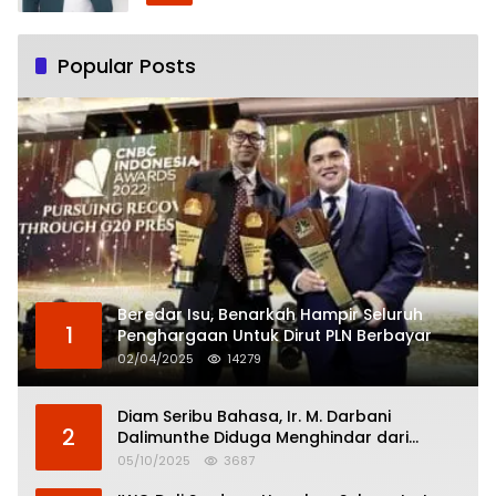
Popular Posts
Beredar Isu, Benarkah Hampir Seluruh
1
Penghargaan Untuk Dirut PLN Berbayar
02/04/2025
14279
Diam Seribu Bahasa, Ir. M. Darbani
2
Dalimunthe Diduga Menghindar dari
Pertanggungjawaban Politik
05/10/2025
3687