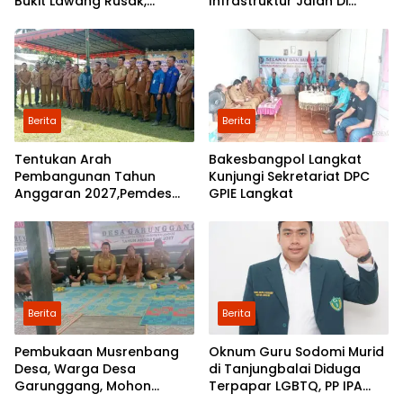
Bukit Lawang Rusak,
Infrastruktur Jalan Di
Pemerintah Mulai Lakukan
Mejuah-Juah Tidak Pernah
Perbaikan
Diperhatikan Pemerintah
Kabupaten Langkat
Berita
Berita
Tentukan Arah
Bakesbangpol Langkat
Pembangunan Tahun
Kunjungi Sekretariat DPC
Anggaran 2027,Pemdes
GPIE Langkat
Perkebunan Marike Gelar
Musrenbang
Berita
Berita
Pembukaan Musrenbang
Oknum Guru Sodomi Murid
Desa, Warga Desa
di Tanjungbalai Diduga
Garunggang, Mohon
Terpapar LGBTQ, PP IPA
Kepada Pemkab Langkat,
Minta DPR RI Bentuk Pansus