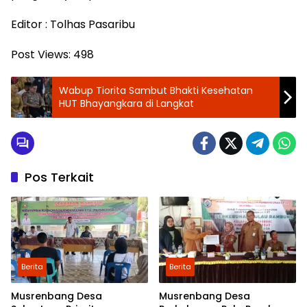
Editor : Tolhas Pasaribu
Post Views:
498
Wabup Tiorita Sambut Bhakti Kesehatan
HUT Bhayangkara di Langkat
Pos Terkait
Berita
Berita
Musrenbang Desa
Musrenbang Desa