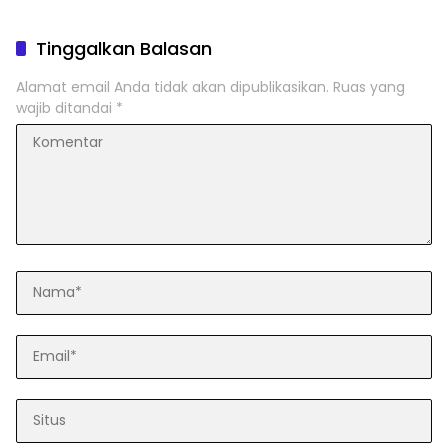
Tinggalkan Balasan
Alamat email Anda tidak akan dipublikasikan.
Ruas yang
wajib ditandai
*