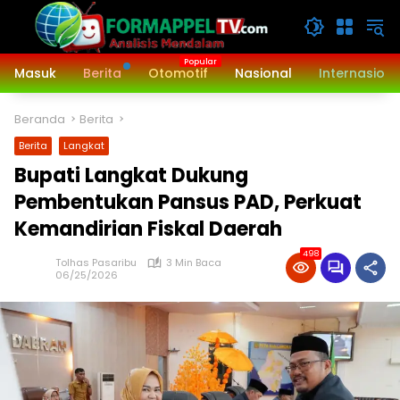
Langsung
ke
konten
Masuk
Berita
Otomotif
Nasional
Internasiona
Beranda
Berita
Berita
Langkat
Bupati Langkat Dukung
Pembentukan Pansus PAD, Perkuat
Kemandirian Fiskal Daerah
498
Tolhas Pasaribu
3 Min Baca
06/25/2026