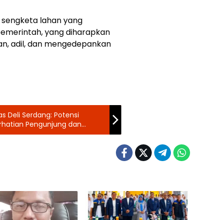
g sengketa lahan yang
emerintah, yang diharapkan
an, adil, dan mengedepankan
s Deli Serdang: Potensi
erhatian Pengunjung dan