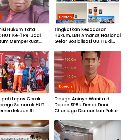
h
Daerah
isi Hukum Tata
Tingkatkan Kesadaran
 HUT Ke-1 PRI Jadi
Hukum, LBH Amanat Nasional
tum Memperkuat
Gelar Sosialisasi UU ITE di
asi dan Pengabdian
SMKN 1 Tanjung Morawa
 Rakyat
h
Daerah
upati Lepas Gerak
Diduga Aniaya Wanita di
Beregu Semarak HUT
Depan SPBU Denai, Doni
Kemerdekaan RI
Chaniago Diamankan Polsek
Medan Area