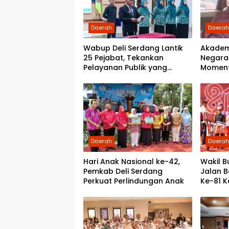
Daerah
Daera
Wabup Deli Serdang Lantik
Akadem
25 Pejabat, Tekankan
Negara:
Pelayanan Publik yang
Momen
Cepat dan Humanis
Demokr
kepada
Daerah
Daera
Hari Anak Nasional ke-42,
Wakil B
Pemkab Deli Serdang
Jalan 
Perkuat Perlindungan Anak
Ke-81 