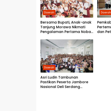
Daerah
Daera
Bersama Bupati, Anak-anak
Pemkab
Tanjung Morawa Nikmati
Pertem
Pengalaman Pertama Nobar
dan Pet
di Bioskop
Berakhi
Daerah
Asri Ludin Tambunan
Pastikan Peserta Jambore
Nasional Deli Serdang
Berangkat Tanpa Beban
Biaya