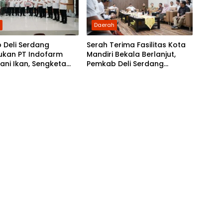
h
Daerah
 Deli Serdang
Serah Terima Fasilitas Kota
ukan PT Indofarm
Mandiri Bekala Berlanjut,
ani Ikan, Sengketa
Pemkab Deli Serdang
r Damai
Siapkan Pengelolaan