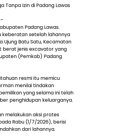
a Tanpa Izin di Padang Lawas
 –
 Kabupaten Padang Lawas.
 keberatan setelah lahannya
esa Ujung Batu Satu, Kecamatan
at berat jenis excavator yang
abupaten (Pemkab) Padang
itahuan resmi itu memicu
karman menilai tindakan
emilikan yang selama ini telah
mber penghidupan keluarganya.
an melakukan aksi protes
ada Rabu (1/7/2026), berisi
indahkan dari lahannya.