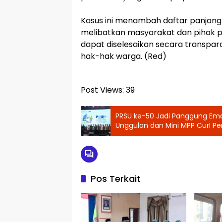
‎Kasus ini menambah daftar panjan
melibatkan masyarakat dan pihak p
dapat diselesaikan secara transpar
hak-hak warga. (Red)
Post Views:
39
‎PRSU ke-50 Jadi Panggung Ema
Unggulan dan Mini MPP CurI P
Investor
Pos Terkait