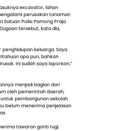
asuknya excavator, lahan
 mengalami perusakan tanaman
i Satuan Polisi Pamong Praja
ugaan tersebut, kata dia,
er penghidupan keluarga. Saya
ritahuan apa pun, bahkan
usak. Ini sudah saya laporkan,”
hannya menjadi bagian dari
um oleh pemerintah daerah,
n untuk pembangunan sekolah
gaku belum menerima penjelasan
as.
erima tawaran ganti rugi,