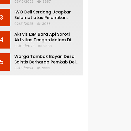
Menghindar dari
05/10/2025
3687
Pertanggungjawaban Politik
IWO Deli Serdang Ucapkan
3
Selamat atas Pelantikan
Bupati dan Wakil Bupati Deli
02/21/2025
3058
Serdang
Aktivis LSM Bara Api Soroti
4
Aktivitas Tengah Malam Di
SPBU 14.213.228 Bandar Tinggi
05/05/2025
2868
Warga Tambak Bayan Desa
5
Saintis Berharap Pemkab Deli
Serdang Atasi Banjir
09/15/2024
2339