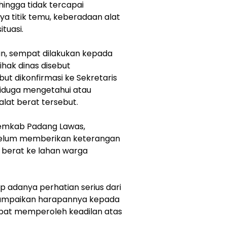
ehingga tidak tercapai
a titik temu, keberadaan alat
tuasi.
an, sempat dilakukan kepada
ihak dinas disebut
t dikonfirmasi ke Sekretaris
diduga mengetahui atau
lat berat tersebut.
k Pemkab Padang Lawas,
belum memberikan keterangan
 berat ke lahan warga
ap adanya perhatian serius dari
yampaikan harapannya kepada
pat memperoleh keadilan atas