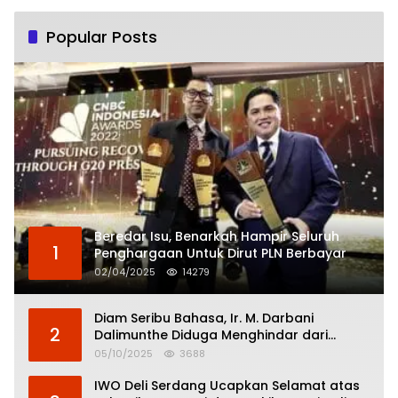
Popular Posts
Beredar Isu, Benarkah Hampir Seluruh
1
Penghargaan Untuk Dirut PLN Berbayar
02/04/2025
14279
Diam Seribu Bahasa, Ir. M. Darbani
2
Dalimunthe Diduga Menghindar dari
Pertanggungjawaban Politik
05/10/2025
3688
IWO Deli Serdang Ucapkan Selamat atas