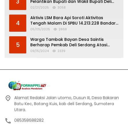
3
Pelantikan Bupati dan Wakil Bupati Deli
Serdang
02/21/2025
3058
Aktivis LSM Bara Api Soroti Aktivitas
4
Tengah Malam Di SPBU 14.213.228 Bandar
Tinggi
05/05/2025
2868
Warga Tambak Bayan Desa Saintis
5
Berharap Pemkab Deli Serdang Atasi
Banjir
09/15/2024
2339
Alamat Redaksi Jalan utomo, Dusun III, Desa Bakaran
Batu Kec, Batang Kuis, kab deli Serdang, Sumatera
Utara.
085358688282