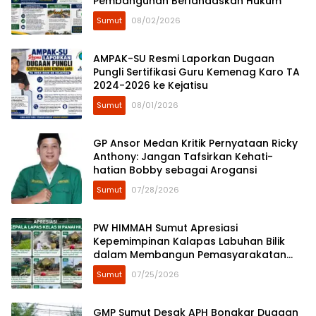
Pembangunan Berlandaskan Hukum”
Sumut
08/02/2026
AMPAK-SU Resmi Laporkan Dugaan
Pungli Sertifikasi Guru Kemenag Karo TA
2024-2026 ke Kejatisu
Sumut
08/01/2026
GP Ansor Medan Kritik Pernyataan Ricky
Anthony: Jangan Tafsirkan Kehati-
hatian Bobby sebagai Arogansi
Sumut
07/28/2026
​PW HIMMAH Sumut Apresiasi
Kepemimpinan Kalapas Labuhan Bilik
dalam Membangun Pemasyarakatan
Humanis
Sumut
07/25/2026
GMP Sumut Desak APH Bongkar Dugaan