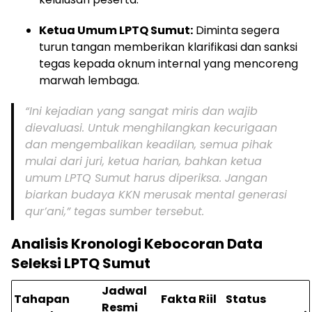
Ketua Umum LPTQ Sumut:
Diminta segera
turun tangan memberikan klarifikasi dan sanksi
tegas kepada oknum internal yang mencoreng
marwah lembaga.
“Ini kejadian yang sangat miris dan wajib
dievaluasi. Untuk menghilangkan kecurigaan
dan mengembalikan keadilan, semua pihak
mulai dari juri, ketua harian, bahkan ketua
umum LPTQ Sumut harus diperiksa. Jangan
biarkan budaya KKN merusak mental generasi
qur’ani,” tegas sumber tersebut.
Analisis Kronologi Kebocoran Data
Seleksi LPTQ Sumut
Jadwal
Tahapan
Fakta Riil
Status
Resmi