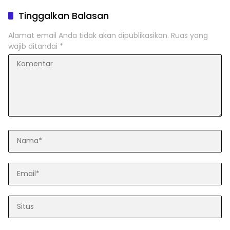
Tinggalkan Balasan
Alamat email Anda tidak akan dipublikasikan.
Ruas yang
wajib ditandai
*