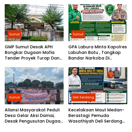
hatian Bobby sebagai
dalam Membangun
Arogansi
Pemasyarakatan Humanis
Sumut
Sumut
GMP Sumut Desak APH
GPA Labura Minta Kapolres
Bongkar Dugaan Mafia
Labuhan Batu , Tangkap
Tender Proyek Turap Dan
Bandar Narkoba Di
Talud Nias, Dugaan Peran
Kecamatan Kualuh Hilir
SMSL dalam Peredaman
Aksi Mahasiswa Diminta
Diusut
Sumut
Deli Serdang
Aliansi Masyarakat Peduli
Kecelakaan Maut Medan-
Desa Gelar Aksi Damai,
Berastagi: Pemuda
Desak Pengusutan Dugaan
Wasathiyah Deli Serdang
Permasalahan Dana Desa
Minta Polisi Periksa Direktur