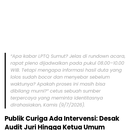
“Apa kabar LPTQ Sumut? Jelas di
rundown
acara,
rapat pleno dijadwalkan pada pukul 08.00–10.00
WIB. Tetapi mengapa informasi hasil duta yang
lolos sudah bocor dan menyebar sebelum
waktunya? Apakah proses ini masih bisa
dibilang murni?” cetus sebuah sumber
terpercaya yang meminta identitasnya
dirahasiakan, Kamis (9/7/2026).
Publik Curiga Ada Intervensi: Desak
Audit Juri Hingga Ketua Umum