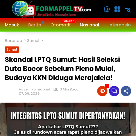
Langsung
ke
konten
Masuk
Berita
Otomotif
Nasional
Internasiona
Beranda
Sumut
Sumut
Skandal LPTQ Sumut: Hasil Seleksi
Duta Bocor Sebelum Pleno Mulai,
Budaya KKN Diduga Merajalela!
31
Husein Formappel
3 Min Baca
07/09/2026