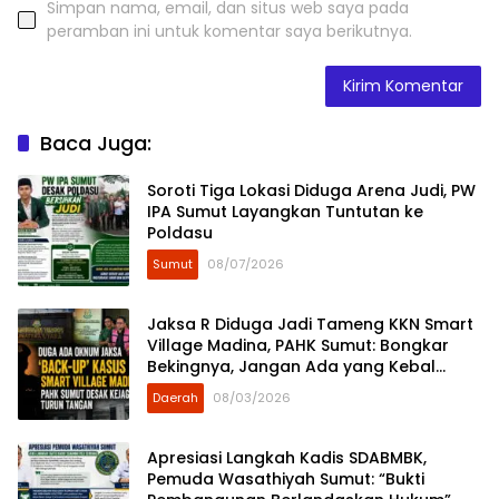
Simpan nama, email, dan situs web saya pada
peramban ini untuk komentar saya berikutnya.
Baca Juga:
Soroti Tiga Lokasi Diduga Arena Judi, PW
IPA Sumut Layangkan Tuntutan ke
Poldasu
Sumut
08/07/2026
Jaksa R Diduga Jadi Tameng KKN Smart
Village Madina, PAHK Sumut: Bongkar
Bekingnya, Jangan Ada yang Kebal
Hukum!
Daerah
08/03/2026
Apresiasi Langkah Kadis SDABMBK,
Pemuda Wasathiyah Sumut: “Bukti