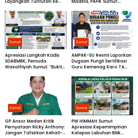
Layangkan Tuntutan ke
Madina, PAHK Sumut:
Poldasu
Bongkar Bekingnya,
Jangan Ada yang Kebal
Hukum!
Sumut
Sumut
Apresiasi Langkah Kadis
AMPAK-SU Resmi Laporkan
SDABMBK, Pemuda
Dugaan Pungli Sertifikasi
Wasathiyah Sumut: “Bukti
Guru Kemenag Karo TA
Pembangunan
2024-2026 ke Kejatisu
Berlandaskan Hukum”
Sumut
Sumut
GP Ansor Medan Kritik
​PW HIMMAH Sumut
Pernyataan Ricky Anthony:
Apresiasi Kepemimpinan
Jangan Tafsirkan Kehati-
Kalapas Labuhan Bilik