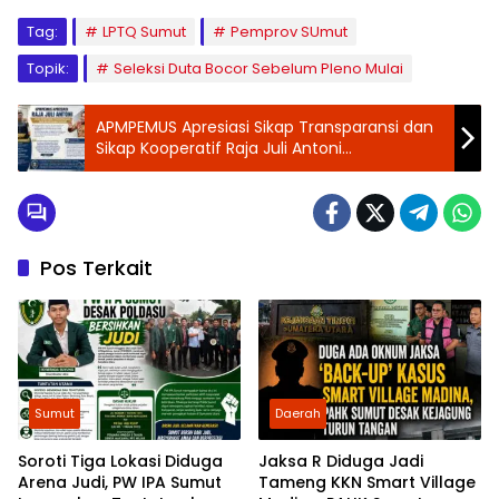
Tag:
LPTQ Sumut
Pemprov SUmut
Topik:
Seleksi Duta Bocor Sebelum Pleno Mulai
APMPEMUS Apresiasi Sikap Transparansi dan
Sikap Kooperatif Raja Juli Antoni
Mencerminkan Kepemimpinan yang
Berintegritas
Pos Terkait
Sumut
Daerah
Soroti Tiga Lokasi Diduga
Jaksa R Diduga Jadi
Arena Judi, PW IPA Sumut
Tameng KKN Smart Village