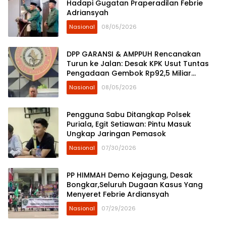
Hadapi Gugatan Praperadilan Febrie
Adriansyah
Nasional
08/05/2026
DPP GARANSI & AMPPUH Rencanakan
Turun ke Jalan: Desak KPK Usut Tuntas
Pengadaan Gembok Rp92,5 Miliar
Ditjenpas
Nasional
08/05/2026
Pengguna Sabu Ditangkap Polsek
Puriala, Egit Setiawan: Pintu Masuk
Ungkap Jaringan Pemasok
Nasional
07/30/2026
PP HIMMAH Demo Kejagung, Desak
Bongkar,Seluruh Dugaan Kasus Yang
Menyeret Febrie Ardiansyah
Nasional
07/29/2026