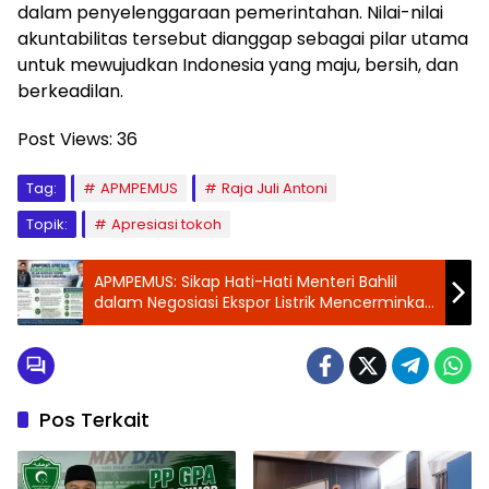
dalam penyelenggaraan pemerintahan. Nilai-nilai
akuntabilitas tersebut dianggap sebagai pilar utama
untuk mewujudkan Indonesia yang maju, bersih, dan
berkeadilan.
Post Views:
36
Tag:
APMPEMUS
Raja Juli Antoni
Topik:
Apresiasi tokoh
APMPEMUS: Sikap Hati-Hati Menteri Bahlil
dalam Negosiasi Ekspor Listrik Mencerminkan
Komitmen Melindungi Kepentingan Nasional
Pos Terkait