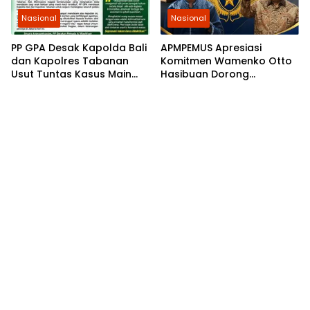
Nasional
Nasional
PP GPA Desak Kapolda Bali
APMPEMUS Apresiasi
dan Kapolres Tabanan
Komitmen Wamenko Otto
Usut Tuntas Kasus Main
Hasibuan Dorong
Hakim Sendiri di Baturiti
Pembaruan KUHP yang
Humanis