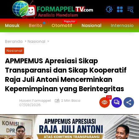
Langsung
ke
konten
Masuk
Berita
Otomotif
Nasional
Internasiona
Beranda
Nasional
Nasional
APMPEMUS Apresiasi Sikap
Transparansi dan Sikap Kooperatif
Raja Juli Antoni Mencerminkan
Kepemimpinan yang Berintegritas
36
Husein Formappel
2 Min Baca
07/09/2026