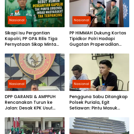
Nasional
Nasional
Sikapi Isu Pergantian
PP HIMMAH Dukung Kortas
Kapolri, PP GPA Rilis Tiga
Tipidkor Polri Hadapi
Pernyataan Sikap Minta
Gugatan Praperadilan
Pemuda Jaga Kondusivitas
Febrie Adriansyah
Nasional
Nasional
DPP GARANSI & AMPPUH
Pengguna Sabu Ditangkap
Rencanakan Turun ke
Polsek Puriala, Egit
Jalan: Desak KPK Usut
Setiawan: Pintu Masuk
Tuntas Pengadaan
Ungkap Jaringan Pemasok
Gembok Rp92,5 Miliar
Ditjenpas