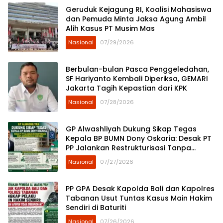
Geruduk Kejagung RI, Koalisi Mahasiswa
dan Pemuda Minta Jaksa Agung Ambil
Alih Kasus PT Musim Mas
Nasional
07/29/2026
Berbulan-bulan Pasca Penggeledahan,
SF Hariyanto Kembali Diperiksa, GEMARI
Jakarta Tagih Kepastian dari KPK
Nasional
07/28/2026
GP Alwashliyah Dukung Sikap Tegas
Kepala BP BUMN Dony Oskaria: Desak PT
PP Jalankan Restrukturisasi Tanpa
Mengorbankan Karyawan
Nasional
07/27/2026
PP GPA Desak Kapolda Bali dan Kapolres
Tabanan Usut Tuntas Kasus Main Hakim
Sendiri di Baturiti
Nasional
07/26/2026