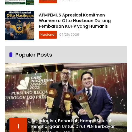
APMPEMUS Apresiasi Komitmen
Wamenko Otto Hasibuan Dorong
Pembaruan KUHP yang Humanis
Nasional
07/25/2026
Popular Posts
Beredar Isu, Benarkah Hampir Seluruh
1
Penghargaan Untuk Dirut PLN Berbayar