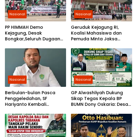
Nasional
Nasional
PP HIMMAH Demo
Geruduk Kejagung RI,
Kejagung, Desak
Koalisi Mahasiswa dan
Bongkar,Seluruh Dugaan
Pemuda Minta Jaksa
Kasus Yang Menyeret
Agung Ambil Alih Kasus PT
Febrie Ardiansyah
Musim Mas
Nasional
Nasional
Berbulan-bulan Pasca
GP Alwashliyah Dukung
Penggeledahan, SF
Sikap Tegas Kepala BP
Hariyanto Kembali
BUMN Dony Oskaria: Desak
Diperiksa, GEMARI Jakarta
PT PP Jalankan
Tagih Kepastian dari KPK
Restrukturisasi Tanpa
Mengorbankan Karyawan