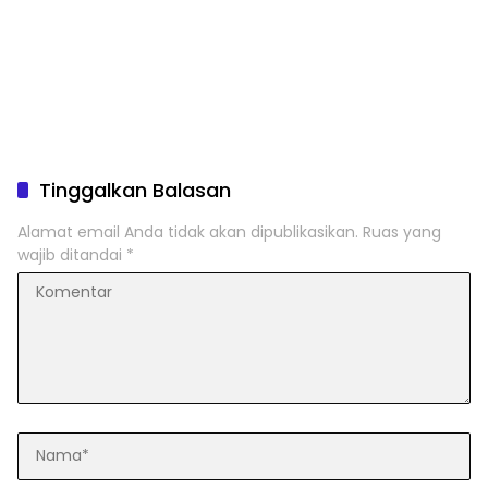
Tinggalkan Balasan
Alamat email Anda tidak akan dipublikasikan.
Ruas yang
wajib ditandai
*