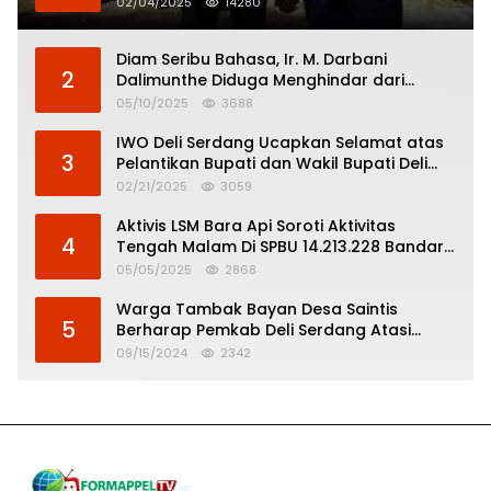
02/04/2025
14280
Diam Seribu Bahasa, Ir. M. Darbani
2
Dalimunthe Diduga Menghindar dari
Pertanggungjawaban Politik
05/10/2025
3688
IWO Deli Serdang Ucapkan Selamat atas
3
Pelantikan Bupati dan Wakil Bupati Deli
Serdang
02/21/2025
3059
Aktivis LSM Bara Api Soroti Aktivitas
4
Tengah Malam Di SPBU 14.213.228 Bandar
Tinggi
05/05/2025
2868
Warga Tambak Bayan Desa Saintis
5
Berharap Pemkab Deli Serdang Atasi
Banjir
09/15/2024
2342