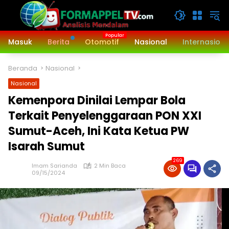
Langsung
ke
konten
Masuk
Berita
Otomotif
Nasional
Internasiona
Beranda
Nasional
Nasional
Kemenpora Dinilai Lempar Bola
Terkait Penyelenggaraan PON XXI
Sumut-Aceh, Ini Kata Ketua PW
Isarah Sumut
269
Imam Sarianda
2 Min Baca
09/15/2024