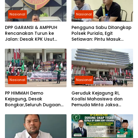
Nasional
Nasional
DPP GARANSI & AMPPUH
Pengguna Sabu Ditangkap
Rencanakan Turun ke
Polsek Puriala, Egit
Jalan: Desak KPK Usut
Setiawan: Pintu Masuk
Tuntas Pengadaan
Ungkap Jaringan Pemasok
Gembok Rp92,5 Miliar
Ditjenpas
Nasional
Nasional
PP HIMMAH Demo
Geruduk Kejagung RI,
Kejagung, Desak
Koalisi Mahasiswa dan
Bongkar,Seluruh Dugaan
Pemuda Minta Jaksa
Kasus Yang Menyeret
Agung Ambil Alih Kasus PT
Febrie Ardiansyah
Musim Mas