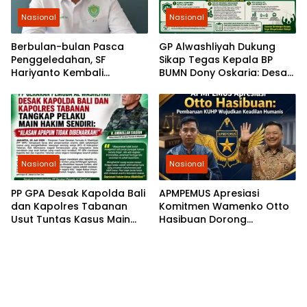
Nasional
Nasional
Berbulan-bulan Pasca
GP Alwashliyah Dukung
Penggeledahan, SF
Sikap Tegas Kepala BP
Hariyanto Kembali
BUMN Dony Oskaria: Desak
Diperiksa, GEMARI Jakarta
PT PP Jalankan
Tagih Kepastian dari KPK
Restrukturisasi Tanpa
Mengorbankan Karyawan
Nasional
Nasional
PP GPA Desak Kapolda Bali
APMPEMUS Apresiasi
dan Kapolres Tabanan
Komitmen Wamenko Otto
Usut Tuntas Kasus Main
Hasibuan Dorong
Hakim Sendiri di Baturiti
Pembaruan KUHP yang
Humanis