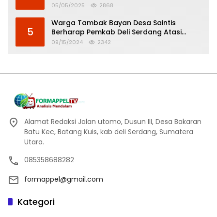
Tinggi
05/05/2025
2868
Warga Tambak Bayan Desa Saintis
5
Berharap Pemkab Deli Serdang Atasi
Banjir
09/15/2024
2342
Alamat Redaksi Jalan utomo, Dusun III, Desa Bakaran
Batu Kec, Batang Kuis, kab deli Serdang, Sumatera
Utara.
085358688282
formappel@gmail.com
Kategori