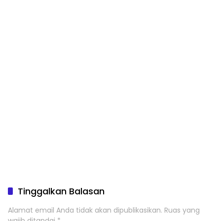
Tinggalkan Balasan
Alamat email Anda tidak akan dipublikasikan.
Ruas yang
wajib ditandai
*