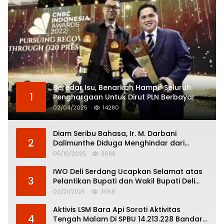
Beredar Isu, Benarkah Hampir Seluruh
1
Penghargaan Untuk Dirut PLN Berbayar
02/04/2025
14280
Diam Seribu Bahasa, Ir. M. Darbani
2
Dalimunthe Diduga Menghindar dari
Pertanggungjawaban Politik
05/10/2025
3688
IWO Deli Serdang Ucapkan Selamat atas
3
Pelantikan Bupati dan Wakil Bupati Deli
Serdang
02/21/2025
3059
Aktivis LSM Bara Api Soroti Aktivitas
4
Tengah Malam Di SPBU 14.213.228 Bandar