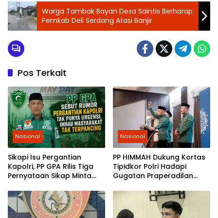
Warga Tambak Bayan Desa Saintis Berharap
Pemkab Deli Serdang Atasi Banjir
Pos Terkait
Nasional
Nasional
Sikapi Isu Pergantian
PP HIMMAH Dukung Kortas
Kapolri, PP GPA Rilis Tiga
Tipidkor Polri Hadapi
Pernyataan Sikap Minta
Gugatan Praperadilan
Pemuda Jaga Kondusivitas
Febrie Adriansyah