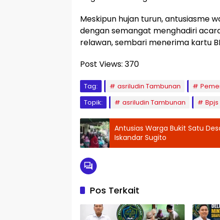
Meskipun hujan turun, antusiasme w
dengan semangat menghadiri acar
relawan, sembari menerima kartu BP
Post Views:
370
Tag:
asriludin Tambunan
Pemer
Topik:
asriludin Tambunan
Bpjs
Antusias Warga Bukit Satu De
Iskandar Sugito
Pos Terkait