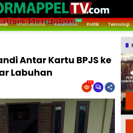
onal
Internasional
Kesehatan
Politik
Teknologi
andi Antar Kartu BPJS ke
ar Labuhan
370