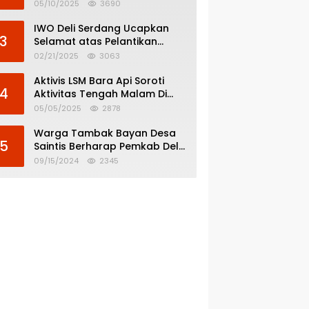
Menghindar dari
05/10/2025
3690
Pertanggungjawaban Politik
IWO Deli Serdang Ucapkan
3
Selamat atas Pelantikan
Bupati dan Wakil Bupati Deli
02/21/2025
3063
Serdang
Aktivis LSM Bara Api Soroti
4
Aktivitas Tengah Malam Di
SPBU 14.213.228 Bandar Tinggi
05/05/2025
2878
Warga Tambak Bayan Desa
5
Saintis Berharap Pemkab Deli
Serdang Atasi Banjir
09/15/2024
2345