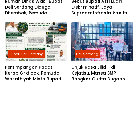
Rumah Dinas Wakil Bupati
Sebut Bupati Asri Ludin
Deli Serdang Diduga
Diskriminatif, Jaya
Ditembak, Pemuda
Suprada: Infrastruktur Itu
Wasathiyah Desak Polisi
Hak Rakyat, Bukan Hadiah
Usut Tuntas
Pajak!
Bupati Deli Serdang
Deli Serdang
Persimpangan Padat
Unjuk Rasa Jilid II di
Kerap Gridlock, Pemuda
Kejatisu, Massa SMP
Wasathiyah Minta Bupati
Bongkar Gurita Dugaan
Asriluddin Tambunan
Korupsi Proyek SDABMBK
Benahi Lalu Lintas Deli
Deli Serdang
Serdang