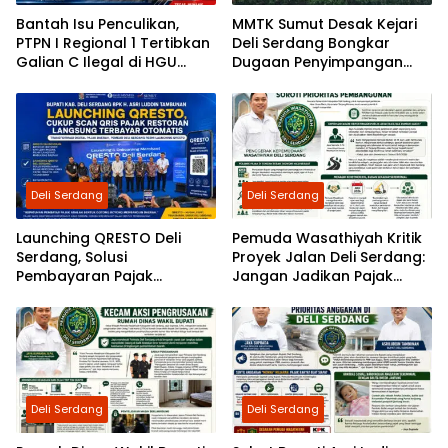
Bantah Isu Penculikan,
MMTK Sumut Desak Kejari
PTPN I Regional 1 Tertibkan
Deli Serdang Bongkar
Galian C Ilegal di HGU
Dugaan Penyimpangan
Bandar Klippah
Proyek Rehabilitasi TPI
Percut Rp2,5 Miliar, Peran
ASN Berinisial AS hingga
Dugaan Pinjam Bendera
Disorot
Deli Serdang
Deli Serdang
Launching QRESTO Deli
Pemuda Wasathiyah Kritik
Serdang, Solusi
Proyek Jalan Deli Serdang:
Pembayaran Pajak
Jangan Jadikan Pajak
Restoran yang Cepat,
Rakyat Dalih Tantangan
Praktis, dan Transparan
Fiskal
Deli Serdang
Deli Serdang