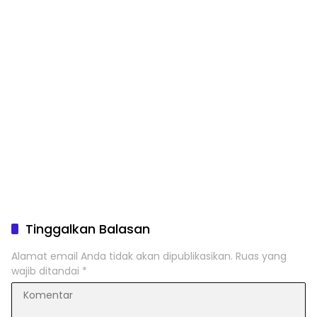
Tinggalkan Balasan
Alamat email Anda tidak akan dipublikasikan.
Ruas yang
wajib ditandai
*