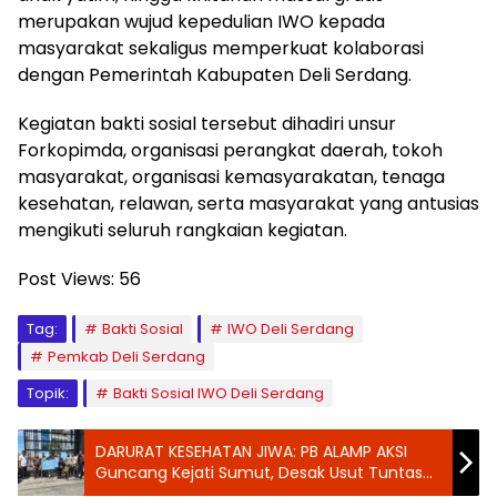
merupakan wujud kepedulian IWO kepada
masyarakat sekaligus memperkuat kolaborasi
dengan Pemerintah Kabupaten Deli Serdang.
Kegiatan bakti sosial tersebut dihadiri unsur
Forkopimda, organisasi perangkat daerah, tokoh
masyarakat, organisasi kemasyarakatan, tenaga
kesehatan, relawan, serta masyarakat yang antusias
mengikuti seluruh rangkaian kegiatan.
Post Views:
56
Tag:
Bakti Sosial
IWO Deli Serdang
Pemkab Deli Serdang
Topik:
Bakti Sosial IWO Deli Serdang
DARURAT KESEHATAN JIWA: PB ALAMP AKSI
Guncang Kejati Sumut, Desak Usut Tuntas
Mangkraknya Tiga Proyek RSJ Ber-APBD 2025