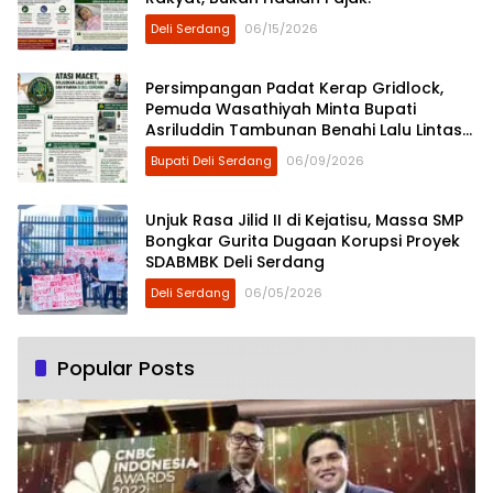
Deli Serdang
06/15/2026
Persimpangan Padat Kerap Gridlock,
Pemuda Wasathiyah Minta Bupati
Asriluddin Tambunan Benahi Lalu Lintas
Deli Serdang
Bupati Deli Serdang
06/09/2026
Unjuk Rasa Jilid II di Kejatisu, Massa SMP
Bongkar Gurita Dugaan Korupsi Proyek
SDABMBK Deli Serdang
Deli Serdang
06/05/2026
Popular Posts