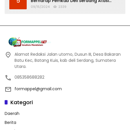
5
Berharap Pemkab Deli Serdang Atasi
Banjir
09/15/2024
2339
Alamat Redaksi Jalan utomo, Dusun III, Desa Bakaran
Batu Kec, Batang Kuis, kab deli Serdang, Sumatera
Utara.
085358688282
formappel@gmail.com
Kategori
Daerah
Berita