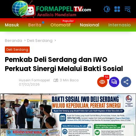
Langsung
ke
konten
Masuk
Berita
Otomotif
Nasional
Internasiona
Beranda
Deli Serdang
Deli Serdang
Pemkab Deli Serdang dan IWO
Perkuat Sinergi Melalui Bakti Sosial
56
Husein Formappel
3 Min Baca
07/02/2026