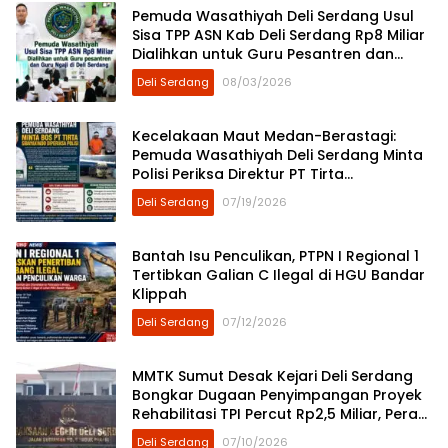
Pemuda Wasathiyah Deli Serdang Usul
Sisa TPP ASN Kab Deli Serdang Rp8 Miliar
Dialihkan untuk Guru Pesantren dan
Guru Ngaji
Deli Serdang
08/03/2026
Kecelakaan Maut Medan-Berastagi:
Pemuda Wasathiyah Deli Serdang Minta
Polisi Periksa Direktur PT Tirta
Sibayakindo
Deli Serdang
07/19/2026
Bantah Isu Penculikan, PTPN I Regional 1
Tertibkan Galian C Ilegal di HGU Bandar
Klippah
Deli Serdang
07/12/2026
MMTK Sumut Desak Kejari Deli Serdang
Bongkar Dugaan Penyimpangan Proyek
Rehabilitasi TPI Percut Rp2,5 Miliar, Peran
ASN Berinisial AS hingga Dugaan Pinjam
Deli Serdang
07/10/2026