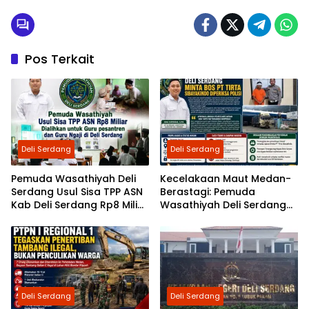
Senilai Rp 9,4 Miliar!
Pos Terkait
Deli Serdang
Deli Serdang
Pemuda Wasathiyah Deli
Kecelakaan Maut Medan-
Serdang Usul Sisa TPP ASN
Berastagi: Pemuda
Kab Deli Serdang Rp8 Miliar
Wasathiyah Deli Serdang
Dialihkan untuk Guru
Minta Polisi Periksa Direktur
Pesantren dan Guru Ngaji
PT Tirta Sibayakindo
Deli Serdang
Deli Serdang