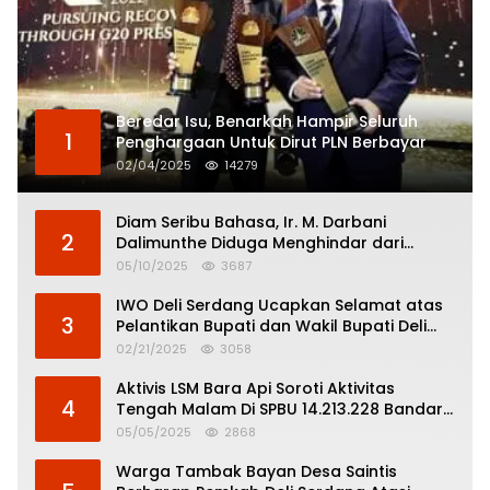
Beredar Isu, Benarkah Hampir Seluruh
1
Penghargaan Untuk Dirut PLN Berbayar
02/04/2025
14279
Diam Seribu Bahasa, Ir. M. Darbani
2
Dalimunthe Diduga Menghindar dari
Pertanggungjawaban Politik
05/10/2025
3687
IWO Deli Serdang Ucapkan Selamat atas
3
Pelantikan Bupati dan Wakil Bupati Deli
Serdang
02/21/2025
3058
Aktivis LSM Bara Api Soroti Aktivitas
4
Tengah Malam Di SPBU 14.213.228 Bandar
Tinggi
05/05/2025
2868
Warga Tambak Bayan Desa Saintis