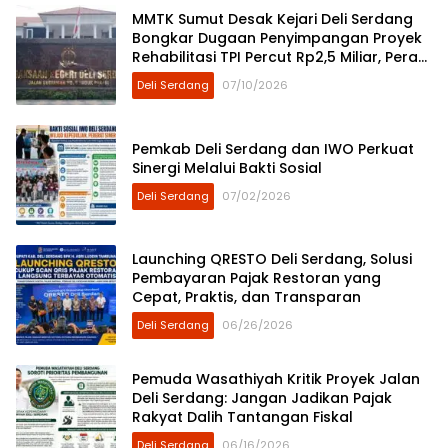
MMTK Sumut Desak Kejari Deli Serdang
Bongkar Dugaan Penyimpangan Proyek
Rehabilitasi TPI Percut Rp2,5 Miliar, Peran
ASN Berinisial AS hingga Dugaan Pinjam
Deli Serdang
07/10/2026
Bendera Disorot
Pemkab Deli Serdang dan IWO Perkuat
Sinergi Melalui Bakti Sosial
Deli Serdang
07/02/2026
Launching QRESTO Deli Serdang, Solusi
Pembayaran Pajak Restoran yang
Cepat, Praktis, dan Transparan
Deli Serdang
06/26/2026
Pemuda Wasathiyah Kritik Proyek Jalan
Deli Serdang: Jangan Jadikan Pajak
Rakyat Dalih Tantangan Fiskal
Deli Serdang
06/16/2026