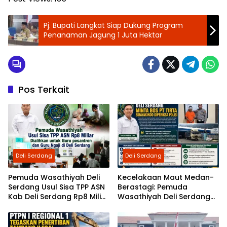
Pj. Bupati Langkat Siap Dukung Program
Penanaman Jagung 1 Juta Hektar
Pos Terkait
Deli Serdang
Deli Serdang
Pemuda Wasathiyah Deli
Kecelakaan Maut Medan-
Serdang Usul Sisa TPP ASN
Berastagi: Pemuda
Kab Deli Serdang Rp8 Miliar
Wasathiyah Deli Serdang
Dialihkan untuk Guru
Minta Polisi Periksa Direktur
Pesantren dan Guru Ngaji
PT Tirta Sibayakindo