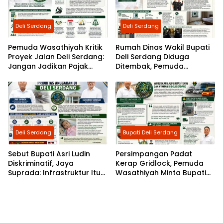
Deli Serdang
Deli Serdang
Pemuda Wasathiyah Kritik
Rumah Dinas Wakil Bupati
Proyek Jalan Deli Serdang:
Deli Serdang Diduga
Jangan Jadikan Pajak
Ditembak, Pemuda
Rakyat Dalih Tantangan
Wasathiyah Desak Polisi
Fiskal
Usut Tuntas
Deli Serdang
Bupati Deli Serdang
Sebut Bupati Asri Ludin
Persimpangan Padat
Diskriminatif, Jaya
Kerap Gridlock, Pemuda
Suprada: Infrastruktur Itu
Wasathiyah Minta Bupati
Hak Rakyat, Bukan Hadiah
Asriluddin Tambunan
Pajak!
Benahi Lalu Lintas Deli
Serdang