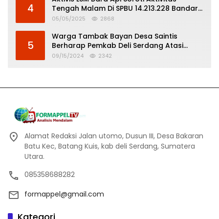
4
Tengah Malam Di SPBU 14.213.228 Bandar
Tinggi
05/05/2025
2868
Warga Tambak Bayan Desa Saintis
5
Berharap Pemkab Deli Serdang Atasi
Banjir
09/15/2024
2342
Alamat Redaksi Jalan utomo, Dusun III, Desa Bakaran
Batu Kec, Batang Kuis, kab deli Serdang, Sumatera
Utara.
085358688282
formappel@gmail.com
Kategori