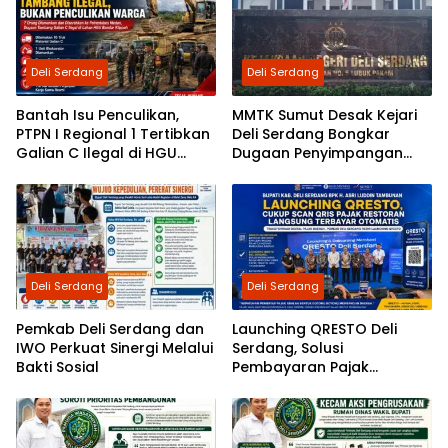
Deli Serdang
Deli Serdang
Bantah Isu Penculikan,
MMTK Sumut Desak Kejari
PTPN I Regional 1 Tertibkan
Deli Serdang Bongkar
Galian C Ilegal di HGU
Dugaan Penyimpangan
Bandar Klippah
Proyek Rehabilitasi TPI
Percut Rp2,5 Miliar, Peran
ASN Berinisial AS hingga
Dugaan Pinjam Bendera
Disorot
Deli Serdang
Deli Serdang
Pemkab Deli Serdang dan
Launching QRESTO Deli
IWO Perkuat Sinergi Melalui
Serdang, Solusi
Bakti Sosial
Pembayaran Pajak
Restoran yang Cepat,
Praktis, dan Transparan