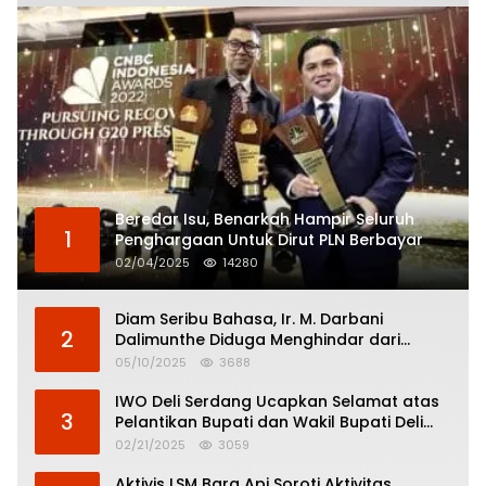
Beredar Isu, Benarkah Hampir Seluruh
1
Penghargaan Untuk Dirut PLN Berbayar
02/04/2025
14280
Diam Seribu Bahasa, Ir. M. Darbani
2
Dalimunthe Diduga Menghindar dari
Pertanggungjawaban Politik
05/10/2025
3688
IWO Deli Serdang Ucapkan Selamat atas
3
Pelantikan Bupati dan Wakil Bupati Deli
Serdang
02/21/2025
3059
Aktivis LSM Bara Api Soroti Aktivitas