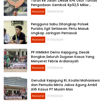
Turun ke Jalan: Desak KPK Usut Tuntas
Pengadaan Gembok Rp92,5 Miliar
Ditjenpas
Nasional
08/05/2026
Pengguna Sabu Ditangkap Polsek
Puriala, Egit Setiawan: Pintu Masuk
Ungkap Jaringan Pemasok
Nasional
07/30/2026
PP HIMMAH Demo Kejagung, Desak
Bongkar,Seluruh Dugaan Kasus Yang
Menyeret Febrie Ardiansyah
Nasional
07/29/2026
Geruduk Kejagung RI, Koalisi Mahasiswa
dan Pemuda Minta Jaksa Agung Ambil
Alih Kasus PT Musim Mas
Nasional
07/29/2026