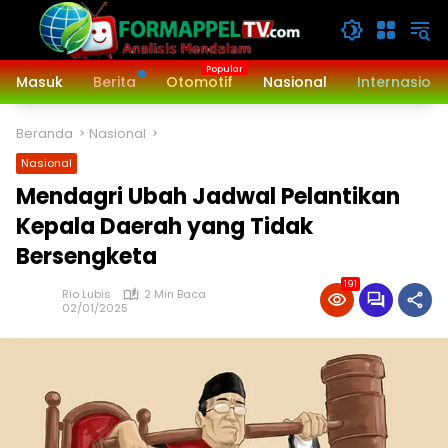
Langsung
ke
konten
Masuk
Berita
Otomotif
Nasional
Internasiona
Beranda
Nasional
Nasional
Mendagri Ubah Jadwal Pelantikan
Kepala Daerah yang Tidak
Bersengketa
191
Rio Lubis
2 Min Baca
02/01/2025