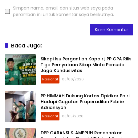
Simpan nama, email, dan situs web saya pada
peramban ini untuk komentar saya berikutnya.
Baca Juga:
Sikapi Isu Pergantian Kapolri, PP GPA Rilis
Tiga Pernyataan Sikap Minta Pemuda
Jaga Kondusivitas
Nasional
08/06/2026
PP HIMMAH Dukung Kortas Tipidkor Polri
Hadapi Gugatan Praperadilan Febrie
Adriansyah
Nasional
08/05/2026
DPP GARANSI & AMPPUH Rencanakan