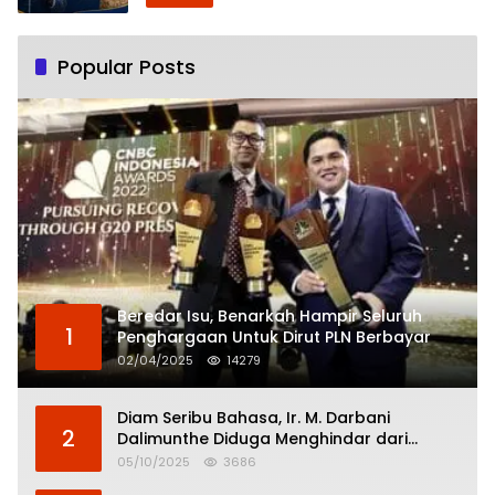
Popular Posts
Beredar Isu, Benarkah Hampir Seluruh
1
Penghargaan Untuk Dirut PLN Berbayar
02/04/2025
14279
Diam Seribu Bahasa, Ir. M. Darbani
2
Dalimunthe Diduga Menghindar dari
Pertanggungjawaban Politik
05/10/2025
3686