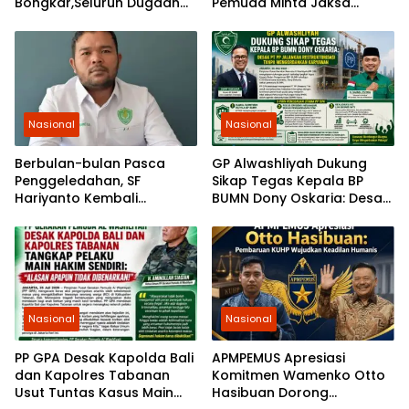
Bongkar,Seluruh Dugaan
Pemuda Minta Jaksa
Kasus Yang Menyeret
Agung Ambil Alih Kasus PT
Febrie Ardiansyah
Musim Mas
Nasional
Nasional
Berbulan-bulan Pasca
GP Alwashliyah Dukung
Penggeledahan, SF
Sikap Tegas Kepala BP
Hariyanto Kembali
BUMN Dony Oskaria: Desak
Diperiksa, GEMARI Jakarta
PT PP Jalankan
Tagih Kepastian dari KPK
Restrukturisasi Tanpa
Mengorbankan Karyawan
Nasional
Nasional
PP GPA Desak Kapolda Bali
APMPEMUS Apresiasi
dan Kapolres Tabanan
Komitmen Wamenko Otto
Usut Tuntas Kasus Main
Hasibuan Dorong