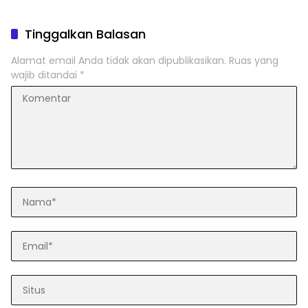
Tinggalkan Balasan
Alamat email Anda tidak akan dipublikasikan.
Ruas yang
wajib ditandai
*