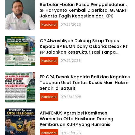
Berbulan-bulan Pasca Penggeledahan,
SF Hariyanto Kembali Diperiksa, GEMARI
Jakarta Tagih Kepastian dari KPK
Nasional
07/28/2026
GP Alwashliyah Dukung Sikap Tegas
Kepala BP BUMN Dony Oskaria: Desak PT
PP Jalankan Restrukturisasi Tanpa
Mengorbankan Karyawan
Nasional
07/27/2026
PP GPA Desak Kapolda Bali dan Kapolres
Tabanan Usut Tuntas Kasus Main Hakim
Sendiri di Baturiti
Nasional
07/26/2026
APMPEMUS Apresiasi Komitmen
Wamenko Otto Hasibuan Dorong
Pembaruan KUHP yang Humanis
Nasional
07/25/2026