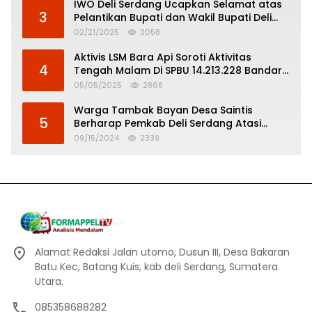
IWO Deli Serdang Ucapkan Selamat atas
3
Pelantikan Bupati dan Wakil Bupati Deli
Serdang
02/21/2025
3058
Aktivis LSM Bara Api Soroti Aktivitas
4
Tengah Malam Di SPBU 14.213.228 Bandar
Tinggi
05/05/2025
2868
Warga Tambak Bayan Desa Saintis
5
Berharap Pemkab Deli Serdang Atasi
Banjir
09/15/2024
2339
Alamat Redaksi Jalan utomo, Dusun III, Desa Bakaran
Batu Kec, Batang Kuis, kab deli Serdang, Sumatera
Utara.
085358688282