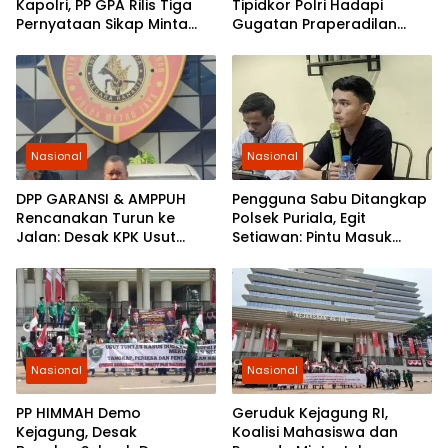
Kapolri, PP GPA Rilis Tiga
Tipidkor Polri Hadapi
Pernyataan Sikap Minta
Gugatan Praperadilan
Pemuda Jaga Kondusivitas
Febrie Adriansyah
Nasional
Nasional
DPP GARANSI & AMPPUH
Pengguna Sabu Ditangkap
Rencanakan Turun ke
Polsek Puriala, Egit
Jalan: Desak KPK Usut
Setiawan: Pintu Masuk
Tuntas Pengadaan
Ungkap Jaringan Pemasok
Gembok Rp92,5 Miliar
Ditjenpas
Nasional
Nasional
PP HIMMAH Demo
Geruduk Kejagung RI,
Kejagung, Desak
Koalisi Mahasiswa dan