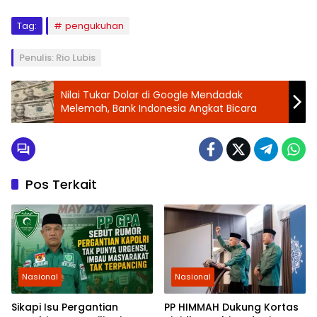
Tag:
pengukuhan
Penulis: Rio Lubis
Nilai Tukar Dolar di Google Mendadak
Melemah, Bank Indonesia Angkat Bicara
Pos Terkait
Nasional
Nasional
Sikapi Isu Pergantian
PP HIMMAH Dukung Kortas