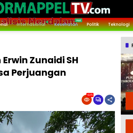
onal
Internasional
Kesehatan
Politik
Teknologi
Erwin Zunaidi SH
sa Perjuangan
635