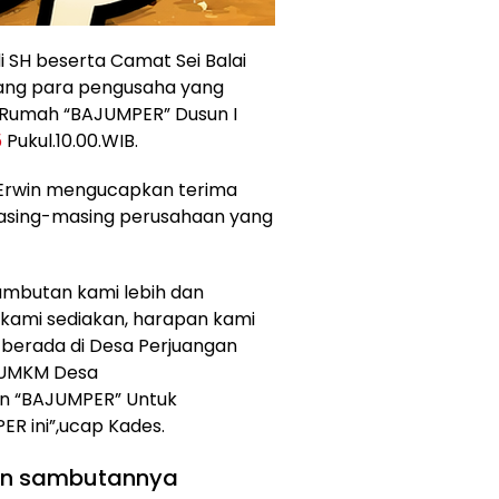
i SH beserta Camat Sei Balai
dang para pengusaha yang
e Rumah “BAJUMPER” Dusun I
5
Pukul.10.00.WIB.
es Erwin mengucapkan terima
masing-masing perusahaan yang
mbutan kami lebih dan
 kami sediakan, harapan kami
berada di Desa Perjuangan
 UMKM Desa
in “BAJUMPER” Untuk
R ini”,ucap Kades.
an sambutannya