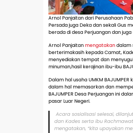
Arnol Panjaitan dari Perusahaan Pa
Persada juga Deka dan sekali Gus m
berada di desa Perjuangan dan juga
Arnol Panjaitan
mengatakan
dalam 
berterimakasih kepada Camat, Kade
menyediakan tempat dan menyugu
minuman,hasil kerajinan ibu-ibu BA
Dalam hal usaha UMKM BAJUMPER k
dalam hal memasarkan dan memperk
BAJUMPER Desa Perjuangan ini da
pasar Luar Negeri.
Acara sosialisasi selesai, dila
dan Kades serta ibu Rachmawati
mengatakan, “kita upayakan m