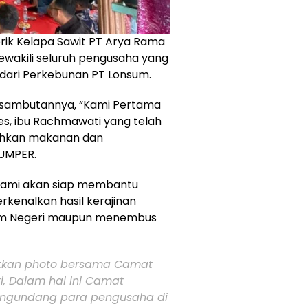
brik Kelapa Sawit PT Arya Rama
ewakili seluruh pengusaha yang
 dari Perkebunan PT Lonsum.
sambutannya, “Kami Pertama
s, ibu Rachmawati yang telah
hkan makanan dan
JUMPER.
ami akan siap membantu
enalkan hasil kerajinan
lam Negeri maupun menembus
njutkan photo bersama Camat
, Dalam hal ini Camat
engundang para pengusaha di