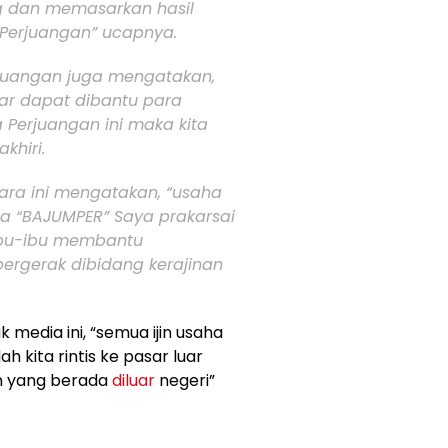
g dan memasarkan hasil
Perjuangan” ucapnya.
rjuangan juga mengatakan,
ar dapat dibantu para
Perjuangan ini maka kita
hiri.
ra ini mengatakan, “usaha
ma “BAJUMPER” Saya prakarsai
ibu-ibu membantu
bergerak dibidang kerajinan
 media ini, “semua ijin usaha
kita rintis ke pasar luar
n yang berada
diluar
negeri”