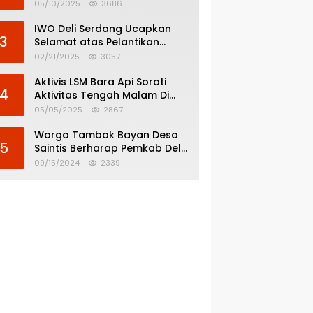
Menghindar dari
05/10/2025
3686
Pertanggungjawaban Politik
IWO Deli Serdang Ucapkan
3
Selamat atas Pelantikan
Bupati dan Wakil Bupati Deli
02/21/2025
3057
Serdang
Aktivis LSM Bara Api Soroti
4
Aktivitas Tengah Malam Di
SPBU 14.213.228 Bandar Tinggi
05/05/2025
2867
Warga Tambak Bayan Desa
5
Saintis Berharap Pemkab Deli
Serdang Atasi Banjir
09/15/2024
2339