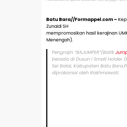
Batu Bara//Formappel.com –
Kep
Zunaidi SH
mempromosikan hasil kerajinan UMK
Menengah).
Pengrajin “BAJUMPER”(Batik
Jump
berada di Dusun I Small Holder
Sei Balai, Kabupaten Batu Bara,
diprakarsai oleh Rakhmawati.