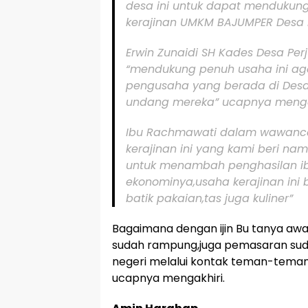
desa ini untuk dapat mendukun
kerajinan UMKM BAJUMPER Desa 
Erwin Zunaidi SH Kades Desa Pe
“mendukung penuh usaha ini ag
pengusaha yang berada di Desa 
undang mereka” ucapnya mengak
Ibu Rachmawati dalam wawanca
kerajinan ini yang kami beri na
untuk menambah penghasilan 
ekonominya,usaha kerajinan ini 
batik pakaian,tas juga kuliner”
Bagaimana dengan ijin Bu tanya awak
sudah rampung,juga pemasaran sudah 
negeri melalui kontak teman-tema
ucapnya mengakhiri.