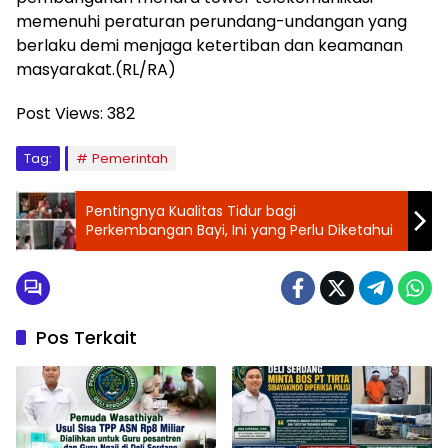
memenuhi peraturan perundang-undangan yang
berlaku demi menjaga ketertiban dan keamanan
masyarakat.(RL/RA)
Post Views:
382
Tag:
Pemerintah
Pentingnya Kualitas Tidur bagi
Perkembangan Bayi, Ini yang Perlu Diketahui
Pos Terkait