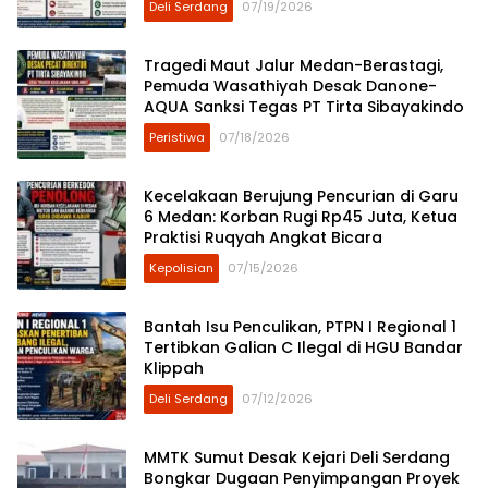
Deli Serdang
07/19/2026
Tragedi Maut Jalur Medan-Berastagi,
Pemuda Wasathiyah Desak Danone-
AQUA Sanksi Tegas PT Tirta Sibayakindo
Peristiwa
07/18/2026
Kecelakaan Berujung Pencurian di Garu
6 Medan: Korban Rugi Rp45 Juta, Ketua
Praktisi Ruqyah Angkat Bicara
Kepolisian
07/15/2026
Bantah Isu Penculikan, PTPN I Regional 1
Tertibkan Galian C Ilegal di HGU Bandar
Klippah
Deli Serdang
07/12/2026
MMTK Sumut Desak Kejari Deli Serdang
Bongkar Dugaan Penyimpangan Proyek