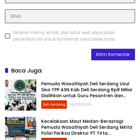
Simpan nama, email, dan situs web saya pada
peramban ini untuk komentar saya berikutnya.
Baca Juga:
Pemuda Wasathiyah Deli Serdang Usul
Sisa TPP ASN Kab Deli Serdang Rp8 Miliar
Dialihkan untuk Guru Pesantren dan
Guru Ngaji
Deli Serdang
08/03/2026
Kecelakaan Maut Medan-Berastagi:
Pemuda Wasathiyah Deli Serdang Minta
Polisi Periksa Direktur PT Tirta
Sibayakindo