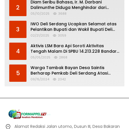
Diam Seribu Bahasa, Ir. M. Darbani
2
Dalimunthe Diduga Menghindar dari
Pertanggungjawaban Politik
05/10/2025
3688
IWO Deli Serdang Ucapkan Selamat atas
3
Pelantikan Bupati dan Wakil Bupati Deli
Serdang
02/21/2025
3059
Aktivis LSM Bara Api Soroti Aktivitas
4
Tengah Malam Di SPBU 14.213.228 Bandar
Tinggi
05/05/2025
2868
Warga Tambak Bayan Desa Saintis
5
Berharap Pemkab Deli Serdang Atasi
Banjir
09/15/2024
2342
Alamat Redaksi Jalan utomo, Dusun III, Desa Bakaran