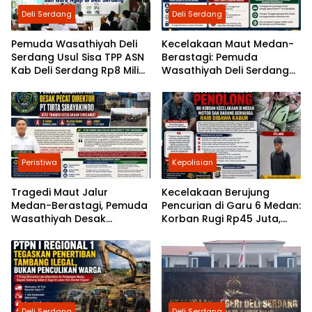
Deli Serdang
Deli Serdang
Pemuda Wasathiyah Deli
Kecelakaan Maut Medan-
Serdang Usul Sisa TPP ASN
Berastagi: Pemuda
Kab Deli Serdang Rp8 Miliar
Wasathiyah Deli Serdang
Dialihkan untuk Guru
Minta Polisi Periksa Direktur
Pesantren dan Guru Ngaji
PT Tirta Sibayakindo
Peristiwa
Kepolisian
Tragedi Maut Jalur
Kecelakaan Berujung
Medan-Berastagi, Pemuda
Pencurian di Garu 6 Medan:
Wasathiyah Desak
Korban Rugi Rp45 Juta,
Danone-AQUA Sanksi
Ketua Praktisi Ruqyah
Tegas PT Tirta Sibayakindo
Angkat Bicara
Deli Serdang
Deli Serdang