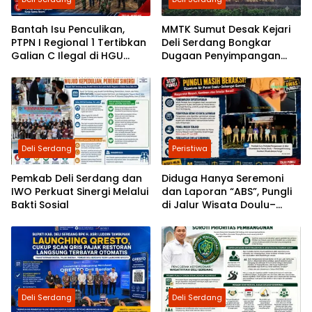
Bantah Isu Penculikan,
MMTK Sumut Desak Kejari
PTPN I Regional 1 Tertibkan
Deli Serdang Bongkar
Galian C Ilegal di HGU
Dugaan Penyimpangan
Bandar Klippah
Proyek Rehabilitasi TPI
Percut Rp2,5 Miliar, Peran
ASN Berinisial AS hingga
Dugaan Pinjam Bendera
Disorot
Deli Serdang
Peristiwa
Pemkab Deli Serdang dan
Diduga Hanya Seremoni
IWO Perkuat Sinergi Melalui
dan Laporan “ABS”, Pungli
Bakti Sosial
di Jalur Wisata Doulu–
Semangat Gunung Masih
Terpantau Berlangsung
Deli Serdang
Deli Serdang