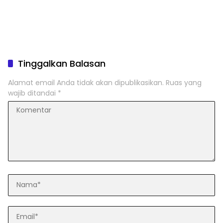
Tinggalkan Balasan
Alamat email Anda tidak akan dipublikasikan.
Ruas yang
wajib ditandai
*