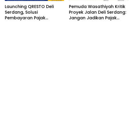
Launching QRESTO Deli
Pemuda Wasathiyah Kritik
Serdang, Solusi
Proyek Jalan Deli Serdang:
Pembayaran Pajak
Jangan Jadikan Pajak
Restoran yang Cepat,
Rakyat Dalih Tantangan
Praktis, dan Transparan
Fiskal