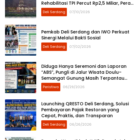
Rehabilitasi TPI Percut Rp2,5 Miliar, Peran
ASN Berinisial AS hingga Dugaan Pinjam
Deli Serdang
07/10/2026
Bendera Disorot
Pemkab Deli Serdang dan IWO Perkuat
Sinergi Melalui Bakti Sosial
Deli Serdang
07/02/2026
Diduga Hanya Seremoni dan Laporan
“ABS”, Pungli di Jalur Wisata Doulu–
Semangat Gunung Masih Terpantau
Berlangsung
Peristiwa
06/29/2026
Launching QRESTO Deli Serdang, Solusi
Pembayaran Pajak Restoran yang
Cepat, Praktis, dan Transparan
Deli Serdang
06/26/2026