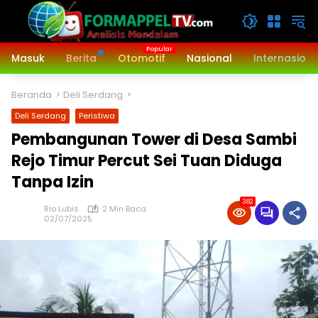
Langsung
ke
konten
Masuk
Berita
Otomotif
Nasional
Internasiona
Beranda
Deli Serdang
Deli Serdang
Peristiwa
Pembangunan Tower di Desa Sambi
Rejo Timur Percut Sei Tuan Diduga
Tanpa Izin
382
Rio Lubis
2 Min Baca
02/07/2025