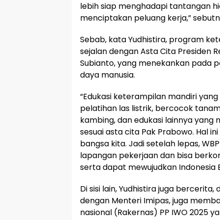
lebih siap menghadapi tantangan h
menciptakan peluang kerja,” sebutn
Sebab, kata Yudhistira, program ket
sejalan dengan Asta Cita Presiden R
Subianto, yang menekankan pada p
daya manusia.
“Edukasi keterampilan mandiri yang
pelatihan las listrik, bercocok tan
kambing, dan edukasi lainnya yang
sesuai asta cita Pak Prabowo. Hal i
bangsa kita. Jadi setelah lepas, WB
lapangan pekerjaan dan bisa berkon
serta dapat mewujudkan Indonesia E
Di sisi lain, Yudhistira juga berceri
dengan Menteri Imipas, juga memba
nasional (Rakernas) PP IWO 2025 y