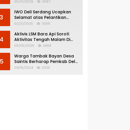
Menghindar dari
05/10/2025
3687
Pertanggungjawaban Politik
IWO Deli Serdang Ucapkan
3
Selamat atas Pelantikan
Bupati dan Wakil Bupati Deli
02/21/2025
3058
Serdang
Aktivis LSM Bara Api Soroti
4
Aktivitas Tengah Malam Di
SPBU 14.213.228 Bandar Tinggi
05/05/2025
2868
Warga Tambak Bayan Desa
5
Saintis Berharap Pemkab Deli
Serdang Atasi Banjir
09/15/2024
2339