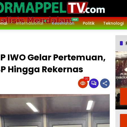
onal
Internasional
Kesehatan
Politik
Teknologi
PP IWO Gelar Pertemuan,
P Hingga Rekernas
120