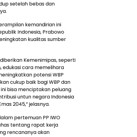
idup setelah bebas dan
ya.
erampilan kemandirian ini
epublik Indonesia, Prabowo
eningkatan kualitas sumber
 diberikan Kemenimipas, seperti
am, edukasi cara memelihara
 meningkatkan potensi WBP
ni kan cukup baik bagi WBP dan
P ini bisa menciptakan peluang
tribusi untun negara Indonesia
mas 2045,” jelasnya.
ta, dalam pertemuan PP IWO
has tentang rapat kerja
ang rencananya akan