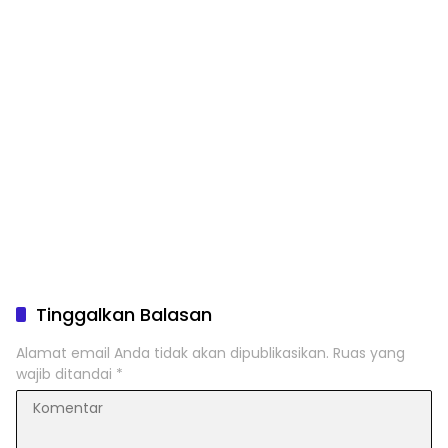
Tinggalkan Balasan
Alamat email Anda tidak akan dipublikasikan.
Ruas yang
wajib ditandai
*