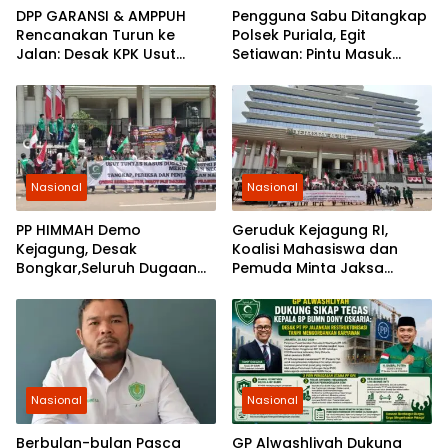
DPP GARANSI & AMPPUH
Pengguna Sabu Ditangkap
Rencanakan Turun ke
Polsek Puriala, Egit
Jalan: Desak KPK Usut
Setiawan: Pintu Masuk
Tuntas Pengadaan
Ungkap Jaringan Pemasok
Gembok Rp92,5 Miliar
Ditjenpas
Nasional
Nasional
PP HIMMAH Demo
Geruduk Kejagung RI,
Kejagung, Desak
Koalisi Mahasiswa dan
Bongkar,Seluruh Dugaan
Pemuda Minta Jaksa
Kasus Yang Menyeret
Agung Ambil Alih Kasus PT
Febrie Ardiansyah
Musim Mas
Nasional
Nasional
Berbulan-bulan Pasca
GP Alwashliyah Dukung