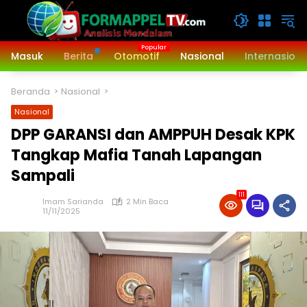
Langsung
ke
konten
Masuk
Berita
Otomotif
Nasional
Internasiona
Beranda
Nasional
Nasional
DPP GARANSI dan AMPPUH Desak KPK
Tangkap Mafia Tanah Lapangan
Sampali
111
Imam Sarianda
2 Min Baca
11/11/2025