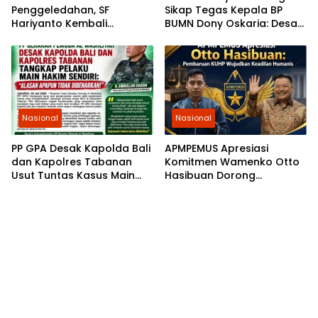
Penggeledahan, SF
Sikap Tegas Kepala BP
Hariyanto Kembali
BUMN Dony Oskaria: Desak
Diperiksa, GEMARI Jakarta
PT PP Jalankan
Tagih Kepastian dari KPK
Restrukturisasi Tanpa
Mengorbankan Karyawan
Nasional
Nasional
PP GPA Desak Kapolda Bali
APMPEMUS Apresiasi
dan Kapolres Tabanan
Komitmen Wamenko Otto
Usut Tuntas Kasus Main
Hasibuan Dorong
Hakim Sendiri di Baturiti
Pembaruan KUHP yang
Humanis