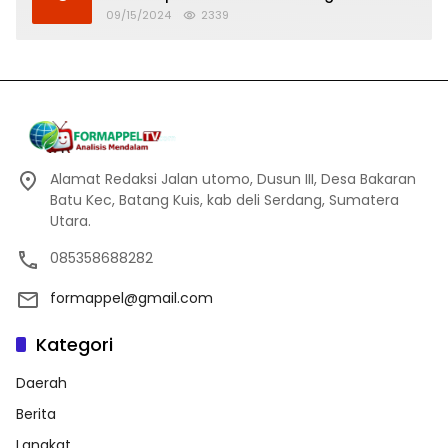
Banjir
09/15/2024
2339
Alamat Redaksi Jalan utomo, Dusun III, Desa Bakaran
Batu Kec, Batang Kuis, kab deli Serdang, Sumatera
Utara.
085358688282
formappel@gmail.com
Kategori
Daerah
Berita
Langkat