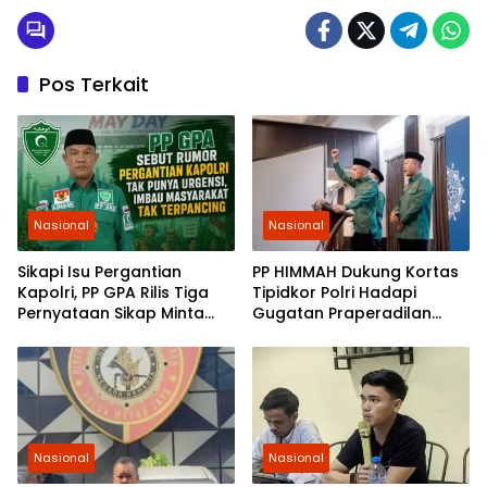
Pos Terkait
Nasional
Nasional
Sikapi Isu Pergantian
PP HIMMAH Dukung Kortas
Kapolri, PP GPA Rilis Tiga
Tipidkor Polri Hadapi
Pernyataan Sikap Minta
Gugatan Praperadilan
Pemuda Jaga Kondusivitas
Febrie Adriansyah
Nasional
Nasional