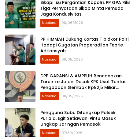
Sikapi Isu Pergantian Kapolri, PP GPA Rilis
Tiga Pernyataan Sikap Minta Pemuda
Jaga Kondusivitas
Nasional
08/06/2026
PP HIMMAH Dukung Kortas Tipidkor Polri
Hadapi Gugatan Praperadilan Febrie
Adriansyah
Nasional
08/05/2026
DPP GARANSI & AMPPUH Rencanakan
Turun ke Jalan: Desak KPK Usut Tuntas
Pengadaan Gembok Rp92,5 Miliar
Ditjenpas
Nasional
08/05/2026
Pengguna Sabu Ditangkap Polsek
Puriala, Egit Setiawan: Pintu Masuk
Ungkap Jaringan Pemasok
Nasional
07/30/2026