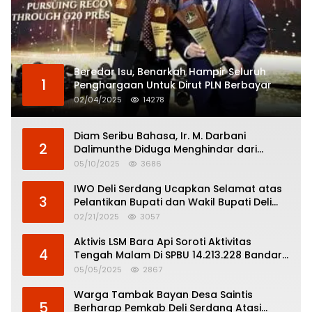
Beredar Isu, Benarkah Hampir Seluruh
1
Penghargaan Untuk Dirut PLN Berbayar
02/04/2025
14278
Diam Seribu Bahasa, Ir. M. Darbani
2
Dalimunthe Diduga Menghindar dari
Pertanggungjawaban Politik
05/10/2025
3686
IWO Deli Serdang Ucapkan Selamat atas
3
Pelantikan Bupati dan Wakil Bupati Deli
Serdang
02/21/2025
3057
Aktivis LSM Bara Api Soroti Aktivitas
4
Tengah Malam Di SPBU 14.213.228 Bandar
Tinggi
05/05/2025
2867
Warga Tambak Bayan Desa Saintis
5
Berharap Pemkab Deli Serdang Atasi