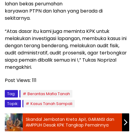
lahan bekas perumahan
karyawan PTPN dan lahan yang berada di
sekitarnya.
“Atas dasar itu kami juga meminta KPK untuk
melakukan investigasi lapangan, membuka kasus ini
dengan terang benderang, melakukan audit fisik,
audit administratif, audit prosensik, agar terbongkar
siapa pemain dibalik semua ini !,” Tukas Noprizal
mengakhiri.
Post Views:
111
Tag:
Berantas Mafia Tanah
Topik:
Kasus Tanah Sampali
Skandal Jembatan Kreta Api!, GARANSI dan
AMPPUH Desak KPK Tangkap Pemainnya