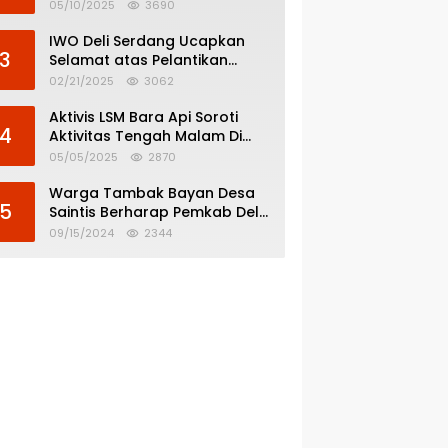
Menghindar dari
05/10/2025
3690
Pertanggungjawaban Politik
IWO Deli Serdang Ucapkan
3
Selamat atas Pelantikan
Bupati dan Wakil Bupati Deli
02/21/2025
3062
Serdang
Aktivis LSM Bara Api Soroti
4
Aktivitas Tengah Malam Di
SPBU 14.213.228 Bandar Tinggi
05/05/2025
2870
Warga Tambak Bayan Desa
5
Saintis Berharap Pemkab Deli
Serdang Atasi Banjir
09/15/2024
2344