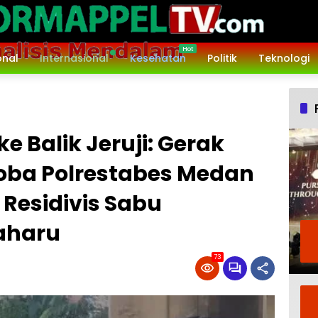
onal
Internasional
Kesehatan
Politik
Teknologi
ke Balik Jeruji: Gerak
oba Polrestabes Medan
Residivis Sabu
aharu
73