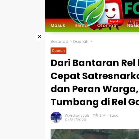
Langsung
ke
konten
Masuk
Berita
Otomotif
Nasi
×
Beranda
Daerah
Daerah
Dari Bantaran Rel 
Cepat Satresnark
dan Peran Warga, 
Tumbang di Rel G
W.Ardiansyah
2 Min Baca
04/24/2026