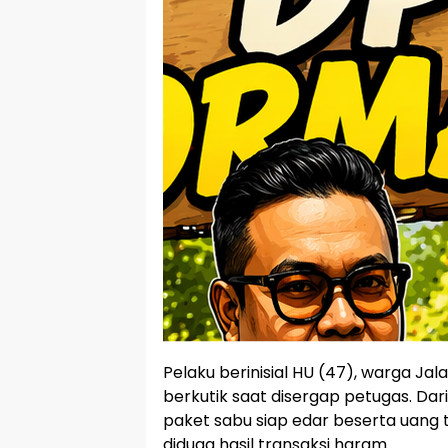
Pelaku berinisial HU (47), warga Ja
berkutik saat disergap petugas. Dar
paket sabu siap edar beserta uang t
diduga hasil transaksi haram.