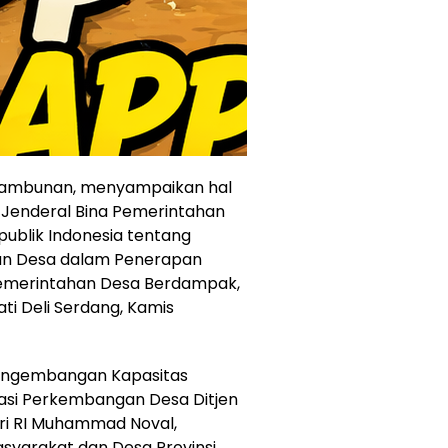
in Tambunan, menyampaikan hal
 Jenderal Bina Pemerintahan
ublik Indonesia tentang
an Desa dalam Penerapan
 Pemerintahan Desa Berdampak,
ati Deli Serdang, Kamis
r Pengembangan Kapasitas
asi Perkembangan Desa Ditjen
i RI Muhammad Noval,
syarakat dan Desa Provinsi