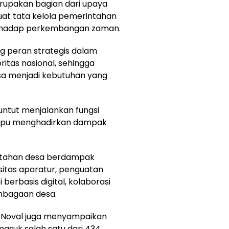
rupakan bagian dari upaya
t tata kelola pemerintahan
terhadap perkembangan zaman.
g peran strategis dalam
itas nasional, sehingga
sa menjadi kebutuhan yang
untut menjalankan fungsi
mampu menghadirkan dampak
ntahan desa berdampak
sitas aparatur, penguatan
 berbasis digital, kolaborasi
embagaan desa.
Noval juga menyampaikan
asuk salah satu dari 434