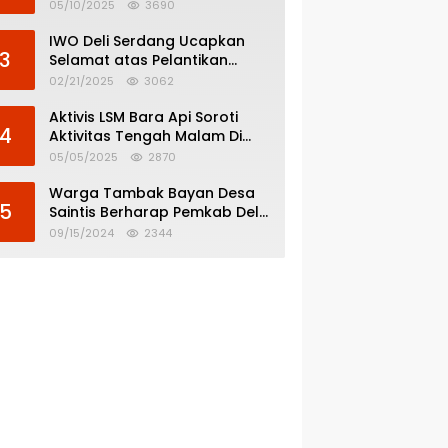
Menghindar dari
05/10/2025
3690
Pertanggungjawaban Politik
IWO Deli Serdang Ucapkan
3
Selamat atas Pelantikan
Bupati dan Wakil Bupati Deli
02/21/2025
3062
Serdang
Aktivis LSM Bara Api Soroti
4
Aktivitas Tengah Malam Di
SPBU 14.213.228 Bandar Tinggi
05/05/2025
2870
Warga Tambak Bayan Desa
5
Saintis Berharap Pemkab Deli
Serdang Atasi Banjir
09/15/2024
2344