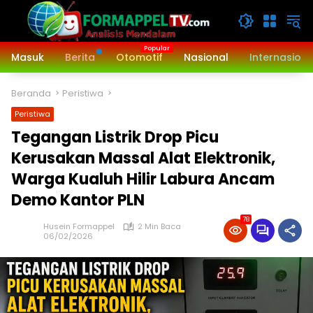
Langsung
ke
konten
Masuk
Berita
Otomotif
Nasional
Internasiona
Beranda
Peristiwa
Peristiwa
Tegangan Listrik Drop Picu
Kerusakan Massal Alat Elektronik,
Warga Kualuh Hilir Labura Ancam
Demo Kantor PLN
78
Husein Formappel
2 Min Baca
06/02/2026