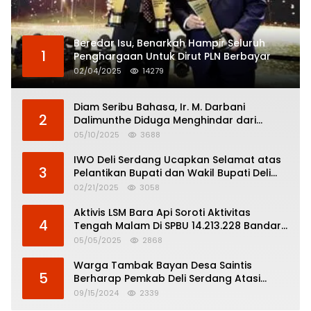
Beredar Isu, Benarkah Hampir Seluruh
1
Penghargaan Untuk Dirut PLN Berbayar
02/04/2025
14279
Diam Seribu Bahasa, Ir. M. Darbani
2
Dalimunthe Diduga Menghindar dari
Pertanggungjawaban Politik
05/10/2025
3688
IWO Deli Serdang Ucapkan Selamat atas
3
Pelantikan Bupati dan Wakil Bupati Deli
Serdang
02/21/2025
3058
Aktivis LSM Bara Api Soroti Aktivitas
4
Tengah Malam Di SPBU 14.213.228 Bandar
Tinggi
05/05/2025
2868
Warga Tambak Bayan Desa Saintis
5
Berharap Pemkab Deli Serdang Atasi
Banjir
09/15/2024
2339