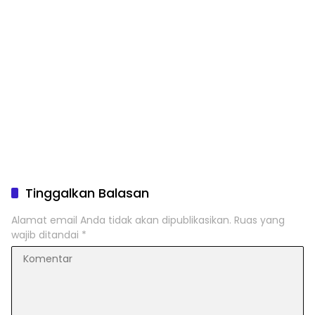
Tinggalkan Balasan
Alamat email Anda tidak akan dipublikasikan.
Ruas yang
wajib ditandai
*