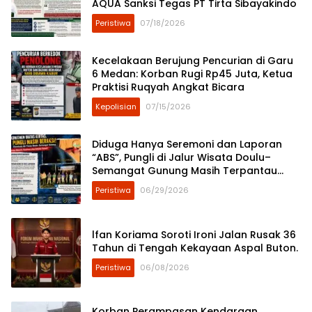
AQUA Sanksi Tegas PT Tirta Sibayakindo
Peristiwa
07/18/2026
Kecelakaan Berujung Pencurian di Garu
6 Medan: Korban Rugi Rp45 Juta, Ketua
Praktisi Ruqyah Angkat Bicara
Kepolisian
07/15/2026
Diduga Hanya Seremoni dan Laporan
“ABS”, Pungli di Jalur Wisata Doulu–
Semangat Gunung Masih Terpantau
Berlangsung
Peristiwa
06/29/2026
lfan Koriama Soroti Ironi Jalan Rusak 36
Tahun di Tengah Kekayaan Aspal Buton.
Peristiwa
06/08/2026
Korban Perampasan Kendaraan