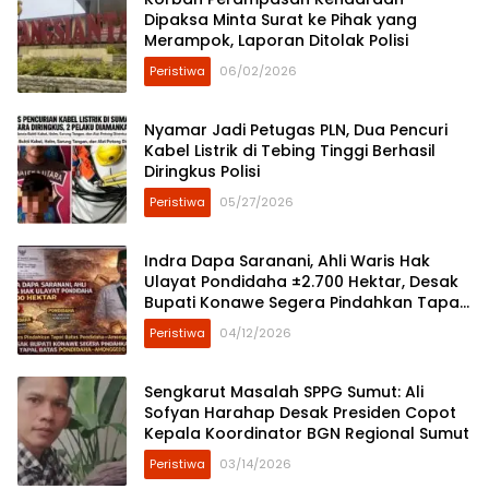
Dipaksa Minta Surat ke Pihak yang
Merampok, Laporan Ditolak Polisi
Peristiwa
06/02/2026
Nyamar Jadi Petugas PLN, Dua Pencuri
Kabel Listrik di Tebing Tinggi Berhasil
Diringkus Polisi
Peristiwa
05/27/2026
Indra Dapa Saranani, Ahli Waris Hak
Ulayat Pondidaha ±2.700 Hektar, Desak
Bupati Konawe Segera Pindahkan Tapal
Batas Pondidaha–Amonggedo
Peristiwa
04/12/2026
Sengkarut Masalah SPPG Sumut: Ali
Sofyan Harahap Desak Presiden Copot
Kepala Koordinator BGN Regional Sumut
Peristiwa
03/14/2026