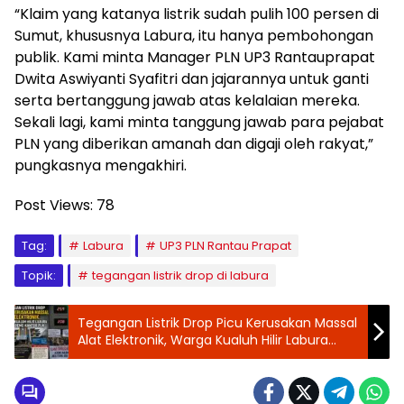
“Klaim yang katanya listrik sudah pulih 100 persen di
Sumut, khususnya Labura, itu hanya pembohongan
publik. Kami minta Manager PLN UP3 Rantauprapat
Dwita Aswiyanti Syafitri dan jajarannya untuk ganti
serta bertanggung jawab atas kelalaian mereka.
Sekali lagi, kami minta tanggung jawab para pejabat
PLN yang diberikan amanah dan digaji oleh rakyat,”
pungkasnya mengakhiri.
Post Views:
78
Tag:
Labura
UP3 PLN Rantau Prapat
Topik:
tegangan listrik drop di labura
Tegangan Listrik Drop Picu Kerusakan Massal
Alat Elektronik, Warga Kualuh Hilir Labura
Ancam Demo Kantor PLN