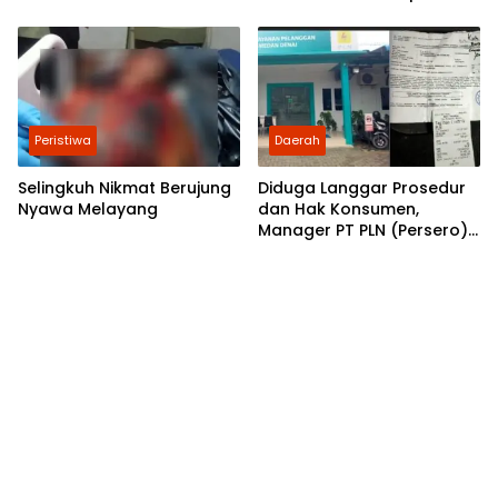
Desak Bupati Konawe
Kepala Koordinator BGN
Segera Pindahkan Tapal
Regional Sumut
Batas Pondidaha–
Amonggedo
Peristiwa
Daerah
Selingkuh Nikmat Berujung
Diduga Langgar Prosedur
Nyawa Melayang
dan Hak Konsumen,
Manager PT PLN (Persero)
ULP Medan Denai Layak
Dicopot dan Diberi Sanksi
Tegas