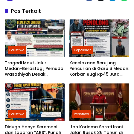
Pos Terkait
Peristiwa
Kepolisian
Tragedi Maut Jalur
Kecelakaan Berujung
Medan-Berastagi, Pemuda
Pencurian di Garu 6 Medan:
Wasathiyah Desak
Korban Rugi Rp45 Juta,
Danone-AQUA Sanksi
Ketua Praktisi Ruqyah
Tegas PT Tirta Sibayakindo
Angkat Bicara
Peristiwa
Peristiwa
Diduga Hanya Seremoni
lfan Koriama Soroti Ironi
dan Laporan “ABS”, Pungli
Jalan Rusak 36 Tahun di