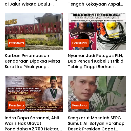
di Jalur Wisata Doulu–
Tengah Kekayaan Aspal
Semangat Gunung Masih
Buton.
Terpantau Berlangsung
Peristiwa
Peristiwa
Korban Perampasan
Nyamar Jadi Petugas PLN,
Kendaraan Dipaksa Minta
Dua Pencuri Kabel Listrik di
Surat ke Pihak yang
Tebing Tinggi Berhasil
Merampok, Laporan
Diringkus Polisi
Ditolak Polisi
Peristiwa
Peristiwa
Indra Dapa Saranani, Ahli
Sengkarut Masalah SPPG
Waris Hak Ulayat
Sumut: Ali Sofyan Harahap
Pondidaha ±2.700 Hektar,
Desak Presiden Copot