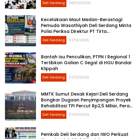
Guru Ngaji
Deli Serdang
08/03/2026
Kecelakaan Maut Medan-Berastagi:
Pemuda Wasathiyah Deli Serdang Minta
Polisi Periksa Direktur PT Tirta
Sibayakindo
Deli Serdang
07/19/2026
Bantah Isu Penculikan, PTPN I Regional 1
Tertibkan Galian C Ilegal di HGU Bandar
Klippah
Deli Serdang
07/12/2026
MMTK Sumut Desak Kejari Deli Serdang
Bongkar Dugaan Penyimpangan Proyek
Rehabilitasi TPI Percut Rp2,5 Miliar, Peran
ASN Berinisial AS hingga Dugaan Pinjam
Deli Serdang
07/10/2026
Bendera Disorot
Pemkab Deli Serdang dan IWO Perkuat