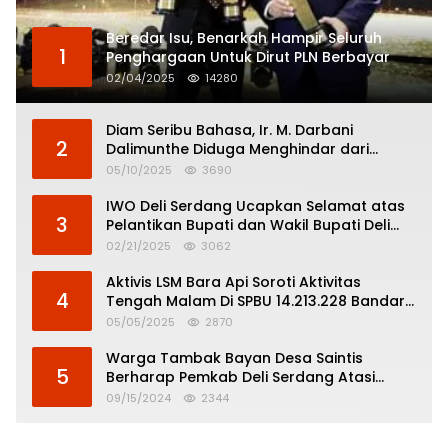
Beredar Isu, Benarkah Hampir Seluruh
1
Penghargaan Untuk Dirut PLN Berbayar
02/04/2025
14280
Diam Seribu Bahasa, Ir. M. Darbani
2
Dalimunthe Diduga Menghindar dari
Pertanggungjawaban Politik
05/10/2025
3690
IWO Deli Serdang Ucapkan Selamat atas
3
Pelantikan Bupati dan Wakil Bupati Deli
Serdang
02/21/2025
3062
Aktivis LSM Bara Api Soroti Aktivitas
4
Tengah Malam Di SPBU 14.213.228 Bandar
Tinggi
05/05/2025
2870
Warga Tambak Bayan Desa Saintis
5
Berharap Pemkab Deli Serdang Atasi
Banjir
09/15/2024
2344