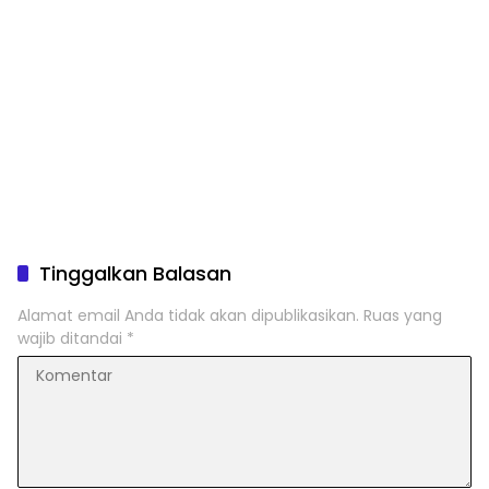
Tinggalkan Balasan
Alamat email Anda tidak akan dipublikasikan.
Ruas yang
wajib ditandai
*