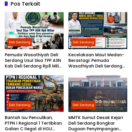
Pos Terkait
Deli Serdang
Deli Serdang
Pemuda Wasathiyah Deli
Kecelakaan Maut Medan-
Serdang Usul Sisa TPP ASN
Berastagi: Pemuda
Kab Deli Serdang Rp8 Miliar
Wasathiyah Deli Serdang
Dialihkan untuk Guru
Minta Polisi Periksa Direktur
Pesantren dan Guru Ngaji
PT Tirta Sibayakindo
Deli Serdang
Deli Serdang
Bantah Isu Penculikan,
MMTK Sumut Desak Kejari
PTPN I Regional 1 Tertibkan
Deli Serdang Bongkar
Galian C Ilegal di HGU
Dugaan Penyimpangan