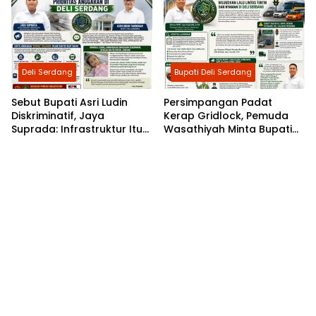
Fiskal
Usut Tuntas
Deli Serdang
Bupati Deli Serdang
Sebut Bupati Asri Ludin
Persimpangan Padat
Diskriminatif, Jaya
Kerap Gridlock, Pemuda
Suprada: Infrastruktur Itu
Wasathiyah Minta Bupati
Hak Rakyat, Bukan Hadiah
Asriluddin Tambunan
Pajak!
Benahi Lalu Lintas Deli
Serdang