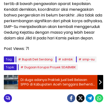
tertib di bawah pengawalan aparat kepolisian.
Kendati demikian, koordinator aksi menegaskan
bahwa pergerakan ini belum berakhir. Jika tidak ada
perkembangan signifikan dari pihak korps adhyaksa,
SMP-Su menjadwalkan akan kembali menggeruduk
Gedung Kejatisu dengan massa yang lebih besar
dalam aksi Jilid III pada hari Kamis pekan depan.
Post Views:
71
Tag:
Bupati Deli Serdang
sdmbk
smp-su
Topik:
Dugaan Korupsi Proyek SDABMBK
Di duga adanya Praktek jual beli Belasan
SPPG di Kabupaten Aceh tenggara Berhenti
Beroperasi