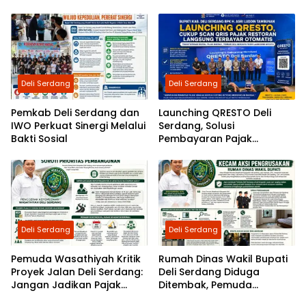
Bandar Klippah
Proyek Rehabilitasi TPI
Percut Rp2,5 Miliar, Peran
ASN Berinisial AS hingga
Dugaan Pinjam Bendera
Disorot
Deli Serdang
Deli Serdang
Pemkab Deli Serdang dan
Launching QRESTO Deli
IWO Perkuat Sinergi Melalui
Serdang, Solusi
Bakti Sosial
Pembayaran Pajak
Restoran yang Cepat,
Praktis, dan Transparan
Deli Serdang
Deli Serdang
Pemuda Wasathiyah Kritik
Rumah Dinas Wakil Bupati
Proyek Jalan Deli Serdang:
Deli Serdang Diduga
Jangan Jadikan Pajak
Ditembak, Pemuda
Rakyat Dalih Tantangan
Wasathiyah Desak Polisi