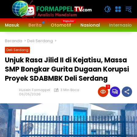
Langsung
ke
konten
Masuk
Berita
Otomotif
Nasional
Internasiona
Beranda
Deli Serdang
Deli Serdang
Unjuk Rasa Jilid II di Kejatisu, Massa
SMP Bongkar Gurita Dugaan Korupsi
Proyek SDABMBK Deli Serdang
71
Husein Formappel
3 Min Baca
06/05/2026