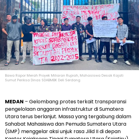
Bawa Rapor Merah Proyek Miliaran Rupiah, Mahasiswa Desak Kajati
Sumut Periksa Dinas SDABMBK Deli Serdang
MEDAN
– Gelombang protes terkait transparansi
pengelolaan anggaran infrastruktur di Sumatera
Utara terus berlanjut. Massa yang tergabung dalam
Sahabat Mahasiswa dan Pemuda Sumatera Utara
(SMP) menggelar aksi unjuk rasa Jilid II di depan
Kantor Kejaksaan Tinggi Sumatera Utara (Kejatisu),