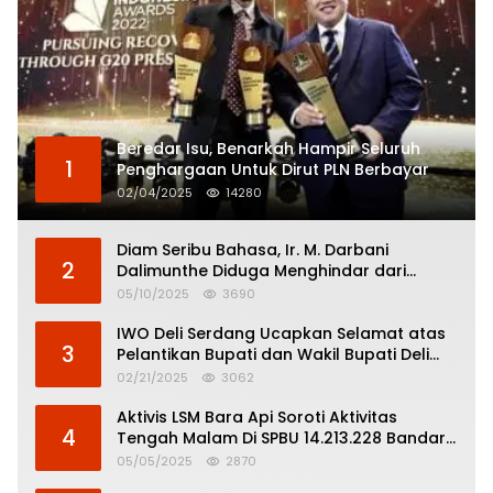
Beredar Isu, Benarkah Hampir Seluruh
1
Penghargaan Untuk Dirut PLN Berbayar
02/04/2025
14280
Diam Seribu Bahasa, Ir. M. Darbani
2
Dalimunthe Diduga Menghindar dari
Pertanggungjawaban Politik
05/10/2025
3690
IWO Deli Serdang Ucapkan Selamat atas
3
Pelantikan Bupati dan Wakil Bupati Deli
Serdang
02/21/2025
3062
Aktivis LSM Bara Api Soroti Aktivitas
4
Tengah Malam Di SPBU 14.213.228 Bandar
Tinggi
05/05/2025
2870