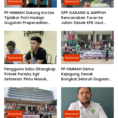
Nasional
Nasional
PP HIMMAH Dukung Kortas
DPP GARANSI & AMPPUH
Tipidkor Polri Hadapi
Rencanakan Turun ke
Gugatan Praperadilan
Jalan: Desak KPK Usut
Febrie Adriansyah
Tuntas Pengadaan
Gembok Rp92,5 Miliar
Ditjenpas
Nasional
Nasional
Pengguna Sabu Ditangkap
PP HIMMAH Demo
Polsek Puriala, Egit
Kejagung, Desak
Setiawan: Pintu Masuk
Bongkar,Seluruh Dugaan
Ungkap Jaringan Pemasok
Kasus Yang Menyeret
Febrie Ardiansyah
Nasional
Nasional