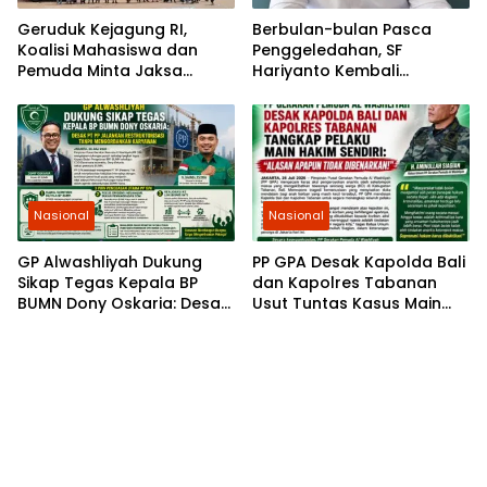
Geruduk Kejagung RI,
Berbulan-bulan Pasca
Koalisi Mahasiswa dan
Penggeledahan, SF
Pemuda Minta Jaksa
Hariyanto Kembali
Agung Ambil Alih Kasus PT
Diperiksa, GEMARI Jakarta
Musim Mas
Tagih Kepastian dari KPK
Nasional
Nasional
GP Alwashliyah Dukung
PP GPA Desak Kapolda Bali
Sikap Tegas Kepala BP
dan Kapolres Tabanan
BUMN Dony Oskaria: Desak
Usut Tuntas Kasus Main
PT PP Jalankan
Hakim Sendiri di Baturiti
Restrukturisasi Tanpa
Mengorbankan Karyawan