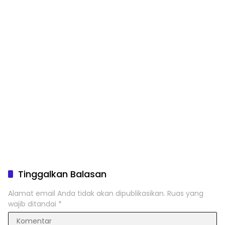
Tinggalkan Balasan
Alamat email Anda tidak akan dipublikasikan.
Ruas yang
wajib ditandai
*