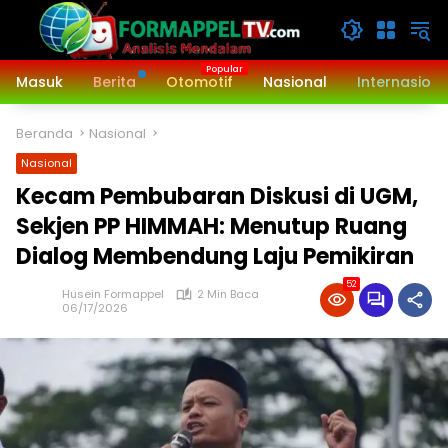
Langsung
ke
konten
Masuk
Berita
Otomotif
Nasional
Internasiona
Beranda
Nasional
Nasional
Kecam Pembubaran Diskusi di UGM,
Sekjen PP HIMMAH: Menutup Ruang
Dialog Membendung Laju Pemikiran
52
Husein Formappel
2 Min Baca
06/17/2026