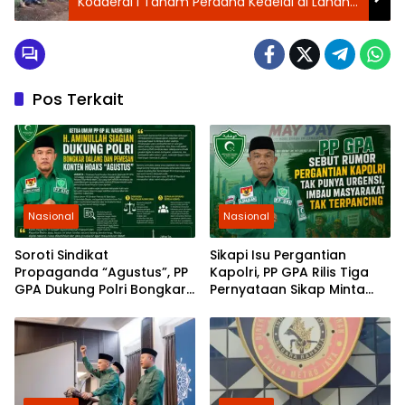
Kodaeral I Tanam Perdana Kedelai di Lahan
270 Hektare di Deli Serdang
Pos Terkait
Nasional
Nasional
Soroti Sindikat
Sikapi Isu Pergantian
Propaganda “Agustus”, PP
Kapolri, PP GPA Rilis Tiga
GPA Dukung Polri Bongkar
Pernyataan Sikap Minta
Dalang dan Pemesan
Pemuda Jaga Kondusivitas
Konten Hoaks