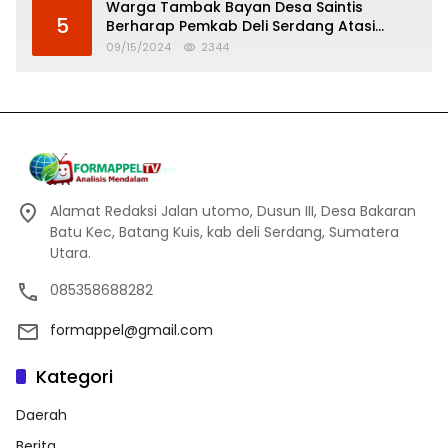
Warga Tambak Bayan Desa Saintis
5
Berharap Pemkab Deli Serdang Atasi
Banjir
09/15/2024
2344
Alamat Redaksi Jalan utomo, Dusun III, Desa Bakaran
Batu Kec, Batang Kuis, kab deli Serdang, Sumatera
Utara.
085358688282
formappel@gmail.com
Kategori
Daerah
Berita