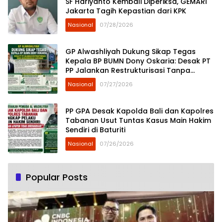
SF Hariyanto Kembali Diperiksa, GEMARI
Jakarta Tagih Kepastian dari KPK
Nasional
07/28/2026
GP Alwashliyah Dukung Sikap Tegas
Kepala BP BUMN Dony Oskaria: Desak PT
PP Jalankan Restrukturisasi Tanpa
Mengorbankan Karyawan
Nasional
07/27/2026
PP GPA Desak Kapolda Bali dan Kapolres
Tabanan Usut Tuntas Kasus Main Hakim
Sendiri di Baturiti
Nasional
07/26/2026
Popular Posts