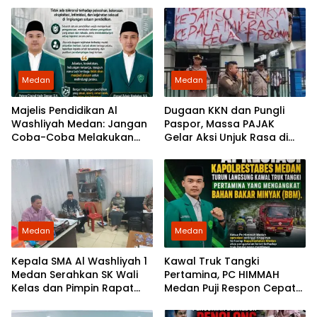
Medan
Medan
Majelis Pendidikan Al
Dugaan KKN dan Pungli
Washliyah Medan: Jangan
Paspor, Massa PAJAK
Coba-Coba Melakukan
Gelar Aksi Unjuk Rasa di
Kejahatan Terhadap Murid
Kantor Imigrasi Polonia
Medan
Medan
Medan
Kepala SMA Al Washliyah 1
Kawal Truk Tangki
Medan Serahkan SK Wali
Pertamina, PC HIMMAH
Kelas dan Pimpin Rapat
Medan Puji Respon Cepat
Persiapan HUT ke-81
Kapolrestabes Medan
Kemerdekaan RI
Amankan Pasokan BBM