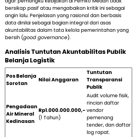
agar pemangku kebijakan di Pemko Medan tidak
bersikap pasif atau mengabaikan kritik ini sebagai
angin lalu. Penjelasan yang rasional dan berbasis
data dinilai sebagai bagian integral dari asas
akuntabilitas dalam tata kelola pemerintahan yang
bersih (
good governance
).
Analisis Tuntutan Akuntabilitas Publik
Belanja Logistik
Tuntutan
Pos Belanja
Nilai Anggaran
Transparansi
Sorotan
Publik
Audit volume fisik,
rincian daftar
Pengadaan
Rp1.000.000.000,-
vendor
Air Mineral
(1 Tahun)
pemenang
Kedinasan
tender, dan daftar
log rapat.