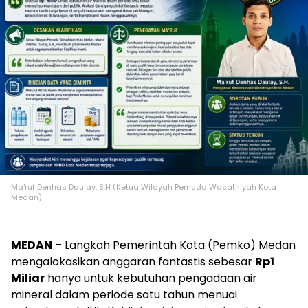
Ma'ruf Denhas Daulay, S.H (Ketua Wilayah Pemuda Wasathiyah Kota
Medan)
MEDAN
– Langkah Pemerintah Kota (Pemko) Medan
mengalokasikan anggaran fantastis sebesar
Rp1
Miliar
hanya untuk kebutuhan pengadaan air
mineral dalam periode satu tahun menuai