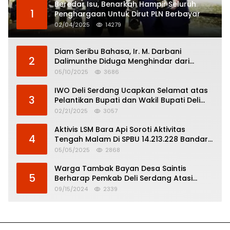
Beredar Isu, Benarkah Hampir Seluruh
1
Penghargaan Untuk Dirut PLN Berbayar
02/04/2025
14279
Diam Seribu Bahasa, Ir. M. Darbani
2
Dalimunthe Diduga Menghindar dari
Pertanggungjawaban Politik
05/10/2025
3686
IWO Deli Serdang Ucapkan Selamat atas
3
Pelantikan Bupati dan Wakil Bupati Deli
Serdang
02/21/2025
3057
Aktivis LSM Bara Api Soroti Aktivitas
4
Tengah Malam Di SPBU 14.213.228 Bandar
Tinggi
05/05/2025
2868
Warga Tambak Bayan Desa Saintis
5
Berharap Pemkab Deli Serdang Atasi
Banjir
09/15/2024
2339