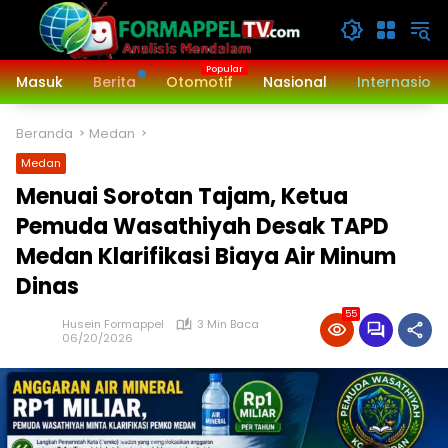
Langsung
ke
konten
Masuk
Berita
Otomotif
Nasional
Internasiona
Beranda
Medan
Medan
Menuai Sorotan Tajam, Ketua
Pemuda Wasathiyah Desak TAPD
Medan Klarifikasi Biaya Air Minum
Dinas
55
Husein Formappel
3 Min Baca
06/20/2026