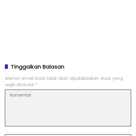
Tinggalkan Balasan
Alamat email Anda tidak akan dipublikasikan.
Ruas yang
wajib ditandai
*