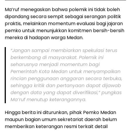
Ma’ruf menegaskan bahwa polemik ini tidak boleh
dipandang secara sempit sebagai serangan politik
praktis, melainkan momentum evaluasi bagi jajaran
pemko untuk menunjukkan komitmen bersih-bersih
mereka di hadapan warga Medan.
“Jangan sampai membiarkan spekulasi terus
berkembang di masyarakat. Polemik ini
seharusnya menjadi momentum bagi
Pemerintah Kota Medan untuk menyampaikan
rincian penggunaan anggaran secara terbuka,
sehingga kritik dan pertanyaan dapat dijawab
dengan data yang dapat diverifikasi,” pungkas
Ma’ruf menutup keterangannya.
Hingga berita ini diturunkan, pihak Pemko Medan
maupun bagian umum sekretariat daerah belum
memberikan keterangan resmi terkait detail