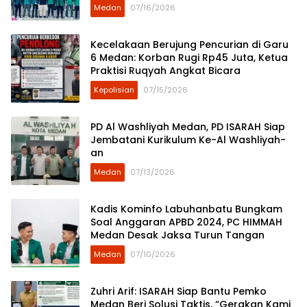
Medan
07/16/2026
Kecelakaan Berujung Pencurian di Garu
6 Medan: Korban Rugi Rp45 Juta, Ketua
Praktisi Ruqyah Angkat Bicara
Kepolisian
07/15/2026
PD Al Washliyah Medan, PD ISARAH Siap
Jembatani Kurikulum Ke-Al Washliyah-
an
Medan
07/13/2026
Kadis Kominfo Labuhanbatu Bungkam
Soal Anggaran APBD 2024, PC HIMMAH
Medan Desak Jaksa Turun Tangan
Medan
07/10/2026
Zuhri Arif: ISARAH Siap Bantu Pemko
Medan Beri Solusi Taktis, “Gerakan Kami