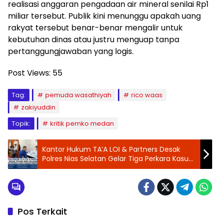
realisasi anggaran pengadaan air mineral senilai Rp1
miliar tersebut. Publik kini menunggu apakah uang
rakyat tersebut benar-benar mengalir untuk
kebutuhan dinas atau justru menguap tanpa
pertanggungjawaban yang logis.
Post Views:
55
Tag:
pemuda wasathiyah
rico waas
zakiyuddin
Topik:
kritik pemko medan
Kantor Hukum TA’A LOI & Partners Desak
Polres Nias Selatan Gelar Tiga Perkara Kasus
Dugaan Penipuan
Pos Terkait