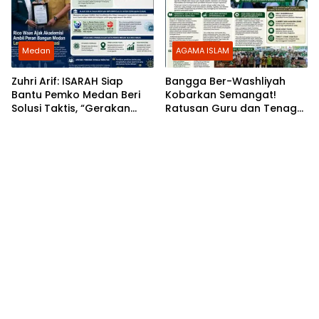
Medan
AGAMA ISLAM
Zuhri Arif: ISARAH Siap
Bangga Ber-Washliyah
Bantu Pemko Medan Beri
Kobarkan Semangat!
Solusi Taktis, “Gerakan
Ratusan Guru dan Tenaga
Kami Murni untuk
Kependidikan Al Washliyah
Pemerintah”
Kota Medan