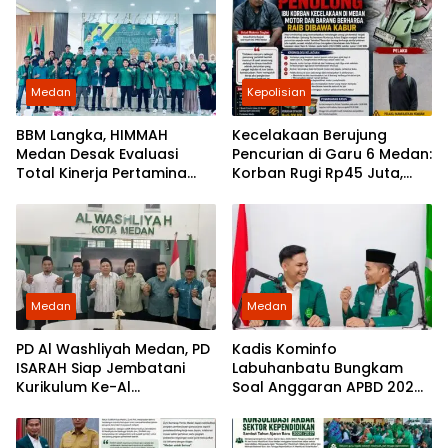
Medan
Kepolisian
BBM Langka, HIMMAH
Kecelakaan Berujung
Medan Desak Evaluasi
Pencurian di Garu 6 Medan:
Total Kinerja Pertamina
Korban Rugi Rp45 Juta,
Patra Niaga Regional
Ketua Praktisi Ruqyah
Sumbagut
Angkat Bicara
Medan
Medan
PD Al Washliyah Medan, PD
Kadis Kominfo
ISARAH Siap Jembatani
Labuhanbatu Bungkam
Kurikulum Ke-Al
Soal Anggaran APBD 2024,
Washliyah-an
PC HIMMAH Medan Desak
Jaksa Turun Tangan