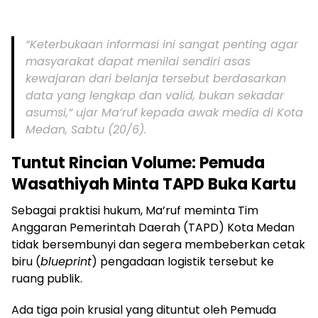
“Keterbukaan informasi ini sangat penting agar
masyarakat dapat menilai sendiri asas
kewajaran dari belanja tersebut berdasarkan
data yang lengkap dan valid, bukan sekadar
asumsi,” ujar Ma’ruf kepada awak media di Kota
Medan, Sabtu (20/6).
Tuntut Rincian Volume: Pemuda
Wasathiyah Minta TAPD Buka Kartu
Sebagai praktisi hukum, Ma’ruf meminta Tim
Anggaran Pemerintah Daerah (TAPD) Kota Medan
tidak bersembunyi dan segera membeberkan cetak
biru (
blueprint
) pengadaan logistik tersebut ke
ruang publik.
Ada tiga poin krusial yang dituntut oleh Pemuda