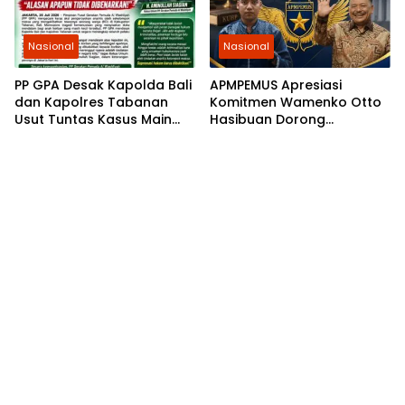
Nasional
Nasional
PP GPA Desak Kapolda Bali
APMPEMUS Apresiasi
dan Kapolres Tabanan
Komitmen Wamenko Otto
Usut Tuntas Kasus Main
Hasibuan Dorong
Hakim Sendiri di Baturiti
Pembaruan KUHP yang
Humanis