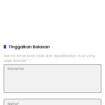
Tinggalkan Balasan
Alamat email Anda tidak akan dipublikasikan.
Ruas yang
wajib ditandai
*