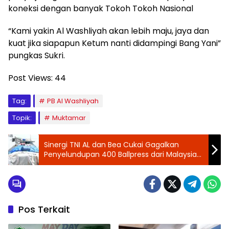
koneksi dengan banyak Tokoh Tokoh Nasional
“Kami yakin Al Washliyah akan lebih maju, jaya dan
kuat jika siapapun Ketum nanti didampingi Bang Yani”
pungkas Sukri.
Post Views:
44
Tag:
PB Al Washliyah
Topik:
Muktamar
Sinergi TNI AL dan Bea Cukai Gagalkan
Penyelundupan 400 Ballpress dari Malaysia
di Perairan Batu Bara
Pos Terkait