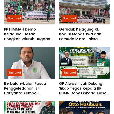
Nasional
Nasional
PP HIMMAH Demo
Geruduk Kejagung RI,
Kejagung, Desak
Koalisi Mahasiswa dan
Bongkar,Seluruh Dugaan
Pemuda Minta Jaksa
Kasus Yang Menyeret
Agung Ambil Alih Kasus PT
Febrie Ardiansyah
Musim Mas
Nasional
Nasional
Berbulan-bulan Pasca
GP Alwashliyah Dukung
Penggeledahan, SF
Sikap Tegas Kepala BP
Hariyanto Kembali
BUMN Dony Oskaria: Desak
Diperiksa, GEMARI Jakarta
PT PP Jalankan
Tagih Kepastian dari KPK
Restrukturisasi Tanpa
Mengorbankan Karyawan