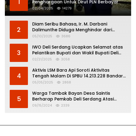
1
Penghargaan Untuk Dirut PLN Berbayar
02/04/2025
14279
Diam Seribu Bahasa, Ir. M. Darbani
2
Dalimunthe Diduga Menghindar dari
Pertanggungjawaban Politik
05/10/2025
3686
IWO Deli Serdang Ucapkan Selamat atas
3
Pelantikan Bupati dan Wakil Bupati Deli
Serdang
02/21/2025
3058
Aktivis LSM Bara Api Soroti Aktivitas
4
Tengah Malam Di SPBU 14.213.228 Bandar
Tinggi
05/05/2025
2868
Warga Tambak Bayan Desa Saintis
5
Berharap Pemkab Deli Serdang Atasi
Banjir
09/15/2024
2339