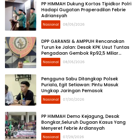
PP HIMMAH Dukung Kortas Tipidkor Polri
Hadapi Gugatan Praperadilan Febrie
Adriansyah
Nasional
08/05/2026
DPP GARANSI & AMPPUH Rencanakan
Turun ke Jalan: Desak KPK Usut Tuntas
Pengadaan Gembok Rp92,5 Miliar
Ditjenpas
Nasional
08/05/2026
Pengguna Sabu Ditangkap Polsek
Puriala, Egit Setiawan: Pintu Masuk
Ungkap Jaringan Pemasok
Nasional
07/30/2026
PP HIMMAH Demo Kejagung, Desak
Bongkar,Seluruh Dugaan Kasus Yang
Menyeret Febrie Ardiansyah
Nasional
07/29/2026