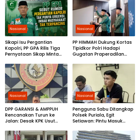
Nasional
Nasional
Sikapi Isu Pergantian
PP HIMMAH Dukung Kortas
Kapolri, PP GPA Rilis Tiga
Tipidkor Polri Hadapi
Pernyataan Sikap Minta
Gugatan Praperadilan
Pemuda Jaga Kondusivitas
Febrie Adriansyah
Nasional
Nasional
DPP GARANSI & AMPPUH
Pengguna Sabu Ditangkap
Rencanakan Turun ke
Polsek Puriala, Egit
Jalan: Desak KPK Usut
Setiawan: Pintu Masuk
Tuntas Pengadaan
Ungkap Jaringan Pemasok
Gembok Rp92,5 Miliar
Ditjenpas