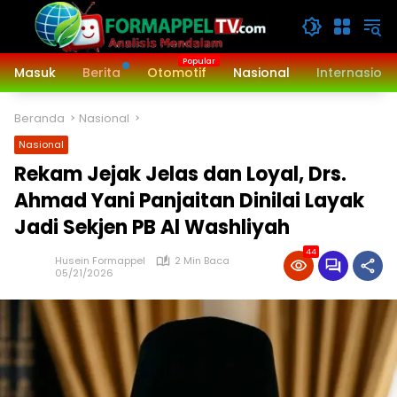
Langsung
ke
konten
Masuk
Berita
Otomotif
Nasional
Internasiona
Beranda
Nasional
Nasional
Rekam Jejak Jelas dan Loyal, Drs.
Ahmad Yani Panjaitan Dinilai Layak
Jadi Sekjen PB Al Washliyah
44
Husein Formappel
2 Min Baca
05/21/2026