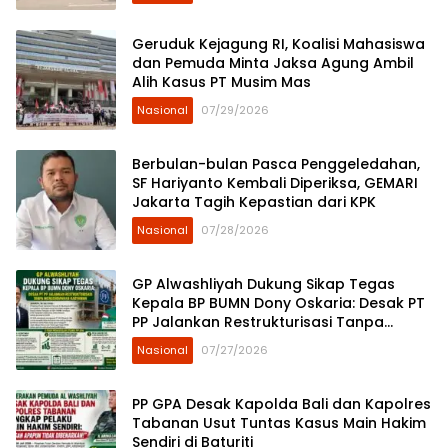
Geruduk Kejagung RI, Koalisi Mahasiswa
dan Pemuda Minta Jaksa Agung Ambil
Alih Kasus PT Musim Mas
Nasional
07/29/2026
Berbulan-bulan Pasca Penggeledahan,
SF Hariyanto Kembali Diperiksa, GEMARI
Jakarta Tagih Kepastian dari KPK
Nasional
07/28/2026
GP Alwashliyah Dukung Sikap Tegas
Kepala BP BUMN Dony Oskaria: Desak PT
PP Jalankan Restrukturisasi Tanpa
Mengorbankan Karyawan
Nasional
07/27/2026
PP GPA Desak Kapolda Bali dan Kapolres
Tabanan Usut Tuntas Kasus Main Hakim
Sendiri di Baturiti