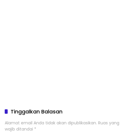
Tinggalkan Balasan
Alamat email Anda tidak akan dipublikasikan.
Ruas yang
wajib ditandai
*