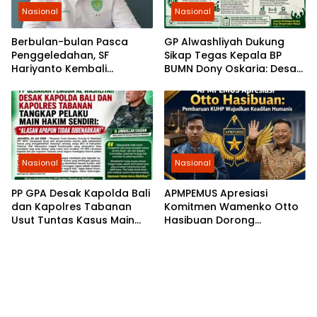
Nasional
Nasional
Berbulan-bulan Pasca
GP Alwashliyah Dukung
Penggeledahan, SF
Sikap Tegas Kepala BP
Hariyanto Kembali
BUMN Dony Oskaria: Desak
Diperiksa, GEMARI Jakarta
PT PP Jalankan
Tagih Kepastian dari KPK
Restrukturisasi Tanpa
Mengorbankan Karyawan
Nasional
Nasional
PP GPA Desak Kapolda Bali
APMPEMUS Apresiasi
dan Kapolres Tabanan
Komitmen Wamenko Otto
Usut Tuntas Kasus Main
Hasibuan Dorong
Hakim Sendiri di Baturiti
Pembaruan KUHP yang
Humanis