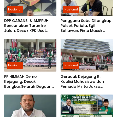
Nasional
Nasional
DPP GARANSI & AMPPUH
Pengguna Sabu Ditangkap
Rencanakan Turun ke
Polsek Puriala, Egit
Jalan: Desak KPK Usut
Setiawan: Pintu Masuk
Tuntas Pengadaan
Ungkap Jaringan Pemasok
Gembok Rp92,5 Miliar
Ditjenpas
Nasional
Nasional
PP HIMMAH Demo
Geruduk Kejagung RI,
Kejagung, Desak
Koalisi Mahasiswa dan
Bongkar,Seluruh Dugaan
Pemuda Minta Jaksa
Kasus Yang Menyeret
Agung Ambil Alih Kasus PT
Febrie Ardiansyah
Musim Mas