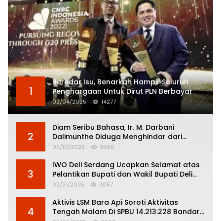
Beredar Isu, Benarkah Hampir Seluruh
1
Penghargaan Untuk Dirut PLN Berbayar
02/04/2025
14277
Diam Seribu Bahasa, Ir. M. Darbani
2
Dalimunthe Diduga Menghindar dari
Pertanggungjawaban Politik
05/10/2025
3686
IWO Deli Serdang Ucapkan Selamat atas
3
Pelantikan Bupati dan Wakil Bupati Deli
Serdang
02/21/2025
3057
Aktivis LSM Bara Api Soroti Aktivitas
4
Tengah Malam Di SPBU 14.213.228 Bandar