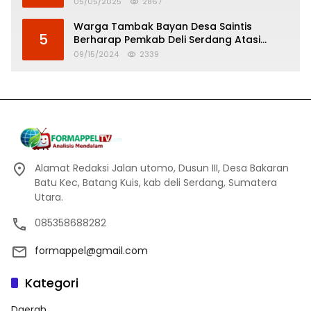
Tinggi
05/05/2025
2867
Warga Tambak Bayan Desa Saintis
5
Berharap Pemkab Deli Serdang Atasi
Banjir
09/15/2024
2339
Alamat Redaksi Jalan utomo, Dusun III, Desa Bakaran
Batu Kec, Batang Kuis, kab deli Serdang, Sumatera
Utara.
085358688282
formappel@gmail.com
Kategori
Daerah