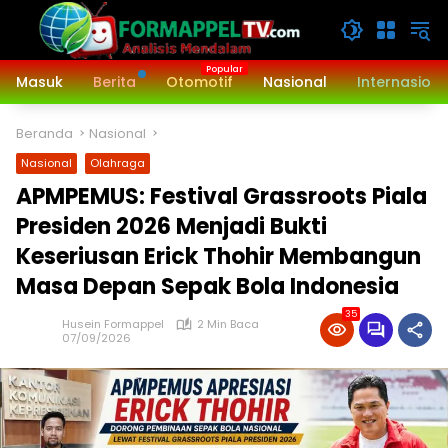
Langsung
ke
konten
Masuk
Berita
Otomotif
Nasional
Internasiona
Beranda
Nasional
Nasional
Olahraga
APMPEMUS: Festival Grassroots Piala
Presiden 2026 Menjadi Bukti
Keseriusan Erick Thohir Membangun
Masa Depan Sepak Bola Indonesia
35
Husein Formappel
2 Min Baca
07/09/2026