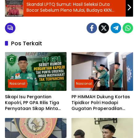
Skandal LPTQ Sumut: Hasil Seleksi Duta
Bocor Sebelum Pleno Mulai, Budaya KKN
Diduga Merajalela!
Pos Terkait
Nasional
Nasional
Sikapi Isu Pergantian
PP HIMMAH Dukung Kortas
Kapolri, PP GPA Rilis Tiga
Tipidkor Polri Hadapi
Pernyataan Sikap Minta
Gugatan Praperadilan
Pemuda Jaga Kondusivitas
Febrie Adriansyah