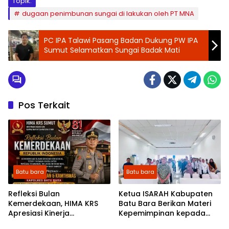
Topik:
dugaan penimbunan sungai di lakukan oleh PT MNA
PC IPA Talawi Pasang Badan Dukung PW IPA
Sumut Selamatkan Sungai Badak Mati
Pos Terkait
Batu bara
Batu bara
Refleksi Bulan
Ketua ISARAH Kabupaten
Kemerdekaan, HIMA KRS
Batu Bara Berikan Materi
Apresiasi Kinerja
Kepemimpinan kepada
Kemanusiaan dan
Pengurus OSIS SMP se-