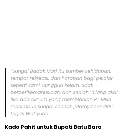
“Sungai Badak Mati itu sumber kehidupan,
tempat rekreasi, dan harapan bagi pelajar
seperti kami. Sungguh kejam, tidak
berperikemanusiaan, dan seolah ‘hilang akal’
jika ada oknum yang membiarkan PT MNA
menimbun sungai seenak jidatnya sendiri!”
tegas Wahyuda.
Kado Pahit untuk Bupati Batu Bara