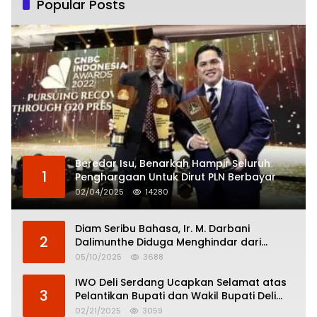
Popular Posts
Beredar Isu, Benarkah Hampir Seluruh
1
Penghargaan Untuk Dirut PLN Berbayar
02/04/2025
14280
Diam Seribu Bahasa, Ir. M. Darbani
2
Dalimunthe Diduga Menghindar dari
Pertanggungjawaban Politik
05/10/2025
3688
IWO Deli Serdang Ucapkan Selamat atas
3
Pelantikan Bupati dan Wakil Bupati Deli
Serdang
02/21/2025
3059