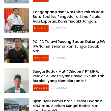
Tanggapan Kasat Narkoba Polres Batu
Bara Soal Isu Pengedar di Lima Puluh:
Ada Laporan, Kami Tindak! Jangan
Sebar Asumsi di Media Sosial
Batu Bara
05/27/2026
PC IPA Talawi Pasang Badan Dukung PW
IPA Sumut Selamatkan Sungai Badak
Mati
Batu Bara
04/22/2026
Sungai Badak Mati “Dihabisi” PT MNA,
Pelajar Al Washliyah: Hanya Oknum Tak
Berakal yang Membiarkan Ini!
Batu Bara
04/22/2026
Ujian Nyali Pemerintah: Berani Tindak PT
MNA atau Biarkan Sungai Badak Mati
Jadi Sejarah?