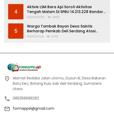
Aktivis LSM Bara Api Soroti Aktivitas
4
Tengah Malam Di SPBU 14.213.228 Bandar
Tinggi
05/05/2025
2868
Warga Tambak Bayan Desa Saintis
5
Berharap Pemkab Deli Serdang Atasi
Banjir
09/15/2024
2342
Alamat Redaksi Jalan utomo, Dusun III, Desa Bakaran
Batu Kec, Batang Kuis, kab deli Serdang, Sumatera
Utara.
085358688282
formappel@gmail.com