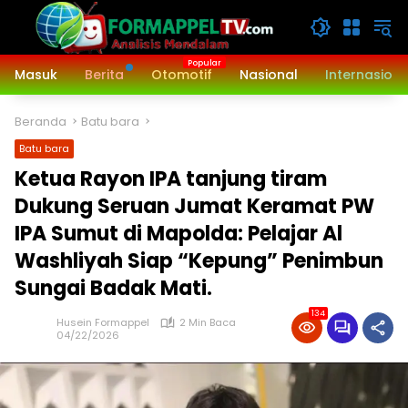
Langsung
ke
konten
Masuk
Berita
Otomotif
Nasional
Internasiona
Beranda
Batu bara
Batu bara
Ketua Rayon IPA tanjung tiram
Dukung Seruan Jumat Keramat PW
IPA Sumut di Mapolda: Pelajar Al
Washliyah Siap “Kepung” Penimbun
Sungai Badak Mati.
134
Husein Formappel
2 Min Baca
04/22/2026