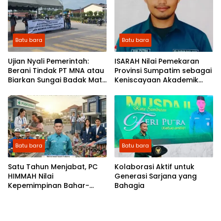
Batu bara
Batu bara
Ujian Nyali Pemerintah:
ISARAH Nilai Pemekaran
Berani Tindak PT MNA atau
Provinsi Sumpatim sebagai
Biarkan Sungai Badak Mati
Keniscayaan Akademik
Jadi Sejarah?
dan Strategis
Batu bara
Batu bara
​Satu Tahun Menjabat, PC
Kolaborasi Aktif untuk
HIMMAH Nilai
Generasi Sarjana yang
Kepemimpinan Bahar-
Bahagia
Syafrizal Bawa Perubahan
Positif