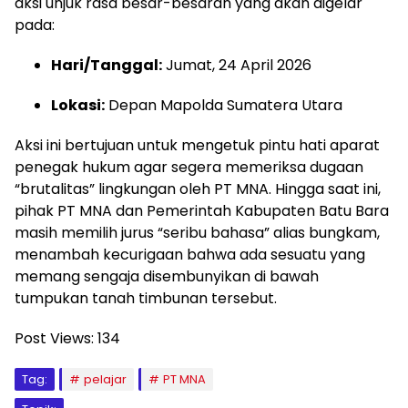
aksi unjuk rasa besar-besaran yang akan digelar
pada:
Hari/Tanggal:
Jumat,
24 April 2026
Lokasi:
Depan Mapolda Sumatera Utara
Aksi ini bertujuan untuk mengetuk pintu hati aparat
penegak hukum agar segera memeriksa dugaan
“brutalitas” lingkungan oleh PT MNA.
Hingga saat ini,
pihak PT MNA dan Pemerintah Kabupaten Batu Bara
masih memilih jurus “seribu bahasa” alias bungkam,
menambah kecurigaan bahwa ada sesuatu yang
memang sengaja disembunyikan di bawah
tumpukan tanah timbunan tersebut.
Post Views:
134
Tag:
pelajar
PT MNA