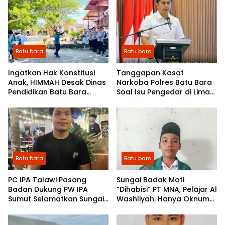
Kamtibmas Kapolres Batu
Kabupaten Batu Bara
Bara AKBP Dony Satria
Wicaksono
Batu bara
Batu bara
Ingatkan Hak Konstitusi
Tanggapan Kasat
Anak, HIMMAH Desak Dinas
Narkoba Polres Batu Bara
Pendidikan Batu Bara
Soal Isu Pengedar di Lima
Benahi Pelayanan
Puluh: Ada Laporan, Kami
Tindak! Jangan Sebar
Asumsi di Media Sosial
Batu bara
Batu bara
PC IPA Talawi Pasang
Sungai Badak Mati
Badan Dukung PW IPA
“Dihabisi” PT MNA, Pelajar Al
Sumut Selamatkan Sungai
Washliyah: Hanya Oknum
Badak Mati
Tak Berakal yang
Membiarkan Ini!