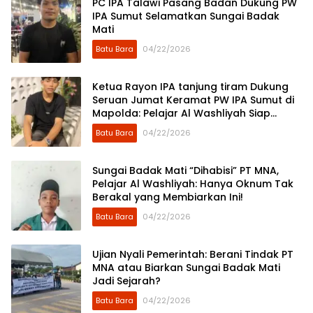
PC IPA Talawi Pasang Badan Dukung PW
IPA Sumut Selamatkan Sungai Badak
Mati
Batu Bara
04/22/2026
Ketua Rayon IPA tanjung tiram Dukung
Seruan Jumat Keramat PW IPA Sumut di
Mapolda: Pelajar Al Washliyah Siap
“Kepung” Penimbun Sungai Badak Mati.
Batu Bara
04/22/2026
Sungai Badak Mati “Dihabisi” PT MNA,
Pelajar Al Washliyah: Hanya Oknum Tak
Berakal yang Membiarkan Ini!
Batu Bara
04/22/2026
Ujian Nyali Pemerintah: Berani Tindak PT
MNA atau Biarkan Sungai Badak Mati
Jadi Sejarah?
Batu Bara
04/22/2026