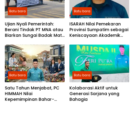
Batu bara
Batu bara
Ujian Nyali Pemerintah:
ISARAH Nilai Pemekaran
Berani Tindak PT MNA atau
Provinsi Sumpatim sebagai
Biarkan Sungai Badak Mati
Keniscayaan Akademik
Jadi Sejarah?
dan Strategis
Batu bara
Batu bara
​Satu Tahun Menjabat, PC
Kolaborasi Aktif untuk
HIMMAH Nilai
Generasi Sarjana yang
Kepemimpinan Bahar-
Bahagia
Syafrizal Bawa Perubahan
Positif