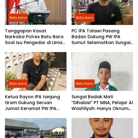
Wicaksono
Batu bara
Batu bara
Tanggapan Kasat
PC IPA Talawi Pasang
Narkoba Polres Batu Bara
Badan Dukung PW IPA
Soal Isu Pengedar di Lima
Sumut Selamatkan Sungai
Puluh: Ada Laporan, Kami
Badak Mati
Tindak! Jangan Sebar
Asumsi di Media Sosial
Batu bara
Batu bara
Ketua Rayon IPA tanjung
Sungai Badak Mati
tiram Dukung Seruan
“Dihabisi” PT MNA, Pelajar Al
Jumat Keramat PW IPA
Washliyah: Hanya Oknum
Sumut di Mapolda: Pelajar
Tak Berakal yang
Al Washliyah Siap “Kepung”
Membiarkan Ini!
Penimbun Sungai Badak
Mati.