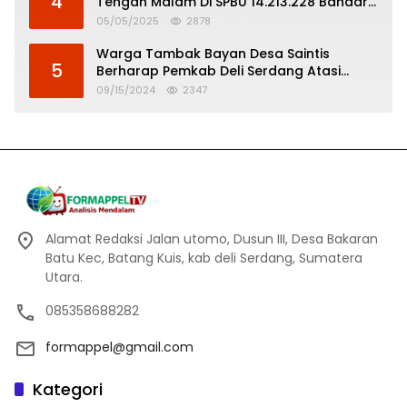
4
Tengah Malam Di SPBU 14.213.228 Bandar
Tinggi
05/05/2025
2878
Warga Tambak Bayan Desa Saintis
5
Berharap Pemkab Deli Serdang Atasi
Banjir
09/15/2024
2347
Alamat Redaksi Jalan utomo, Dusun III, Desa Bakaran
Batu Kec, Batang Kuis, kab deli Serdang, Sumatera
Utara.
085358688282
formappel@gmail.com
Kategori