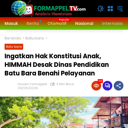
Langsung
ke
konten
Masuk
Berita
Otomotif
Nasional
Internasiona
Beranda
Batu bara
Batu bara
Ingatkan Hak Konstitusi Anak,
HIMMAH Desak Dinas Pendidikan
Batu Bara Benahi Pelayanan
116
Husein Formappel
3 Min Baca
06/05/2026