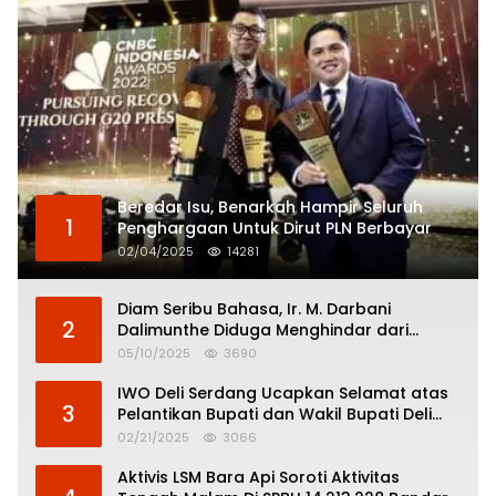
Beredar Isu, Benarkah Hampir Seluruh
1
Penghargaan Untuk Dirut PLN Berbayar
02/04/2025
14281
Diam Seribu Bahasa, Ir. M. Darbani
2
Dalimunthe Diduga Menghindar dari
Pertanggungjawaban Politik
05/10/2025
3690
IWO Deli Serdang Ucapkan Selamat atas
3
Pelantikan Bupati dan Wakil Bupati Deli
Serdang
02/21/2025
3066
Aktivis LSM Bara Api Soroti Aktivitas