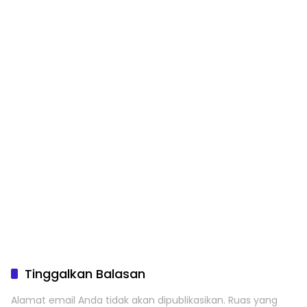
Tinggalkan Balasan
Alamat email Anda tidak akan dipublikasikan.
Ruas yang